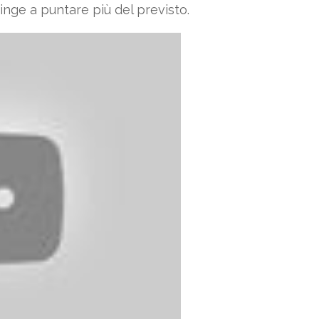
nge a puntare più del previsto.