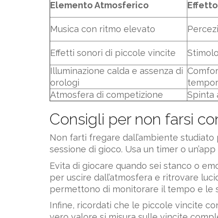
Elemento Atmosferico
Effett
Musica con ritmo elevato
Percez
Effetti sonori di piccole vincite
Stimol
Illuminazione calda e assenza di
Comfort
orologi
tempor
Atmosfera di competizione
Spinta 
Consigli per non farsi c
Non farti fregare dall’ambiente studiato p
sessione di gioco. Usa un timer o un’app 
Evita di giocare quando sei stanco o emot
per uscire dall’atmosfera e ritrovare luc
permettono di monitorare il tempo e le 
Infine, ricordati che le piccole vincite c
vero valore si misura sulle vincite com