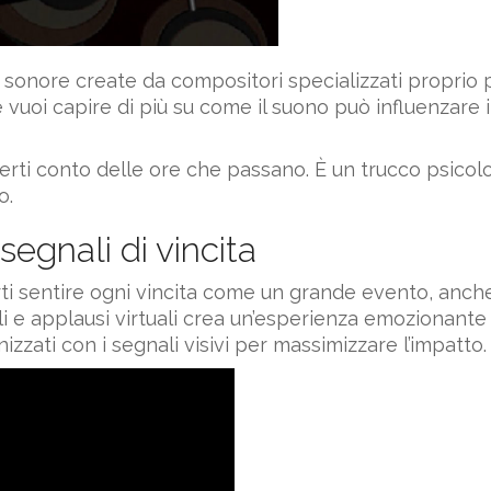
 sonore create da compositori specializzati proprio
 vuoi capire di più su come il suono può influenzare i
nderti conto delle ore che passano. È un trucco psico
o.
 segnali di vincita
i sentire ogni vincita come un grande evento, anche q
 applausi virtuali crea un’esperienza emozionante ch
nizzati con i segnali visivi per massimizzare l’impatto.