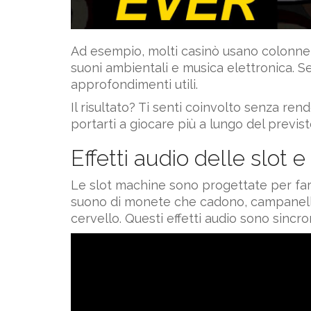
Ad esempio, molti casinò usano colonne
suoni ambientali e musica elettronica. Se
approfondimenti utili.
Il risultato? Ti senti coinvolto senza re
portarti a giocare più a lungo del previst
Effetti audio delle slot e
Le slot machine sono progettate per fart
suono di monete che cadono, campanelli e
cervello. Questi effetti audio sono sincro