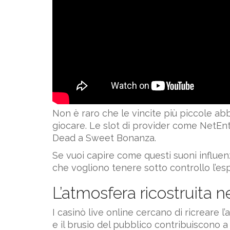
Non è raro che le vincite più piccole ab
giocare. Le slot di provider come NetEnt
Dead a Sweet Bonanza.
Se vuoi capire come questi suoni influenz
che vogliono tenere sotto controllo l’es
L’atmosfera ricostruita ne
I casinò live online cercano di ricreare l’
e il brusio del pubblico contribuiscono 