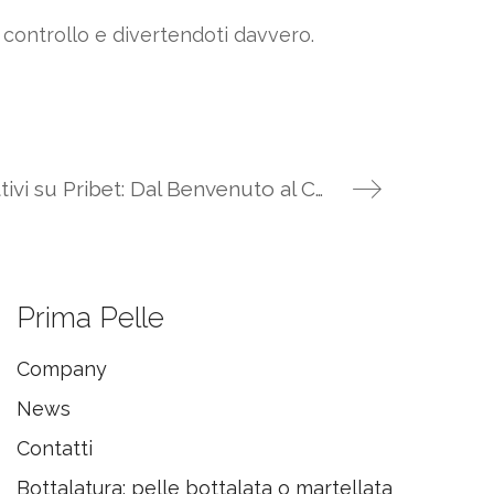
l controllo e divertendoti davvero.
Guida ai Bonus Attivi su Pribet: Dal Benvenuto al Cashback
Prima Pelle
Company
News
Contatti
Bottalatura: pelle bottalata o martellata