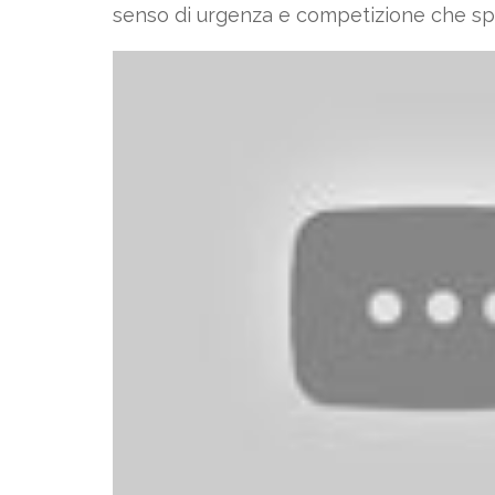
senso di urgenza e competizione che spi