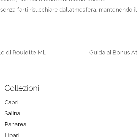
o senza farti risucchiare dall’atmosfera, mantenendo i
Guida Pratica per Scegliere il Tavolo di Roulette Migliore in Italia: Strategie e Consigli
Collezioni
Capri
Salina
Panarea
Lipari