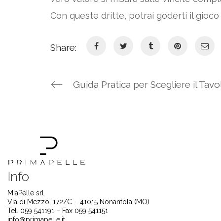
Con queste dritte, potrai goderti il gioc
Share:
Info
MiaPelle srl
Via di Mezzo, 172/C – 41015 Nonantola (MO)
Tel. 059 541191 – Fax 059 541151
info@primapelle.it