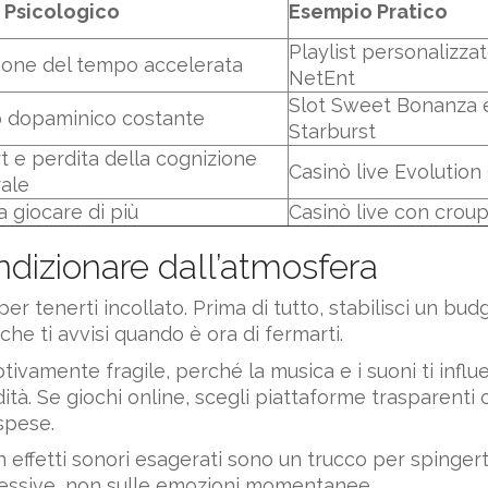
o Psicologico
Esempio Pratico
Playlist personalizzat
ione del tempo accelerata
NetEnt
Slot Sweet Bonanza 
o dopaminico costante
Starburst
 e perdita della cognizione
Casinò live Evolutio
ale
a giocare di più
Casinò live con croupi
ondizionare dall’atmosfera
er tenerti incollato. Prima di tutto, stabilisci un bud
che ti avvisi quando è ora di fermarti.
ivamente fragile, perché la musica e i suoni ti influ
idità. Se giochi online, scegli piattaforme trasparent
spese.
on effetti sonori esagerati sono un trucco per spingerti
plessive, non sulle emozioni momentanee.