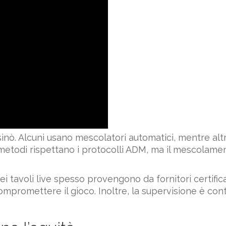
inò. Alcuni usano mescolatori automatici, mentre alt
metodi rispettano i protocolli ADM, ma il mescolamen
nei tavoli live spesso provengono da fornitori certifi
mpromettere il gioco. Inoltre, la supervisione è conti