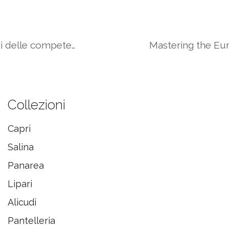
Mastering Career Growth: Vantaggi delle competenze richieste nel settore iGaming
Collezioni
Capri
Salina
Panarea
Lipari
Alicudi
Pantelleria