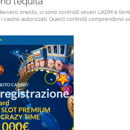
ono l’equità
avvero onesto, ci sono controlli severi. L’ADM è l’ent
casinò autorizzati. Questi controlli comprendono ver