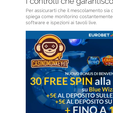
I controlli che garantisc
Per assicurarti che il mescolamento sia d
spiega come monitorino costantemente i 
software e ispezioni ai tavoli live.