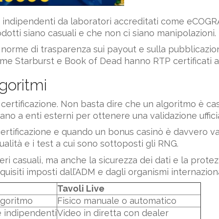
 indipendenti da laboratori accreditati come eCOGRA 
odotti siano casuali e che non ci siano manipolazioni.
e norme di trasparenza sui payout e sulla pubblicazion
ome Starburst e Book of Dead hanno RTP certificati a
lgoritmi
a certificazione. Non basta dire che un algoritmo è cas
ano a enti esterni per ottenere una validazione uffici
certificazione e quando un bonus casinò è davvero v
alità e i test a cui sono sottoposti gli RNG.
ri casuali, ma anche la sicurezza dei dati e la protezi
uisiti imposti dall’ADM e dagli organismi internazional
Tavoli Live
lgoritmo
Fisico manuale o automatico
e indipendenti
Video in diretta con dealer