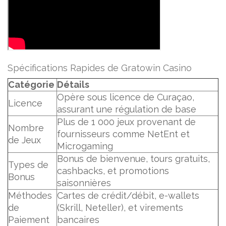
Spécifications Rapides de Gratowin Casino
Catégorie
Détails
Opère sous licence de Curaçao,
Licence
assurant une régulation de base
Plus de 1 000 jeux provenant de
Nombre
fournisseurs comme NetEnt et
de Jeux
Microgaming
Bonus de bienvenue, tours gratuits,
Types de
cashbacks, et promotions
Bonus
saisonnières
Méthodes
Cartes de crédit/débit, e-wallets
de
(Skrill, Neteller), et virements
Paiement
bancaires