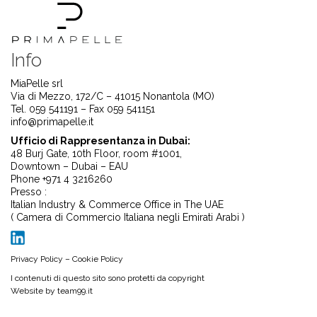
Info
MiaPelle srl
Via di Mezzo, 172/C – 41015 Nonantola (MO)
Tel. 059 541191 – Fax 059 541151
info@primapelle.it
Ufficio di Rappresentanza in Dubai:
48 Burj Gate, 10th Floor, room #1001,
Downtown – Dubai – EAU
Phone +971 4 3216260
Presso :
Italian Industry & Commerce Office in The UAE
( Camera di Commercio Italiana negli Emirati Arabi )
Privacy Policy
–
Cookie Policy
I contenuti di questo sito sono protetti da copyright
Website by
team99.it