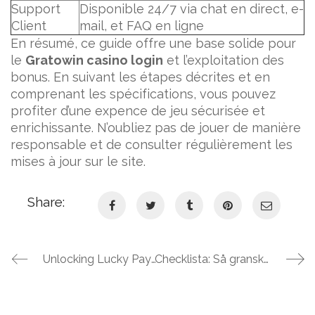
Support
Disponible 24/7 via chat en direct, e-
Client
mail, et FAQ en ligne
En résumé, ce guide offre une base solide pour
le
Gratowin casino login
et l’exploitation des
bonus. En suivant les étapes décrites et en
comprenant les spécifications, vous pouvez
profiter d’une expence de jeu sécurisée et
enrichissante. N’oubliez pas de jouer de manière
responsable et de consulter régulièrement les
mises à jour sur le site.
Share:
Unlocking Lucky Pays Casino: A Technical Handbook for Free Spins, Security & Strategy
Checklista: Så granskar du ett nytt nätcasino på 30 minuter – med Rabbit Reel som praktiskt exempel