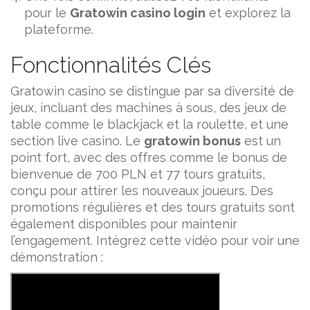
pour le
Gratowin casino login
et explorez la
plateforme.
Fonctionnalités Clés
Gratowin casino se distingue par sa diversité de
jeux, incluant des machines à sous, des jeux de
table comme le blackjack et la roulette, et une
section live casino. Le
gratowin bonus
est un
point fort, avec des offres comme le bonus de
bienvenue de 700 PLN et 77 tours gratuits,
conçu pour attirer les nouveaux joueurs. Des
promotions régulières et des tours gratuits sont
également disponibles pour maintenir
l’engagement. Intégrez cette vidéo pour voir une
démonstration :