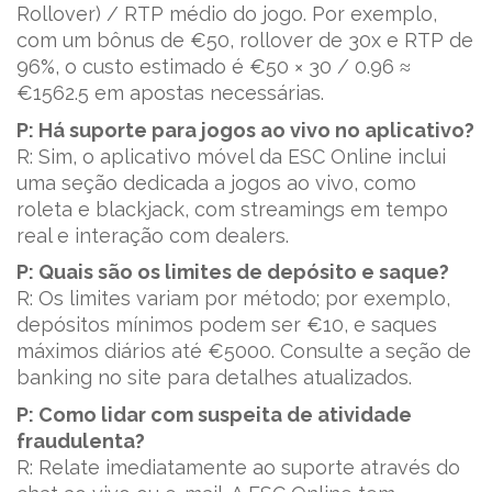
Rollover) / RTP médio do jogo. Por exemplo,
com um bônus de €50, rollover de 30x e RTP de
96%, o custo estimado é €50 × 30 / 0.96 ≈
€1562.5 em apostas necessárias.
P: Há suporte para jogos ao vivo no aplicativo?
R: Sim, o aplicativo móvel da ESC Online inclui
uma seção dedicada a jogos ao vivo, como
roleta e blackjack, com streamings em tempo
real e interação com dealers.
P: Quais são os limites de depósito e saque?
R: Os limites variam por método; por exemplo,
depósitos mínimos podem ser €10, e saques
máximos diários até €5000. Consulte a seção de
banking no site para detalhes atualizados.
P: Como lidar com suspeita de atividade
fraudulenta?
R: Relate imediatamente ao suporte através do