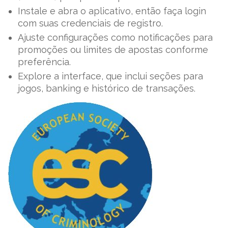
Instale e abra o aplicativo, então faça login
com suas credenciais de registro.
Ajuste configurações como notificações para
promoções ou limites de apostas conforme
preferência.
Explore a interface, que inclui seções para
jogos, banking e histórico de transações.