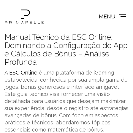
MENU
Manual Técnico da ESC Online:
Dominando a Configuração do App
e Cálculos de Bônus – Análise
Profunda
A
ESC Online
é uma plataforma de iGaming
estabelecida, conhecida por sua ampla gama de
jogos, bônus generosos e interface amigável.
Este guia técnico visa fornecer uma visão
detalhada para usuários que desejam maximizar
sua experiência, desde o registro até estratégias
avançadas de bônus. Com foco em aspectos
práticos e técnicos, abordaremos tópicos
essenciais como matemática de bônus,