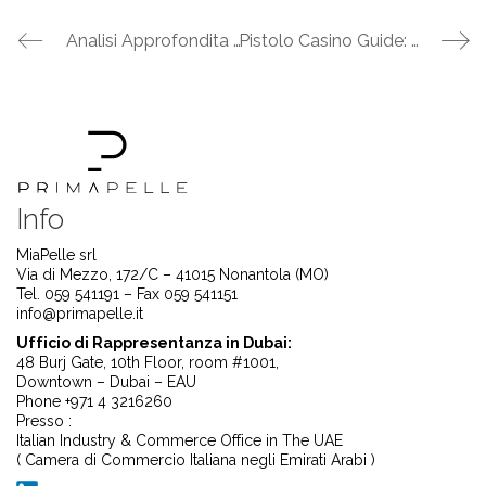
Analisi Approfondita di Mostbet: Guida all’App, Calcoli Bonus e Controllo Sicurezza – Aggiornato
Pistolo Casino Guide: App-Setup und Bonus-Überblick Schritt-für-Schritt
Info
MiaPelle srl
Via di Mezzo, 172/C – 41015 Nonantola (MO)
Tel. 059 541191 – Fax 059 541151
info@primapelle.it
Ufficio di Rappresentanza in Dubai:
48 Burj Gate, 10th Floor, room #1001,
Downtown – Dubai – EAU
Phone +971 4 3216260
Presso :
Italian Industry & Commerce Office in The UAE
( Camera di Commercio Italiana negli Emirati Arabi )