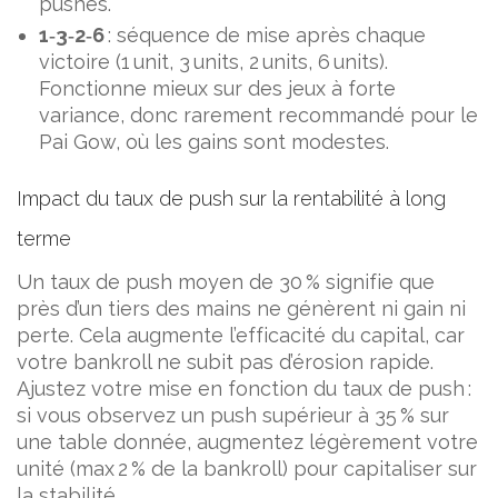
pushes.
1‑3‑2‑6
: séquence de mise après chaque
victoire (1 unit, 3 units, 2 units, 6 units).
Fonctionne mieux sur des jeux à forte
variance, donc rarement recommandé pour le
Pai Gow, où les gains sont modestes.
Impact du taux de push sur la rentabilité à long
terme
Un taux de push moyen de 30 % signifie que
près d’un tiers des mains ne génèrent ni gain ni
perte. Cela augmente l’efficacité du capital, car
votre bankroll ne subit pas d’érosion rapide.
Ajustez votre mise en fonction du taux de push :
si vous observez un push supérieur à 35 % sur
une table donnée, augmentez légèrement votre
unité (max 2 % de la bankroll) pour capitaliser sur
la stabilité.