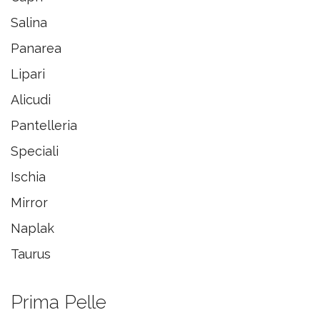
Salina
Panarea
Lipari
Alicudi
Pantelleria
Speciali
Ischia
Mirror
Naplak
Taurus
Prima Pelle