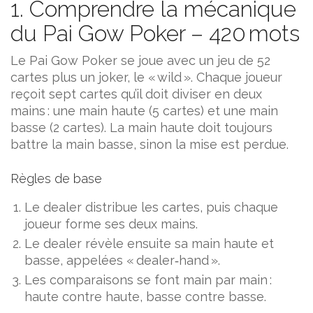
1. Comprendre la mécanique
du Pai Gow Poker – 420 mots
Le Pai Gow Poker se joue avec un jeu de 52
cartes plus un joker, le « wild ». Chaque joueur
reçoit sept cartes qu’il doit diviser en deux
mains : une main haute (5 cartes) et une main
basse (2 cartes). La main haute doit toujours
battre la main basse, sinon la mise est perdue.
Règles de base
Le dealer distribue les cartes, puis chaque
joueur forme ses deux mains.
Le dealer révèle ensuite sa main haute et
basse, appelées « dealer‑hand ».
Les comparaisons se font main par main :
haute contre haute, basse contre basse.