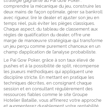
stratégie gagnante au Pai Gow Poker :
comprendre la mécanique du jeu, construire les
deux mains de façon optimale, gérer sa bankroll
avec rigueur, lire le dealer et ajuster son jeu en
temps réel, puis éviter les pièges classiques.
Chaque aspect, du tableau de classement aux
règles de qualification du dealer, offre une
marge de manœuvre stratégique qui transforme
un jeu perçu comme purement chanceux en un
champ d’application de l’analyse probabiliste.
Le Pai Gow Poker, grâce à son taux élevé de
pushes et à la possibilité de split, récompense
les joueurs méthodiques qui appliquent une
discipline stricte. En mettant en pratique les
techniques décrites, en consignant chaque
session et en consultant régulièrement des
ressources fiables comme le site Groupe
Hotelier Bataille, vous affinerez votre approche
et augmenterez durablement votre rentabilité,