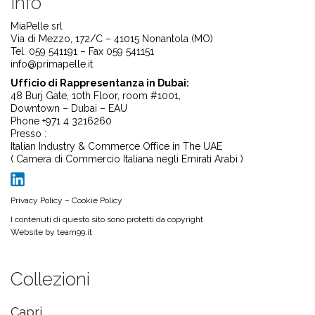
Info
MiaPelle srl
Via di Mezzo, 172/C – 41015 Nonantola (MO)
Tel. 059 541191 – Fax 059 541151
info@primapelle.it
Ufficio di Rappresentanza in Dubai:
48 Burj Gate, 10th Floor, room #1001,
Downtown – Dubai – EAU
Phone +971 4 3216260
Presso :
Italian Industry & Commerce Office in The UAE
( Camera di Commercio Italiana negli Emirati Arabi )
Privacy Policy
–
Cookie Policy
I contenuti di questo sito sono protetti da copyright
Website by
team99.it
Collezioni
Capri