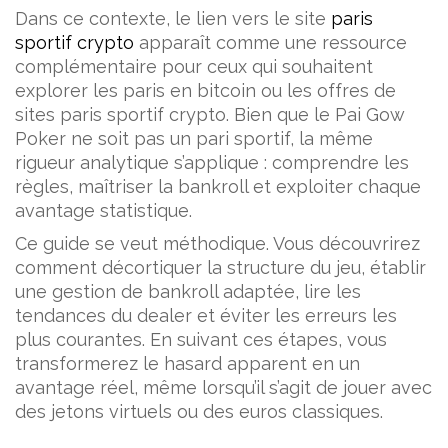
Dans ce contexte, le lien vers le site
paris
sportif crypto
apparaît comme une ressource
complémentaire pour ceux qui souhaitent
explorer les paris en bitcoin ou les offres de
sites paris sportif crypto. Bien que le Pai Gow
Poker ne soit pas un pari sportif, la même
rigueur analytique s’applique : comprendre les
règles, maîtriser la bankroll et exploiter chaque
avantage statistique.
Ce guide se veut méthodique. Vous découvrirez
comment décortiquer la structure du jeu, établir
une gestion de bankroll adaptée, lire les
tendances du dealer et éviter les erreurs les
plus courantes. En suivant ces étapes, vous
transformerez le hasard apparent en un
avantage réel, même lorsqu’il s’agit de jouer avec
des jetons virtuels ou des euros classiques.