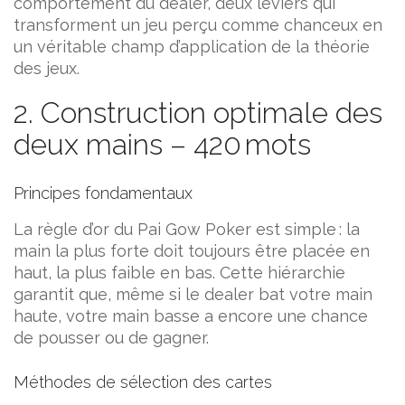
comportement du dealer, deux leviers qui
transforment un jeu perçu comme chanceux en
un véritable champ d’application de la théorie
des jeux.
2. Construction optimale des
deux mains – 420 mots
Principes fondamentaux
La règle d’or du Pai Gow Poker est simple : la
main la plus forte doit toujours être placée en
haut, la plus faible en bas. Cette hiérarchie
garantit que, même si le dealer bat votre main
haute, votre main basse a encore une chance
de pousser ou de gagner.
Méthodes de sélection des cartes