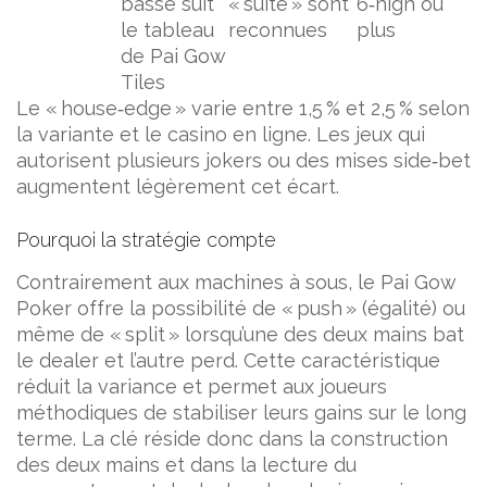
basse suit
« suite » sont
6‑high ou
le tableau
reconnues
plus
de Pai Gow
Tiles
Le « house‑edge » varie entre 1,5 % et 2,5 % selon
la variante et le casino en ligne. Les jeux qui
autorisent plusieurs jokers ou des mises side‑bet
augmentent légèrement cet écart.
Pourquoi la stratégie compte
Contrairement aux machines à sous, le Pai Gow
Poker offre la possibilité de « push » (égalité) ou
même de « split » lorsqu’une des deux mains bat
le dealer et l’autre perd. Cette caractéristique
réduit la variance et permet aux joueurs
méthodiques de stabiliser leurs gains sur le long
terme. La clé réside donc dans la construction
des deux mains et dans la lecture du