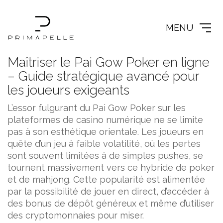
MENU
Maîtriser le Pai Gow Poker en ligne
– Guide stratégique avancé pour
les joueurs exigeants
L’essor fulgurant du Pai Gow Poker sur les
plateformes de casino numérique ne se limite
pas à son esthétique orientale. Les joueurs en
quête d’un jeu à faible volatilité, où les pertes
sont souvent limitées à de simples pushes, se
tournent massivement vers ce hybride de poker
et de mahjong. Cette popularité est alimentée
par la possibilité de jouer en direct, d’accéder à
des bonus de dépôt généreux et même d’utiliser
des cryptomonnaies pour miser.