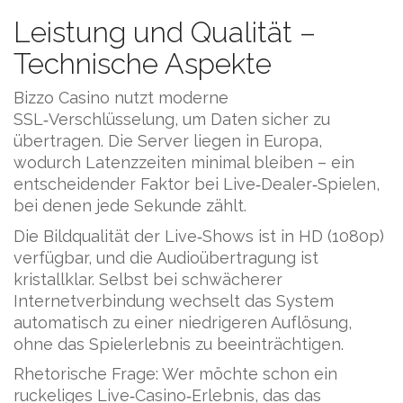
Leistung und Qualität –
Technische Aspekte
Bizzo Casino nutzt moderne
SSL‑Verschlüsselung, um Daten sicher zu
übertragen. Die Server liegen in Europa,
wodurch Latenzzeiten minimal bleiben – ein
entscheidender Faktor bei Live‑Dealer‑Spielen,
bei denen jede Sekunde zählt.
Die Bildqualität der Live‑Shows ist in HD (1080p)
verfügbar, und die Audioübertragung ist
kristallklar. Selbst bei schwächerer
Internetverbindung wechselt das System
automatisch zu einer niedrigeren Auflösung,
ohne das Spielerlebnis zu beeinträchtigen.
Rhetorische Frage: Wer möchte schon ein
ruckeliges Live‑Casino‑Erlebnis, das das