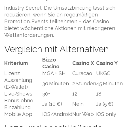
Industry Secret: Die Umsatzbindung lässt sich
reduzieren, wenn Sie an regelmäßigen
Promotion‑Events teilnehmen – das Casino
bietet wöchentliche Aktionen mit niedrigeren
Wettanforderungen.
Vergleich mit Alternativen
Bizzo
Kriterium
Casino X
Casino Y
Casino
Lizenz
MGA + SH
Curacao
UKGC
Auszahlung
30 Minuten
2 Stunden
45 Minuten
(E‑Wallet)
Live‑Shows
30+
12
18
Bonus ohne
Ja (10 €)
Nein
Ja (5 €)
Einzahlung
Mobile App
iOS/Android
Nur Web
iOS only