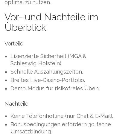
optimal zu nutzen.
Vor- und Nachteile im
Überblick
Vorteile
Lizenzierte Sicherheit (MGA &
Schleswig‑Holstein).
Schnelle Auszahlungszeiten.
Breites Live‑Casino‑Portfolio.
Demo‑Modus für risikofreies Üben.
Nachteile
Keine Telefonhotline (nur Chat & E‑Mail).
Bonusbedingungen erfordern 30‑fache
Umsatzbindung.