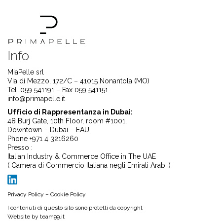
Info
MiaPelle srl
Via di Mezzo, 172/C – 41015 Nonantola (MO)
Tel. 059 541191 – Fax 059 541151
info@primapelle.it
Ufficio di Rappresentanza in Dubai:
48 Burj Gate, 10th Floor, room #1001,
Downtown – Dubai – EAU
Phone +971 4 3216260
Presso :
Italian Industry & Commerce Office in The UAE
( Camera di Commercio Italiana negli Emirati Arabi )
Privacy Policy
–
Cookie Policy
I contenuti di questo sito sono protetti da copyright
Website by
team99.it