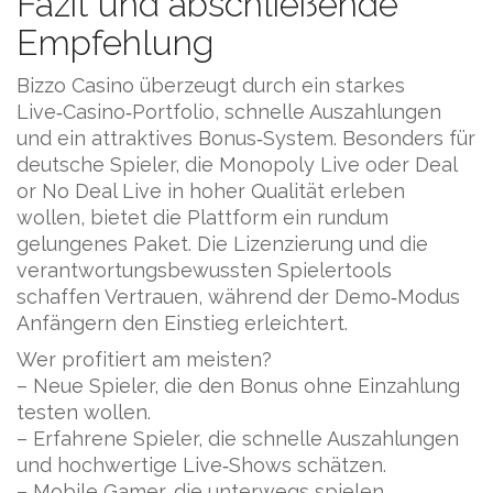
Fazit und abschließende
Empfehlung
Bizzo Casino überzeugt durch ein starkes
Live‑Casino‑Portfolio, schnelle Auszahlungen
und ein attraktives Bonus‑System. Besonders für
deutsche Spieler, die Monopoly Live oder Deal
or No Deal Live in hoher Qualität erleben
wollen, bietet die Plattform ein rundum
gelungenes Paket. Die Lizenzierung und die
verantwortungsbewussten Spielertools
schaffen Vertrauen, während der Demo‑Modus
Anfängern den Einstieg erleichtert.
Wer profitiert am meisten?
– Neue Spieler, die den Bonus ohne Einzahlung
testen wollen.
– Erfahrene Spieler, die schnelle Auszahlungen
und hochwertige Live‑Shows schätzen.
– Mobile Gamer, die unterwegs spielen