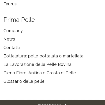
Taurus
Prima Pelle
Company
News
Contatti
Bottalatura: pelle bottalata o martellata
La Lavorazione della Pelle Bovina
Pieno Fiore, Anilina e Crosta di Pelle
Glossario della pelle