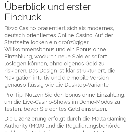
Überblick und erster
Eindruck
Bizzo Casino präsentiert sich als modernes,
deutsch‑orientiertes Online‑Casino. Auf der
Startseite locken ein großzügiger
Willkommensbonus und ein Bonus ohne
Einzahlung, wodurch neue Spieler sofort
loslegen können, ohne eigenes Geld zu
riskieren. Das Design ist klar strukturiert, die
Navigation intuitiv und die mobile Version
genauso flüssig wie die Desktop‑Variante.
Pro Tip: Nutzen Sie den Bonus ohne Einzahlung,
um die Live‑Casino‑Shows im Demo‑Modus zu
testen, bevor Sie echtes Geld einsetzen.
Die Lizenzierung erfolgt durch die Malta Gaming
Authority (MGA) und die Regulierungsbehörde