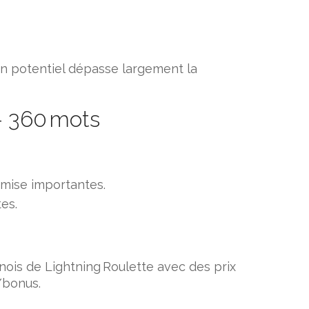
ain potentiel dépasse largement la
– 360 mots
e mise importantes.
tes.
ois de Lightning Roulette avec des prix
/bonus.