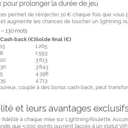
ck pour prolonger la durée de jeu
tes permet de réinjecter 10 € chaque fois que vous
et augmente les chances de toucher un lightning num
s – 130 mots
Cash‑back (€)
Solde final (€)
15
1 265
8
1 593
20
3 613
30
3 843
5
4 398
35
4 713
oureux, couplé à des bonus cash‑back, peut transfo
ité et leurs avantages exclusif
e fidélité à chaque mise sur Lightning Roulette. Acc
dis que 5 000 points ouvrent l’accès à un statut VIP.