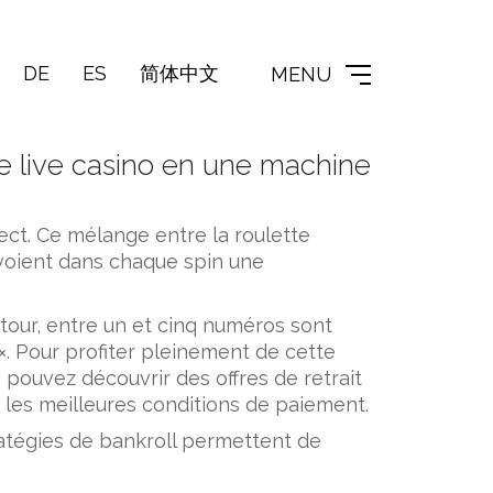
DE
ES
简体中文
MENU
le live casino en une machine
ect. Ce mélange entre la roulette
ui voient dans chaque spin une
tour, entre un et cinq numéros sont
 ×. Pour profiter pleinement de cette
 pouvez découvrir des offres de retrait
e les meilleures conditions de paiement.
ratégies de bankroll permettent de