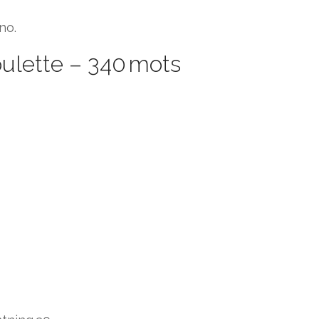
no.
oulette – 340 mots