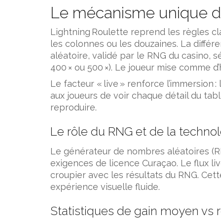
Le mécanisme unique de
Lightning Roulette reprend les règles cl
les colonnes ou les douzaines. La différ
aléatoire, validé par le RNG du casino, s
400 × ou 500 ×). Le joueur mise comme d’
Le facteur « live » renforce l’immersion :
aux joueurs de voir chaque détail du tab
reproduire.
Le rôle du RNG et de la technol
Le générateur de nombres aléatoires (R
exigences de licence Curaçao. Le flux liv
croupier avec les résultats du RNG. Cette
expérience visuelle fluide.
Statistiques de gain moyen vs 