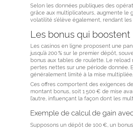
Selon les données publiques des opérate
grâce aux multiplicateurs, augmente le ga
volatilité s’élève également, rendant les
Les bonus qui boostent 
Les casinos en ligne proposent une pano
jusqu’à 200 % sur le premier dépôt, souv
bonus aux tables de roulette. Le reloa
pertes nettes sur une période donnée. En
généralement limité à la mise multipliée
Ces offres comportent des exigences de 
montant bonus, soit 1 500 € de mise avan
l’autre, influençant la façon dont les mul
Exemple de calcul de gain avec
Supposons un dépôt de 100 €, un bonus 