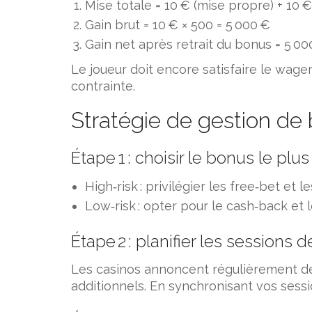
Mise totale = 10 € (mise propre) + 10 €
Gain brut = 10 € × 500 = 5 000 €
Gain net après retrait du bonus = 5 00
Le joueur doit encore satisfaire le wage
contrainte.
Stratégie de gestion de
Étape 1 : choisir le bonus le plu
High‑risk : privilégier les free‑bet et
Low‑risk : opter pour le cash‑back et l
Étape 2 : planifier les sessions
Les casinos annoncent régulièrement de
additionnels. En synchronisant vos sess