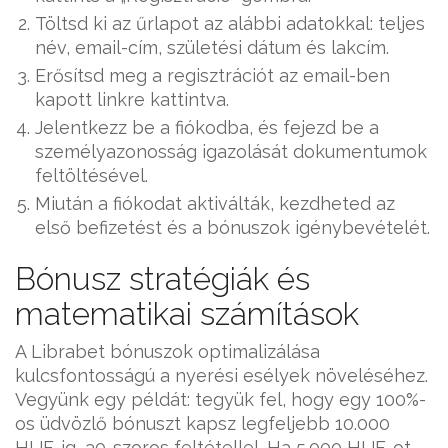
Töltsd ki az űrlapot az alábbi adatokkal: teljes
név, email-cím, születési dátum és lakcím.
Erősítsd meg a regisztrációt az email-ben
kapott linkre kattintva.
Jelentkezz be a fiókodba, és fejezd be a
személyazonosság igazolását dokumentumok
feltöltésével.
Miután a fiókodat aktiválták, kezdheted az
első befizetést és a bónuszok igénybevételét.
Bónusz stratégiák és
matematikai számítások
A Librabet bónuszok optimalizálása
kulcsfontosságú a nyerési esélyek növeléséhez.
Vegyünk egy példát: tegyük fel, hogy egy 100%-
os üdvözlő bónuszt kapsz legfeljebb 10.000
HUF-ig, 30-szoros feltétellel. Ha 5.000 HUF-ot