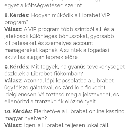
egyet a költségvetésed szerint.
8. Kérdés:
Hogyan működik a Librabet VIP
program?
Válasz:
A VIP program több szintből áll, és a
játékosok különleges bónuszokat, gyorsabb
kifizetéseket és személyes account
managereket kapnak. A szintek a fogadási
aktivitás alapján lépnek előre.
9. Kérdés:
Mit tegyek, ha gyanús tevékenységet
észlelek a Librabet fiókomban?
Válasz:
Azonnal lépj kapcsolatba a Librabet
ügyfélszolgálatával, és zárd le a fiókodat
ideiglenesen. Változtasd meg a jelszavadat, és
ellenőrizd a tranzakciók előzményeit.
10. Kérdés:
Elérhető-e a Librabet online kaszinó
magyar nyelven?
Válasz:
Igen, a Librabet teljesen lokalizált