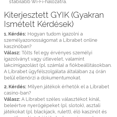
stabilabb Wi-Fi-hálózatra.
Kiterjesztett GYIK (Gyakran
Ismételt Kérdések)
1. Kérdés:
Hogyan tudom igazolni a
személyazonosságomat a Librabet online
kaszinóban?
Válasz:
Tölts fel egy érvényes személyi
igazolványt vagy útlevelet, valamint
lakcímigazolást (pl. számla) a fiókbeállításokban.
A Librabet ügyfélszolgálata általában 24 órán
belül ellenőrzi a dokumentumokat.
2. Kérdés:
Milyen játékok érhetők el a Librabet
casino-ban?
Válasz:
A Librabet széles választékot kínál,
beleértve nyerőgépeket (pl. slotok), asztali
játékokat (pl. blackjack, rulett), élő kaszinót és