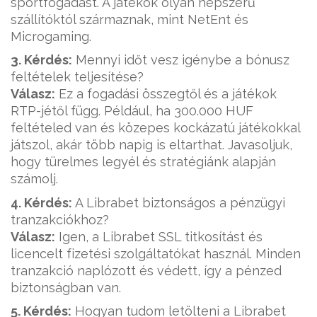
sportfogadást. A játékok olyan népszerű
szállítóktól származnak, mint NetEnt és
Microgaming.
3. Kérdés:
Mennyi időt vesz igénybe a bónusz
feltételek teljesítése?
Válasz:
Ez a fogadási összegtől és a játékok
RTP-jétől függ. Például, ha 300.000 HUF
feltételed van és közepes kockázatú játékokkal
játszol, akár több napig is eltarthat. Javasoljuk,
hogy türelmes legyél és stratégiánk alapján
számolj.
4. Kérdés:
A Librabet biztonságos a pénzügyi
tranzakciókhoz?
Válasz:
Igen, a Librabet SSL titkosítást és
licencelt fizetési szolgáltatókat használ. Minden
tranzakció naplózott és védett, így a pénzed
biztonságban van.
5. Kérdés:
Hogyan tudom letölteni a Librabet