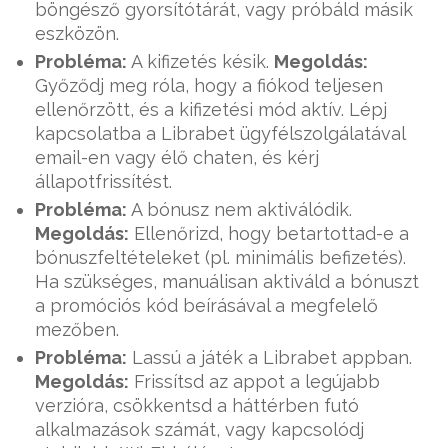
böngésző gyorsítótárát, vagy próbáld másik
eszközön.
Probléma:
A kifizetés késik.
Megoldás:
Győződj meg róla, hogy a fiókod teljesen
ellenőrzött, és a kifizetési mód aktív. Lépj
kapcsolatba a Librabet ügyfélszolgálatával
email-en vagy élő chaten, és kérj
állapotfrissítést.
Probléma:
A bónusz nem aktiválódik.
Megoldás:
Ellenőrizd, hogy betartottad-e a
bónuszfeltételeket (pl. minimális befizetés).
Ha szükséges, manuálisan aktiváld a bónuszt
a promóciós kód beírásával a megfelelő
mezőben.
Probléma:
Lassú a játék a Librabet appban.
Megoldás:
Frissítsd az appot a legújabb
verzióra, csökkentsd a háttérben futó
alkalmazások számát, vagy kapcsolódj