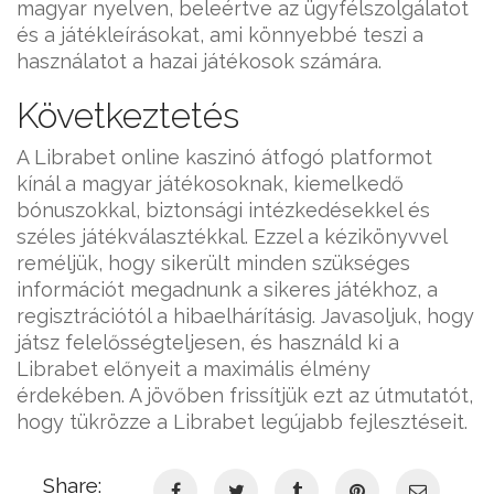
magyar nyelven, beleértve az ügyfélszolgálatot
és a játékleírásokat, ami könnyebbé teszi a
használatot a hazai játékosok számára.
Következtetés
A Librabet online kaszinó átfogó platformot
kínál a magyar játékosoknak, kiemelkedő
bónuszokkal, biztonsági intézkedésekkel és
széles játékválasztékkal. Ezzel a kézikönyvvel
reméljük, hogy sikerült minden szükséges
információt megadnunk a sikeres játékhoz, a
regisztrációtól a hibaelhárításig. Javasoljuk, hogy
játsz felelősségteljesen, és használd ki a
Librabet előnyeit a maximális élmény
érdekében. A jövőben frissítjük ezt az útmutatót,
hogy tükrözze a Librabet legújabb fejlesztéseit.
Share: