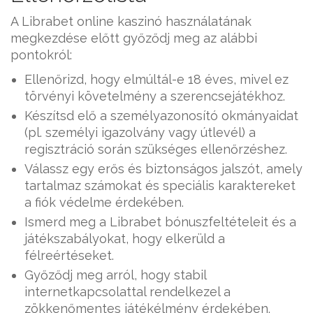
A Librabet online kaszinó használatának
megkezdése előtt győződj meg az alábbi
pontokról:
Ellenőrizd, hogy elmúltál-e 18 éves, mivel ez
törvényi követelmény a szerencsejátékhoz.
Készítsd elő a személyazonosító okmányaidat
(pl. személyi igazolvány vagy útlevél) a
regisztráció során szükséges ellenőrzéshez.
Válassz egy erős és biztonságos jalszót, amely
tartalmaz számokat és speciális karaktereket
a fiók védelme érdekében.
Ismerd meg a Librabet bónuszfeltételeit és a
játékszabályokat, hogy elkerüld a
félreértéseket.
Győződj meg arról, hogy stabil
internetkapcsolattal rendelkezel a
zökkenőmentes játékélmény érdekében.