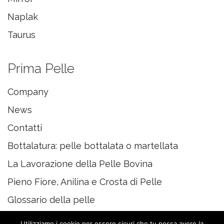
Naplak
Taurus
Prima Pelle
Company
News
Contatti
Bottalatura: pelle bottalata o martellata
La Lavorazione della Pelle Bovina
Pieno Fiore, Anilina e Crosta di Pelle
Glossario della pelle
Utilizziamo i cookie per essere sicuri che tu possa avere la