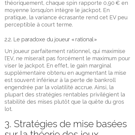
théoriquement, chaque spin rapporte 0,90 € en
moyenne lorsqu’on intègre le jackpot. En
pratique, la variance écrasante rend cet EV peu
perceptible à court terme.
2.2. Le paradoxe du joueur « rational »
Un joueur parfaitement rationnel, qui maximise
l’EV, ne miserait pas forcément le maximum pour
viser le jackpot. En effet, le gain marginal
supplémentaire obtenu en augmentant la mise
est souvent inférieur à la perte de bankroll
engendrée par la volatilité accrue. Ainsi, la
plupart des stratégies rentables privilégient la
stabilité des mises plutôt que la quête du gros
lot.
3. Stratégies de mise basées
sur la théorie des jeux