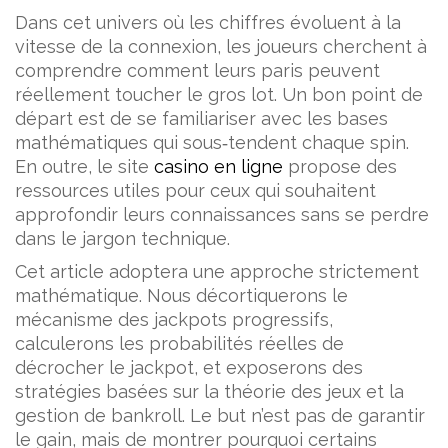
Dans cet univers où les chiffres évoluent à la
vitesse de la connexion, les joueurs cherchent à
comprendre comment leurs paris peuvent
réellement toucher le gros lot. Un bon point de
départ est de se familiariser avec les bases
mathématiques qui sous‑tendent chaque spin.
En outre, le site
casino en ligne
propose des
ressources utiles pour ceux qui souhaitent
approfondir leurs connaissances sans se perdre
dans le jargon technique.
Cet article adoptera une approche strictement
mathématique. Nous décortiquerons le
mécanisme des jackpots progressifs,
calculerons les probabilités réelles de
décrocher le jackpot, et exposerons des
stratégies basées sur la théorie des jeux et la
gestion de bankroll. Le but n’est pas de garantir
le gain, mais de montrer pourquoi certains