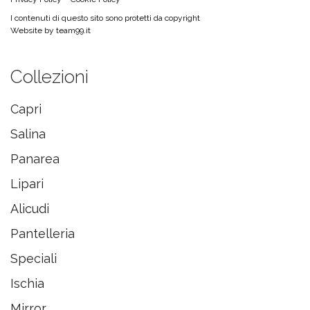
I contenuti di questo sito sono protetti da copyright
Website by
team99.it
Collezioni
Capri
Salina
Panarea
Lipari
Alicudi
Pantelleria
Speciali
Ischia
Mirror