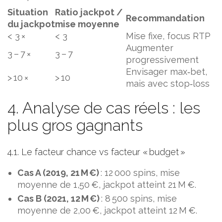
Situation
Ratio jackpot /
Recommandation
du jackpot
mise moyenne
< 3 ×
< 3
Mise fixe, focus RTP
Augmenter
3 – 7 ×
3 – 7
progressivement
Envisager max‑bet,
> 10 ×
> 10
mais avec stop‑loss
4. Analyse de cas réels : les
plus gros gagnants
4.1. Le facteur chance vs facteur « budget »
Cas A (2019, 21 M €)
: 12 000 spins, mise
moyenne de 1,50 €, jackpot atteint 21 M €.
Cas B (2021, 12 M €)
: 8 500 spins, mise
moyenne de 2,00 €, jackpot atteint 12 M €.