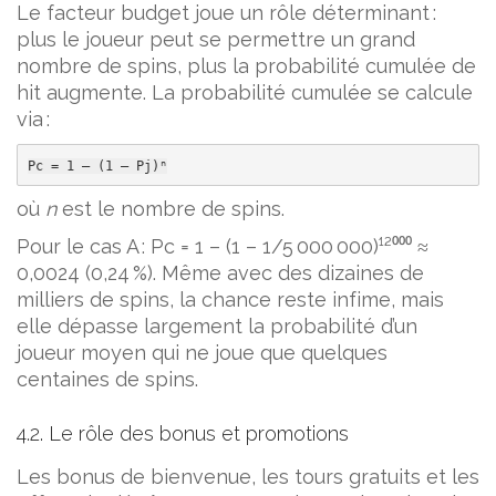
Le facteur budget joue un rôle déterminant :
plus le joueur peut se permettre un grand
nombre de spins, plus la probabilité cumulée de
hit augmente. La probabilité cumulée se calcule
via :
où
n
est le nombre de spins.
Pour le cas A : Pc = 1 – (1 – 1/5 000 000)¹²⁰⁰⁰ ≈
0,0024 (0,24 %). Même avec des dizaines de
milliers de spins, la chance reste infime, mais
elle dépasse largement la probabilité d’un
joueur moyen qui ne joue que quelques
centaines de spins.
4.2. Le rôle des bonus et promotions
Les bonus de bienvenue, les tours gratuits et les