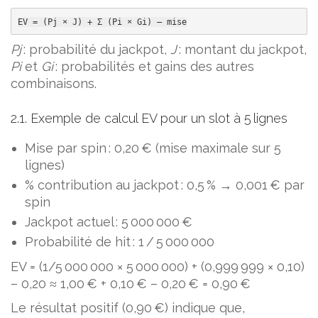
Pj
: probabilité du jackpot,
J
: montant du jackpot,
Pi
et
Gi
: probabilités et gains des autres
combinaisons.
2.1. Exemple de calcul EV pour un slot à 5 lignes
Mise par spin : 0,20 € (mise maximale sur 5
lignes)
% contribution au jackpot : 0,5 % → 0,001 € par
spin
Jackpot actuel : 5 000 000 €
Probabilité de hit : 1 / 5 000 000
EV = (1/5 000 000 × 5 000 000) + (0,999 999 × 0,10)
– 0,20 ≈ 1,00 € + 0,10 € – 0,20 € = 0,90 €
Le résultat positif (0,90 €) indique que,