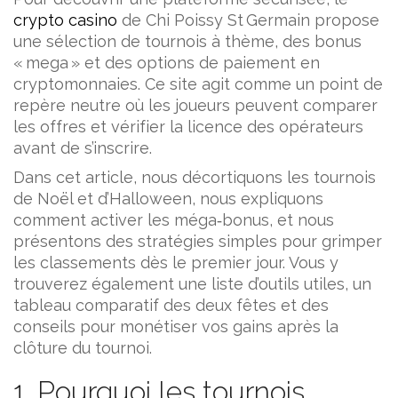
crypto casino
de Chi Poissy St Germain propose
une sélection de tournois à thème, des bonus
« mega » et des options de paiement en
cryptomonnaies. Ce site agit comme un point de
repère neutre où les joueurs peuvent comparer
les offres et vérifier la licence des opérateurs
avant de s’inscrire.
Dans cet article, nous décortiquons les tournois
de Noël et d’Halloween, nous expliquons
comment activer les méga‑bonus, et nous
présentons des stratégies simples pour grimper
les classements dès le premier jour. Vous y
trouverez également une liste d’outils utiles, un
tableau comparatif des deux fêtes et des
conseils pour monétiser vos gains après la
clôture du tournoi.
1. Pourquoi les tournois