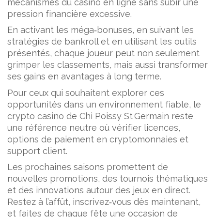
mécanismes du casino en ligne sans subir une
pression financière excessive.
En activant les méga‑bonuses, en suivant les
stratégies de bankroll et en utilisant les outils
présentés, chaque joueur peut non seulement
grimper les classements, mais aussi transformer
ses gains en avantages à long terme.
Pour ceux qui souhaitent explorer ces
opportunités dans un environnement fiable, le
crypto casino de Chi Poissy St Germain reste
une référence neutre où vérifier licences,
options de paiement en cryptomonnaies et
support client.
Les prochaines saisons promettent de
nouvelles promotions, des tournois thématiques
et des innovations autour des jeux en direct.
Restez à l’affût, inscrivez‑vous dès maintenant,
et faites de chaque fête une occasion de