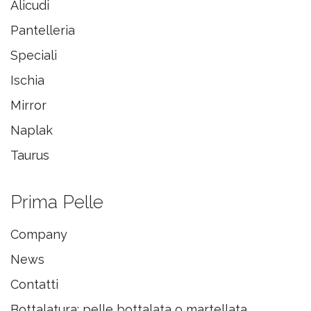
Alicudi
Pantelleria
Speciali
Ischia
Mirror
Naplak
Taurus
Prima Pelle
Company
News
Contatti
Bottalatura: pelle bottalata o martellata