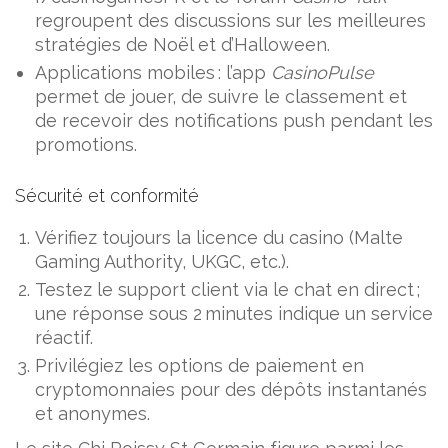
regroupent des discussions sur les meilleures
stratégies de Noël et d’Halloween.
Applications mobiles : l’app
CasinoPulse
permet de jouer, de suivre le classement et
de recevoir des notifications push pendant les
promotions.
Sécurité et conformité
Vérifiez toujours la licence du casino (Malte
Gaming Authority, UKGC, etc.).
Testez le support client via le chat en direct ;
une réponse sous 2 minutes indique un service
réactif.
Privilégiez les options de paiement en
cryptomonnaies pour des dépôts instantanés
et anonymes.