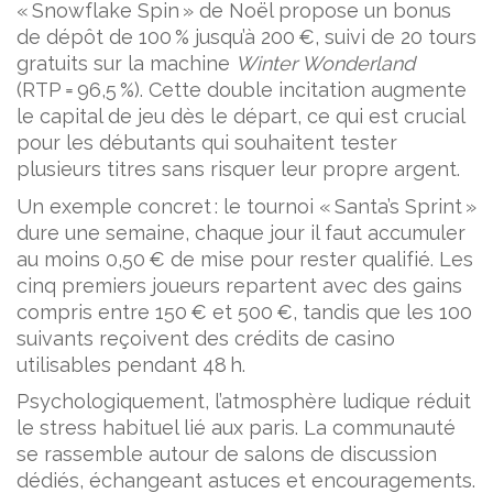
« Snowflake Spin » de Noël propose un bonus
de dépôt de 100 % jusqu’à 200 €, suivi de 20 tours
gratuits sur la machine
Winter Wonderland
(RTP = 96,5 %). Cette double incitation augmente
le capital de jeu dès le départ, ce qui est crucial
pour les débutants qui souhaitent tester
plusieurs titres sans risquer leur propre argent.
Un exemple concret : le tournoi « Santa’s Sprint »
dure une semaine, chaque jour il faut accumuler
au moins 0,50 € de mise pour rester qualifié. Les
cinq premiers joueurs repartent avec des gains
compris entre 150 € et 500 €, tandis que les 100
suivants reçoivent des crédits de casino
utilisables pendant 48 h.
Psychologiquement, l’atmosphère ludique réduit
le stress habituel lié aux paris. La communauté
se rassemble autour de salons de discussion
dédiés, échangeant astuces et encouragements.