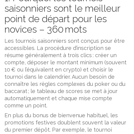
saisonniers sont le meilleur
point de départ pour les
novices – 360 mots
Les tournois saisonniers sont conçus pour être
accessibles. La procédure d’inscription se
résume généralement à trois clics : créer un
compte, déposer le montant minimum (souvent
10 € ou l’équivalent en crypto) et choisir le
tournoi dans le calendrier. Aucun besoin de
connaître les règles complexes du poker ou du
baccarat ; le tableau de scores se met à jour
automatiquement et chaque mise compte
comme un point.
En plus du bonus de bienvenue habituel, les
promotions festives doublent souvent la valeur
du premier dépôt. Par exemple, le tournoi