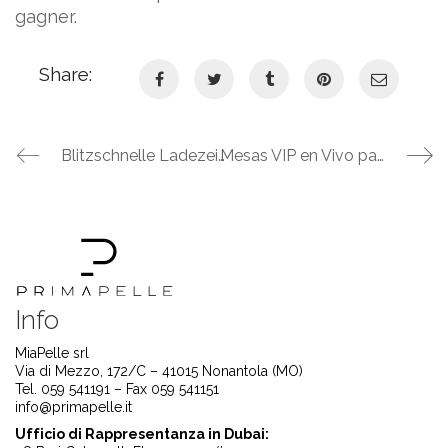
gagner.
Share:
Blitzschnelle Ladezeiten: Wie das optimierte Gaming‑Portal von Dragonia Casino Ihr Spielerlebnis verbessert
Mesas VIP en Vivo para High Rollers: la Experiencia Móvil que Revoluciona el Juego
Info
MiaPelle srl
Via di Mezzo, 172/C – 41015 Nonantola (MO)
Tel. 059 541191 – Fax 059 541151
info@primapelle.it
Ufficio di Rappresentanza in Dubai: