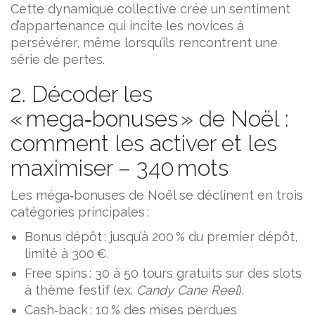
Cette dynamique collective crée un sentiment
d’appartenance qui incite les novices à
persévérer, même lorsqu’ils rencontrent une
série de pertes.
2. Décoder les
« mega‑bonuses » de Noël :
comment les activer et les
maximiser – 340 mots
Les méga‑bonuses de Noël se déclinent en trois
catégories principales :
Bonus dépôt : jusqu’à 200 % du premier dépôt,
limité à 300 €.
Free spins : 30 à 50 tours gratuits sur des slots
à thème festif (ex.
Candy Cane Reel
).
Cash‑back : 10 % des mises perdues