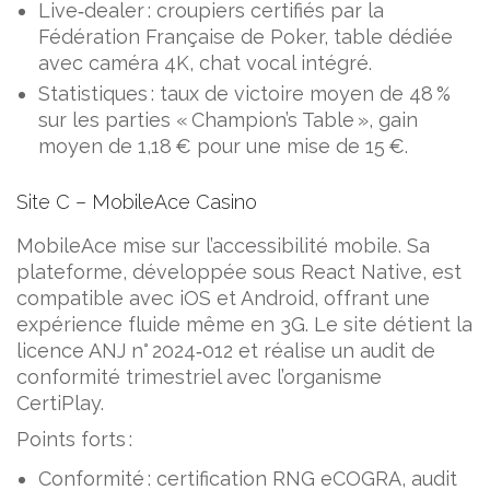
Live‑dealer : croupiers certifiés par la
Fédération Française de Poker, table dédiée
avec caméra 4K, chat vocal intégré.
Statistiques : taux de victoire moyen de 48 %
sur les parties « Champion’s Table », gain
moyen de 1,18 € pour une mise de 15 €.
Site C – MobileAce Casino
MobileAce mise sur l’accessibilité mobile. Sa
plateforme, développée sous React Native, est
compatible avec iOS et Android, offrant une
expérience fluide même en 3G. Le site détient la
licence ANJ n° 2024‑012 et réalise un audit de
conformité trimestriel avec l’organisme
CertiPlay.
Points forts :
Conformité : certification RNG eCOGRA, audit