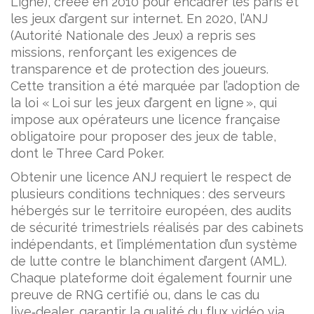
Ligne), créée en 2010 pour encadrer les paris et
les jeux d’argent sur internet. En 2020, l’ANJ
(Autorité Nationale des Jeux) a repris ses
missions, renforçant les exigences de
transparence et de protection des joueurs.
Cette transition a été marquée par l’adoption de
la loi « Loi sur les jeux d’argent en ligne », qui
impose aux opérateurs une licence française
obligatoire pour proposer des jeux de table,
dont le Three Card Poker.
Obtenir une licence ANJ requiert le respect de
plusieurs conditions techniques : des serveurs
hébergés sur le territoire européen, des audits
de sécurité trimestriels réalisés par des cabinets
indépendants, et l’implémentation d’un système
de lutte contre le blanchiment d’argent (AML).
Chaque plateforme doit également fournir une
preuve de RNG certifié ou, dans le cas du
live‑dealer, garantir la qualité du flux vidéo via