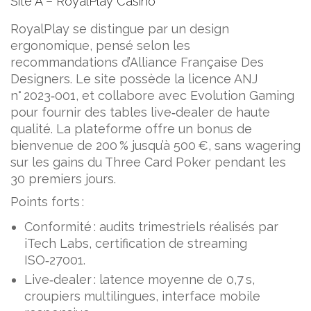
Site A – RoyalPlay Casino
RoyalPlay se distingue par un design
ergonomique, pensé selon les
recommandations d’Alliance Française Des
Designers. Le site possède la licence ANJ
n° 2023‑001, et collabore avec Evolution Gaming
pour fournir des tables live‑dealer de haute
qualité. La plateforme offre un bonus de
bienvenue de 200 % jusqu’à 500 €, sans wagering
sur les gains du Three Card Poker pendant les
30 premiers jours.
Points forts :
Conformité : audits trimestriels réalisés par
iTech Labs, certification de streaming
ISO‑27001.
Live‑dealer : latence moyenne de 0,7 s,
croupiers multilingues, interface mobile