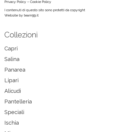
Privacy Policy
–
Cookie Policy
I contenuti di questo sito sono protetti da copyright
Website by
team99.it
Collezioni
Capri
Salina
Panarea
Lipari
Alicudi
Pantelleria
Speciali
Ischia