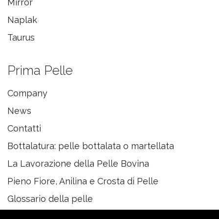
Mirror
Naplak
Taurus
Prima Pelle
Company
News
Contatti
Bottalatura: pelle bottalata o martellata
La Lavorazione della Pelle Bovina
Pieno Fiore, Anilina e Crosta di Pelle
Glossario della pelle