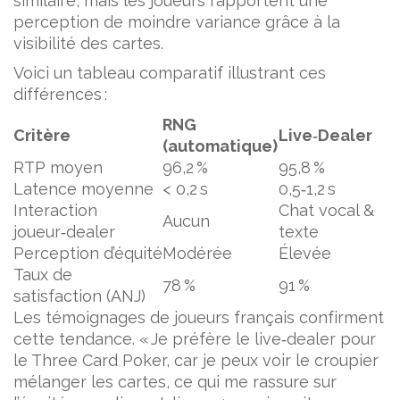
similaire, mais les joueurs rapportent une
perception de moindre variance grâce à la
visibilité des cartes.
Voici un tableau comparatif illustrant ces
différences :
RNG
Critère
Live‑Dealer
(automatique)
RTP moyen
96,2 %
95,8 %
Latence moyenne
< 0,2 s
0,5‑1,2 s
Interaction
Chat vocal &
Aucun
joueur‑dealer
texte
Perception d’équité
Modérée
Élevée
Taux de
78 %
91 %
satisfaction (ANJ)
Les témoignages de joueurs français confirment
cette tendance. « Je préfère le live‑dealer pour
le Three Card Poker, car je peux voir le croupier
mélanger les cartes, ce qui me rassure sur