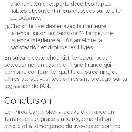
affichent leurs rapports d’audit sont plus
fiables et souvent mieux classées sur le site
de l’Alliance.
Choisir le live‑dealer avec la meilleure
latence : selon les tests de l’Alliance, une
latence inférieure à 0,8 s améliore la
satisfaction et diminue les litiges.
En suivant cette checklist, le joueur peut
sélectionner un casino en ligne France qui
combine conformité, qualité de streaming et
offres attractives, tout en restant protégé par la
législation de l’ANJ.
Conclusion
Le Three Card Poker a trouvé en France un
terrain fertile, grâce à une réglementation
stricte et à l’émergence du live‑dealer comme