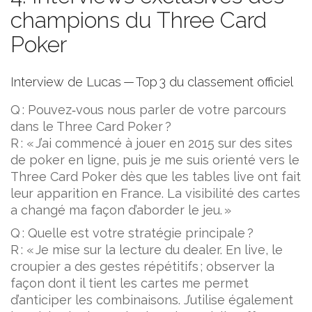
champions du Three Card
Poker
Interview de Lucas — Top 3 du classement officiel
Q : Pouvez‑vous nous parler de votre parcours
dans le Three Card Poker ?
R : « J’ai commencé à jouer en 2015 sur des sites
de poker en ligne, puis je me suis orienté vers le
Three Card Poker dès que les tables live ont fait
leur apparition en France. La visibilité des cartes
a changé ma façon d’aborder le jeu. »
Q : Quelle est votre stratégie principale ?
R : « Je mise sur la lecture du dealer. En live, le
croupier a des gestes répétitifs ; observer la
façon dont il tient les cartes me permet
d’anticiper les combinaisons. J’utilise également