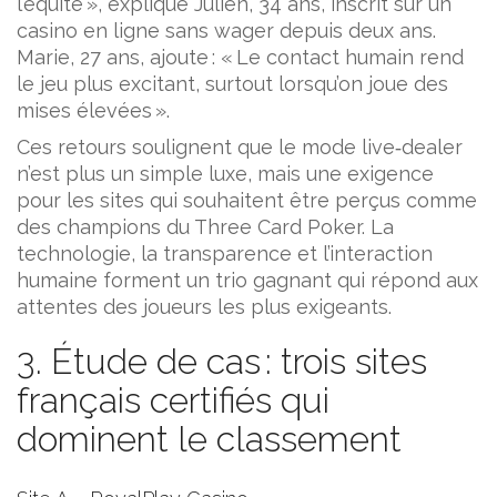
l’équité », explique Julien, 34 ans, inscrit sur un
casino en ligne sans wager depuis deux ans.
Marie, 27 ans, ajoute : « Le contact humain rend
le jeu plus excitant, surtout lorsqu’on joue des
mises élevées ».
Ces retours soulignent que le mode live‑dealer
n’est plus un simple luxe, mais une exigence
pour les sites qui souhaitent être perçus comme
des champions du Three Card Poker. La
technologie, la transparence et l’interaction
humaine forment un trio gagnant qui répond aux
attentes des joueurs les plus exigeants.
3. Étude de cas : trois sites
français certifiés qui
dominent le classement