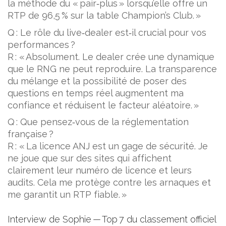
la méthode du « pair‑plus » lorsqu’elle offre un
RTP de 96,5 % sur la table Champion’s Club. »
Q : Le rôle du live‑dealer est‑il crucial pour vos
performances ?
R : « Absolument. Le dealer crée une dynamique
que le RNG ne peut reproduire. La transparence
du mélange et la possibilité de poser des
questions en temps réel augmentent ma
confiance et réduisent le facteur aléatoire. »
Q : Que pensez‑vous de la réglementation
française ?
R : « La licence ANJ est un gage de sécurité. Je
ne joue que sur des sites qui affichent
clairement leur numéro de licence et leurs
audits. Cela me protège contre les arnaques et
me garantit un RTP fiable. »
Interview de Sophie — Top 7 du classement officiel