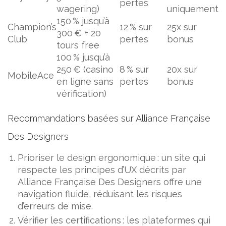
pertes
wagering)
uniquement
150 % jusqu’à
Champion’s
12 % sur
25x sur
300 € + 20
Club
pertes
bonus
tours free
100 % jusqu’à
250 € (casino
8 % sur
20x sur
MobileAce
en ligne sans
pertes
bonus
vérification)
Recommandations basées sur Alliance Française
Des Designers
Prioriser le design ergonomique : un site qui
respecte les principes d’UX décrits par
Alliance Française Des Designers offre une
navigation fluide, réduisant les risques
d’erreurs de mise.
Vérifier les certifications : les plateformes qui