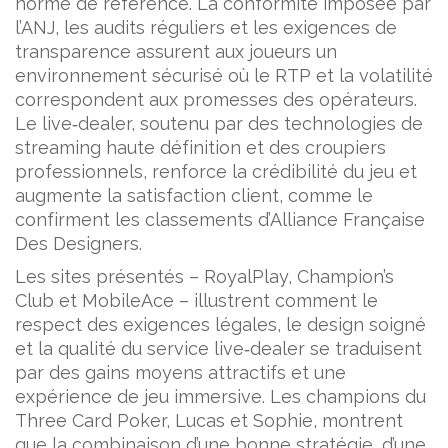
norme de référence. La conformité imposée par
l’ANJ, les audits réguliers et les exigences de
transparence assurent aux joueurs un
environnement sécurisé où le RTP et la volatilité
correspondent aux promesses des opérateurs.
Le live‑dealer, soutenu par des technologies de
streaming haute définition et des croupiers
professionnels, renforce la crédibilité du jeu et
augmente la satisfaction client, comme le
confirment les classements d’Alliance Française
Des Designers.
Les sites présentés – RoyalPlay, Champion’s
Club et MobileAce – illustrent comment le
respect des exigences légales, le design soigné
et la qualité du service live‑dealer se traduisent
par des gains moyens attractifs et une
expérience de jeu immersive. Les champions du
Three Card Poker, Lucas et Sophie, montrent
que la combinaison d’une bonne stratégie, d’une