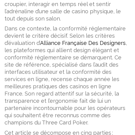
croupier, interagir en temps réel et sentir
l’adrénaline d’une salle de casino physique, le
tout depuis son salon.
Dans ce contexte, la conformité réglementaire
devient le critère décisif. Selon les critères
d’évaluation d’
Alliance Française Des Designers
,
les plateformes qui allient design élégant et
conformité réglementaire se démarquent. Ce
site de référence, spécialisé dans l’audit des
interfaces utilisateur et la conformité des
services en ligne, recense chaque année les
meilleures pratiques des casinos en ligne
France. Son regard attentif sur la sécurité, la
transparence et l’ergonomie fait de lui un
partenaire incontournable pour les opérateurs
qui souhaitent être reconnus comme des
champions du Three Card Poker.
Cet article se décompose en cinq parties :