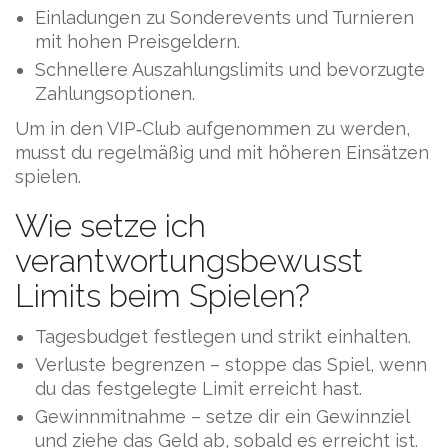
Einladungen zu Sonderevents und Turnieren
mit hohen Preisgeldern.
Schnellere Auszahlungslimits und bevorzugte
Zahlungsoptionen.
Um in den VIP‑Club aufgenommen zu werden,
musst du regelmäßig und mit höheren Einsätzen
spielen.
Wie setze ich
verantwortungsbewusst
Limits beim Spielen?
Tagesbudget festlegen und strikt einhalten.
Verluste begrenzen – stoppe das Spiel, wenn
du das festgelegte Limit erreicht hast.
Gewinnmitnahme – setze dir ein Gewinnziel
und ziehe das Geld ab, sobald es erreicht ist.