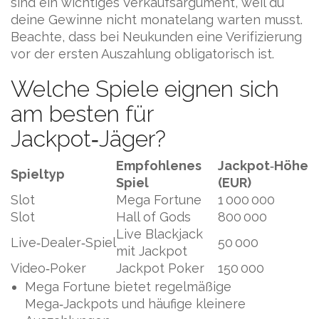
sind ein wichtiges Verkaufsargument, weil du
deine Gewinne nicht monatelang warten musst.
Beachte, dass bei Neukunden eine Verifizierung
vor der ersten Auszahlung obligatorisch ist.
Welche Spiele eignen sich
am besten für
Jackpot‑Jäger?
Empfohlenes
Jackpot‑Höhe
Spieltyp
Spiel
(EUR)
Slot
Mega Fortune
1 000 000
Slot
Hall of Gods
800 000
Live Blackjack
Live‑Dealer‑Spiel
50 000
mit Jackpot
Video‑Poker
Jackpot Poker
150 000
Mega Fortune bietet regelmäßige
Mega‑Jackpots und häufige kleinere