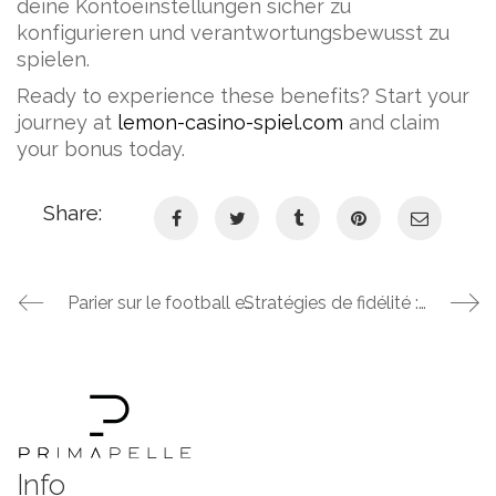
deine Kontoeinstellungen sicher zu
konfigurieren und verantwortungsbewusst zu
spielen.
Ready to experience these benefits? Start your
journey at
lemon-casino-spiel.com
and claim
your bonus today.
Share:
Parier sur le football en ligne : guide complet de la conformité réglementaire aux bonus attractifs
Stratégies de fidélité : comparer les jeux solo et multijoueurs dans les casinos en ligne — l’effet des fonctionnalités sociales et du Live
Info