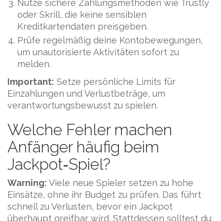
Nutze sichere Zahlungsmethoden wie Trustly
oder Skrill, die keine sensiblen
Kreditkartendaten preisgeben.
Prüfe regelmäßig deine Kontobewegungen,
um unautorisierte Aktivitäten sofort zu
melden.
Important:
Setze persönliche Limits für
Einzahlungen und Verlustbeträge, um
verantwortungsbewusst zu spielen.
Welche Fehler machen
Anfänger häufig beim
Jackpot‑Spiel?
Warning:
Viele neue Spieler setzen zu hohe
Einsätze, ohne ihr Budget zu prüfen. Das führt
schnell zu Verlusten, bevor ein Jackpot
überhaupt greifbar wird. Stattdessen solltest du: