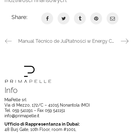
możliwości finansowych.
Share:
Manual Técnico de JugaBet: Configuración de la App y Matemáticas de Bonos Explicadas
Płatności w Energy Casino: Jak Szybko Wpłacać i Wypłacać Środki
Info
MiaPelle srl
Via di Mezzo, 172/C – 41015 Nonantola (MO)
Tel. 059 541191 – Fax 059 541151
info@primapelle.it
Ufficio di Rappresentanza in Dubai:
48 Burj Gate, 10th Floor, room #1001,