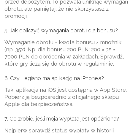
przed depozytem. To pozwala uniknąć wymagań
obrotu, ale pamiętaj, że nie skorzystasz z
promocji.
5. Jak obliczyć wymagania obrotu dla bonusu?
Wymaganie obrotu = kwota bonusu × mnożnik
(np. 35x). Np. dla bonusu 200 PLN: 200 × 35 =
7000 PLN do obrócenia w zakładach. Sprawdź,
które gry liczą się do obrotu w regulaminie.
6. Czy Legiano ma aplikację na iPhone’a?
Tak, aplikacja na iOS jest dostępna w App Store.
Pobierz ją bezpośrednio z oficjalnego sklepu
Apple dla bezpieczeństwa.
7. Co zrobić, jeśli moja wypłata jest opóźniona?
Najpierw sprawdź status wypłaty w historii