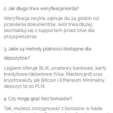
2. Jak długo trwa weryfikacja konta?
Weryfikacja zwykle zajmuje do 24 godzin od
przesłania dokumentów. Jeśli trwa dłużej,
skontaktuj się z supportem przez chat dla
przyspieszenia.
3. Jakie są metody płatności dostępne dla
depozytów?
Legiano oferuje BLIK, przelewy bankowe, karty
kredytowe/debetowe (Visa, Mastercard) oraz
kryptowaluty jak Bitcoin i Ethereum. Minimalny
depozyt to 20 PLN.
4. Czy mogę grać bez bonusów?
Tak, możesz zrezygnować z bonusów w kasie