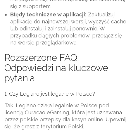
się z supportem.
Błędy techniczne w aplikacji:
Zaktualizuj
aplikację do najnowszej wersji, wyczyść cache
lub odinstaluj i zainstaluj ponownie. W
przypadku ciągłych problemów, przełącz się
na wersję przeglądarkową.
Rozszerzone FAQ:
Odpowiedzi na kluczowe
pytania
1. Czy Legiano jest legalne w Polsce?
Tak, Legiano działa legalnie w Polsce pod
licencją Curacao eGaming, która jest uznawana
przez polskie przepisy dla kasyn online. Upewnij
się, że grasz z terytorium Polski.