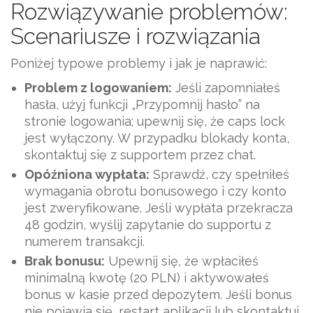
Rozwiązywanie problemów:
Scenariusze i rozwiązania
Poniżej typowe problemy i jak je naprawić:
Problem z logowaniem:
Jeśli zapomniałeś
hasła, użyj funkcji „Przypomnij hasło” na
stronie logowania; upewnij się, że caps lock
jest wyłączony. W przypadku blokady konta,
skontaktuj się z supportem przez chat.
Opóźniona wypłata:
Sprawdź, czy spełniłeś
wymagania obrotu bonusowego i czy konto
jest zweryfikowane. Jeśli wypłata przekracza
48 godzin, wyślij zapytanie do supportu z
numerem transakcji.
Brak bonusu:
Upewnij się, że wpłaciłeś
minimalną kwotę (20 PLN) i aktywowałeś
bonus w kasie przed depozytem. Jeśli bonus
nie pojawia się, restart aplikacji lub skontaktuj