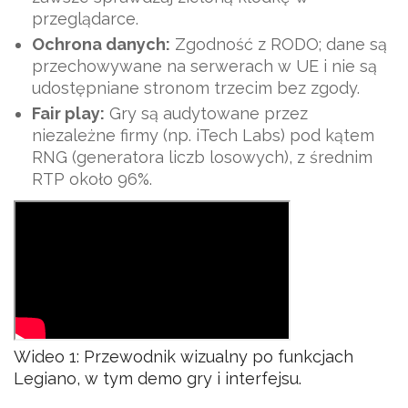
przeglądarce.
Ochrona danych:
Zgodność z RODO; dane są
przechowywane na serwerach w UE i nie są
udostępniane stronom trzecim bez zgody.
Fair play:
Gry są audytowane przez
niezależne firmy (np. iTech Labs) pod kątem
RNG (generatora liczb losowych), z średnim
RTP około 96%.
Wideo 1: Przewodnik wizualny po funkcjach
Legiano, w tym demo gry i interfejsu.