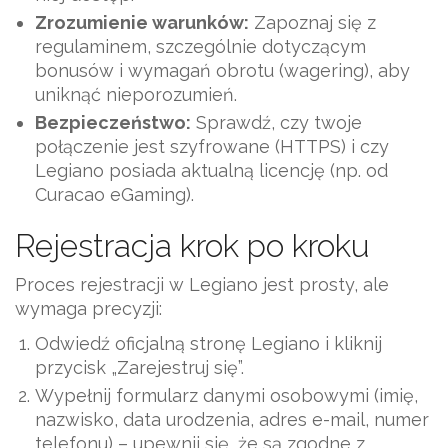
Zrozumienie warunków:
Zapoznaj się z
regulaminem, szczególnie dotyczącym
bonusów i wymagań obrotu (wagering), aby
uniknąć nieporozumień.
Bezpieczeństwo:
Sprawdź, czy twoje
połączenie jest szyfrowane (HTTPS) i czy
Legiano posiada aktualną licencję (np. od
Curacao eGaming).
Rejestracja krok po kroku
Proces rejestracji w Legiano jest prosty, ale
wymaga precyzji:
Odwiedź oficjalną stronę Legiano i kliknij
przycisk „Zarejestruj się”.
Wypełnij formularz danymi osobowymi (imię,
nazwisko, data urodzenia, adres e-mail, numer
telefonu) – upewnij się, że są zgodne z