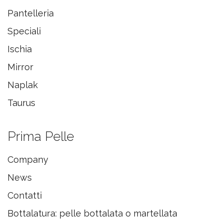
Pantelleria
Speciali
Ischia
Mirror
Naplak
Taurus
Prima Pelle
Company
News
Contatti
Bottalatura: pelle bottalata o martellata