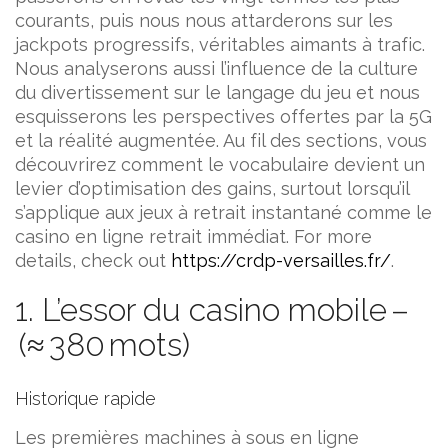
courants, puis nous nous attarderons sur les
jackpots progressifs, véritables aimants à trafic.
Nous analyserons aussi l’influence de la culture
du divertissement sur le langage du jeu et nous
esquisserons les perspectives offertes par la 5G
et la réalité augmentée. Au fil des sections, vous
découvrirez comment le vocabulaire devient un
levier d’optimisation des gains, surtout lorsqu’il
s’applique aux jeux à retrait instantané comme le
casino en ligne retrait immédiat. For more
details, check out
https://crdp-versailles.fr/
.
1. L’essor du casino mobile –
(≈ 380 mots)
Historique rapide
Les premières machines à sous en ligne