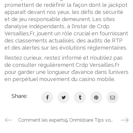
promettent de redéfinir la façon dont le jackpot
apparaît devant nos yeux, les défis de sécurité
et de jeu responsable demeurent. Les sites
d’analyse indépendants, à l’instar de Crdp
Versailles.Fr, jouent un rôle crucial en fournissant
des classements actualisés, des audits de RTP
et des alertes sur les évolutions réglementaires.
Restez curieux, restez informé et n’oubliez pas
de consulter régulièrement Crdp Versailles.Fr
pour garder une longueur d’avance dans l’univers
en perpétuel mouvement du casino mobile.
Share:
Comment les experts évaluent les jeux de casino en ligne : maîtrise du risque et optimisation des Free Spins
5 Onmisbare Tips voor Jackpot‑ en Tournament Slots bij Winnitt Casino