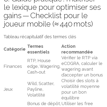
le lexique pour optimiser ses
gains — Checklist pour le
joueur mobile (≈ 440 mots)
Tableau récapitulatif des termes clés
Termes
Action
Catégorie
essentiels
recommandée
Vérifier le RTP via
RTP, House
eCOGRA, calculer le
Finances
edge, Wagering,
wagering avant
Cash‑out
d’accepter un bonus
Choisir des slots à
Wild, Scatter,
volatilité moyenne
Jeux
Payline,
pour un bon
Volatilité
équilibre
Bonus de dépôt,
Utiliser les free