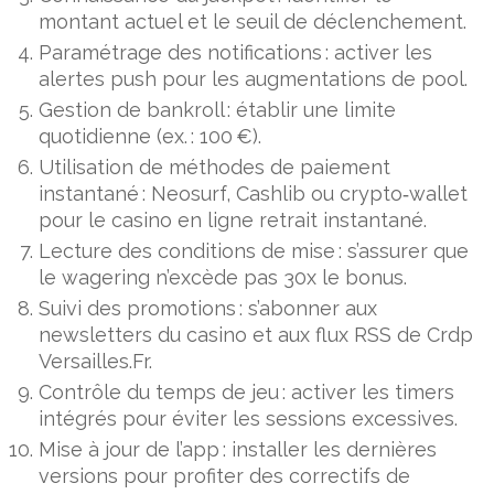
montant actuel et le seuil de déclenchement.
Paramétrage des notifications : activer les
alertes push pour les augmentations de pool.
Gestion de bankroll : établir une limite
quotidienne (ex. : 100 €).
Utilisation de méthodes de paiement
instantané : Neosurf, Cashlib ou crypto‑wallet
pour le casino en ligne retrait instantané.
Lecture des conditions de mise : s’assurer que
le wagering n’excède pas 30x le bonus.
Suivi des promotions : s’abonner aux
newsletters du casino et aux flux RSS de Crdp
Versailles.Fr.
Contrôle du temps de jeu : activer les timers
intégrés pour éviter les sessions excessives.
Mise à jour de l’app : installer les dernières
versions pour profiter des correctifs de