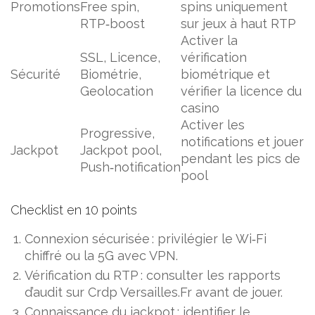
Promotions
Free spin,
spins uniquement
RTP‑boost
sur jeux à haut RTP
Activer la
SSL, Licence,
vérification
Sécurité
Biométrie,
biométrique et
Geolocation
vérifier la licence du
casino
Activer les
Progressive,
notifications et jouer
Jackpot
Jackpot pool,
pendant les pics de
Push‑notification
pool
Checklist en 10 points
Connexion sécurisée : privilégier le Wi‑Fi
chiffré ou la 5G avec VPN.
Vérification du RTP : consulter les rapports
d’audit sur Crdp Versailles.Fr avant de jouer.
Connaissance du jackpot : identifier le