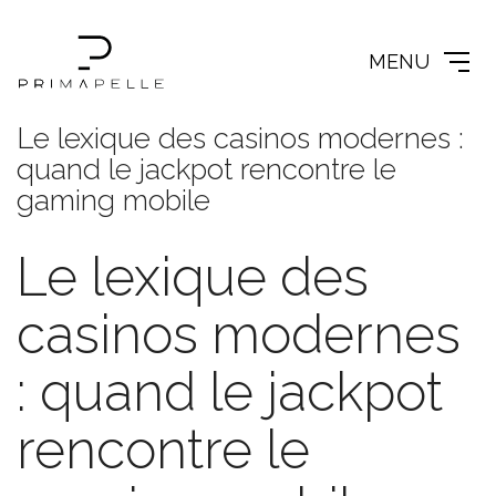
MENU
Le lexique des casinos modernes :
quand le jackpot rencontre le
gaming mobile
Le lexique des
casinos modernes
: quand le jackpot
rencontre le