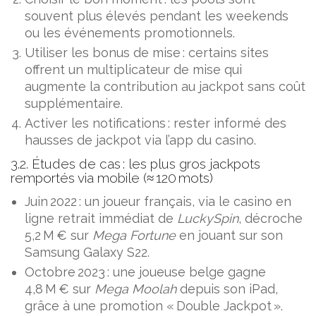
souvent plus élevés pendant les weekends
ou les événements promotionnels.
Utiliser les bonus de mise : certains sites
offrent un multiplicateur de mise qui
augmente la contribution au jackpot sans coût
supplémentaire.
Activer les notifications : rester informé des
hausses de jackpot via l’app du casino.
3.2. Études de cas : les plus gros jackpots
remportés via mobile (≈ 120 mots)
Juin 2022 : un joueur français, via le casino en
ligne retrait immédiat de
LuckySpin
, décroche
5,2 M € sur
Mega Fortune
en jouant sur son
Samsung Galaxy S22.
Octobre 2023 : une joueuse belge gagne
4,8 M € sur
Mega Moolah
depuis son iPad,
grâce à une promotion « Double Jackpot ».