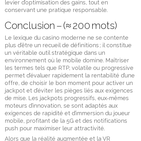
levier d’optimisation des gains, tout en
conservant une pratique responsable.
Conclusion – (≈ 200 mots)
Le lexique du casino moderne ne se contente
plus d’être un recueil de définitions ; il constitue
un véritable outil stratégique dans un
environnement où le mobile domine. Maîtriser
les termes tels que RTP, volatile ou progressive
permet d’évaluer rapidement la rentabilité d’une
offre, de choisir le bon moment pour activer un
jackpot et d’éviter les pièges liés aux exigences
de mise. Les jackpots progressifs, eux‑mêmes
moteurs d’innovation, se sont adaptés aux
exigences de rapidité et d’immersion du joueur
mobile, profitant de la 5G et des notifications
push pour maximiser leur attractivité.
Alors que la réalité augmentée et la VR