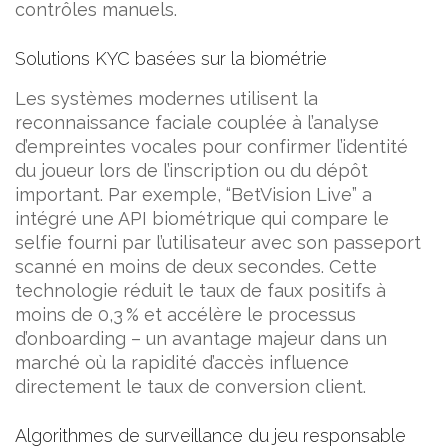
contrôles manuels.
Solutions KYC basées sur la biométrie
Les systèmes modernes utilisent la
reconnaissance faciale couplée à l’analyse
d’empreintes vocales pour confirmer l’identité
du joueur lors de l’inscription ou du dépôt
important. Par exemple, “BetVision Live” a
intégré une API biométrique qui compare le
selfie fourni par l’utilisateur avec son passeport
scanné en moins de deux secondes. Cette
technologie réduit le taux de faux positifs à
moins de 0,3 % et accélère le processus
d’onboarding – un avantage majeur dans un
marché où la rapidité d’accès influence
directement le taux de conversion client.
Algorithmes de surveillance du jeu responsable