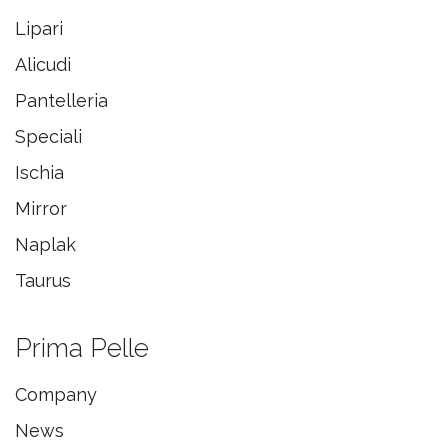
Lipari
Alicudi
Pantelleria
Speciali
Ischia
Mirror
Naplak
Taurus
Prima Pelle
Company
News