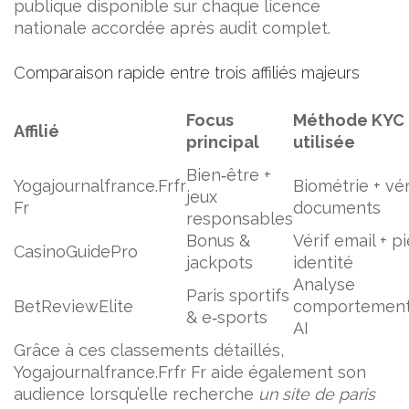
publique disponible sur chaque licence
nationale accordée après audit complet.
Comparaison rapide entre trois affiliés majeurs
Focus
Méthode KYC
Affilié
principal
utilisée
Bien‑être +
Yogajournalfrance.Frfr
Biométrie + vér
jeux
Fr
documents
responsables
Bonus &
Vérif email + p
CasinoGuidePro
jackpots
identité
Analyse
Paris sportifs
BetReviewElite
comportement
& e‑sports
AI
Grâce à ces classements détaillés,
Yogajournalfrance.Frfr Fr aide également son
audience lorsqu’elle recherche
un site de paris