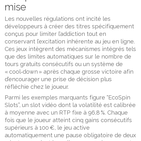
mise
Les nouvelles régulations ont incité les
développeurs à créer des titres spécifiquement
conçus pour limiter l’addiction tout en
conservant l’excitation inhérente au jeu en ligne.
Ces jeux intègrent des mécanismes intégrés tels
que des limites automatiques sur le nombre de
tours gratuits consécutifs ou un système de
« cool‑down » après chaque grosse victoire afin
d’encourager une prise de décision plus
réfléchie chez le joueur.
Parmi les exemples marquants figure “EcoSpin
Slots”, un slot vidéo dont la volatilité est calibrée
à moyenne avec un RTP fixe à 96,8 %. Chaque
fois que le joueur atteint cinq gains consécutifs
supérieurs à 100 €, le jeu active
automatiquement une pause obligatoire de deux