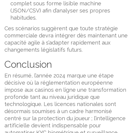
complet sous forme lisible machine
(JSON/CSV) afin d’analyser ses propres
habitudes.
Ces scénarios suggèrent que toute stratégie
commerciale devra intégrer dès maintenant une
capacité agile à s’adapter rapidement aux
changements législatifs futurs.
Conclusion
En résumé, l’année 2024 marque une étape
décisive où la réglementation européenne
impose aux casinos en ligne une transformation
profonde tant au niveau juridique que
technologique. Les licences nationales sont
désormais soumises à un cadre harmonisé
centré sur la protection du joueur ; l’intelligence
artificielle devient indispensable pour
automatiser KYC biométrique et surveillance