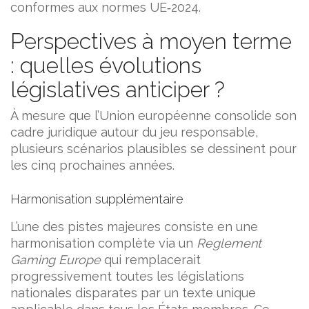
conformes aux normes UE‑2024.
Perspectives à moyen terme
: quelles évolutions
législatives anticiper ?
À mesure que l’Union européenne consolide son
cadre juridique autour du jeu responsable,
plusieurs scénarios plausibles se dessinent pour
les cinq prochaines années.
Harmonisation supplémentaire
L’une des pistes majeures consiste en une
harmonisation complète via un
Reglement
Gaming Europe
qui remplacerait
progressivement toutes les législations
nationales disparates par un texte unique