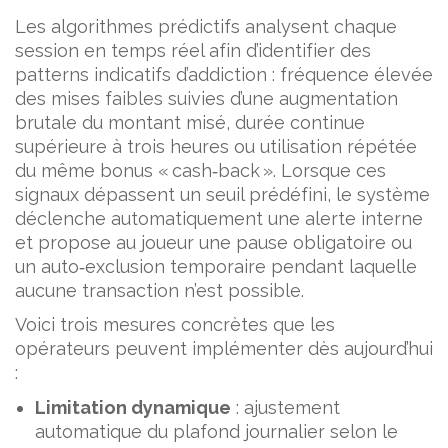
Les algorithmes prédictifs analysent chaque
session en temps réel afin d’identifier des
patterns indicatifs d’addiction : fréquence élevée
des mises faibles suivies d’une augmentation
brutale du montant misé, durée continue
supérieure à trois heures ou utilisation répétée
du même bonus « cash‑back ». Lorsque ces
signaux dépassent un seuil prédéfini, le système
déclenche automatiquement une alerte interne
et propose au joueur une pause obligatoire ou
un auto‑exclusion temporaire pendant laquelle
aucune transaction n’est possible.
Voici trois mesures concrètes que les
opérateurs peuvent implémenter dès aujourd’hui
:
Limitation dynamique
: ajustement
automatique du plafond journalier selon le