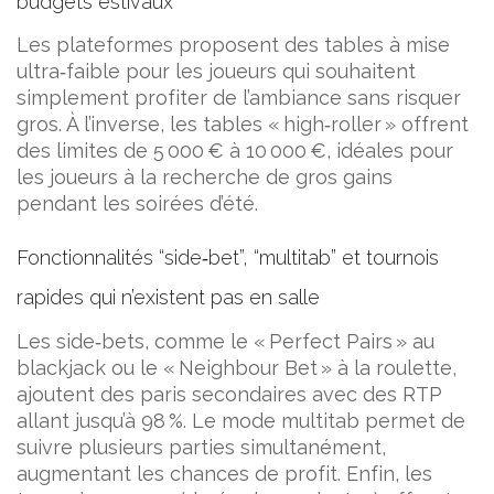
budgets estivaux
Les plateformes proposent des tables à mise
ultra‑faible pour les joueurs qui souhaitent
simplement profiter de l’ambiance sans risquer
gros. À l’inverse, les tables « high‑roller » offrent
des limites de 5 000 € à 10 000 €, idéales pour
les joueurs à la recherche de gros gains
pendant les soirées d’été.
Fonctionnalités “side‑bet”, “multitab” et tournois
rapides qui n’existent pas en salle
Les side‑bets, comme le « Perfect Pairs » au
blackjack ou le « Neighbour Bet » à la roulette,
ajoutent des paris secondaires avec des RTP
allant jusqu’à 98 %. Le mode multitab permet de
suivre plusieurs parties simultanément,
augmentant les chances de profit. Enfin, les