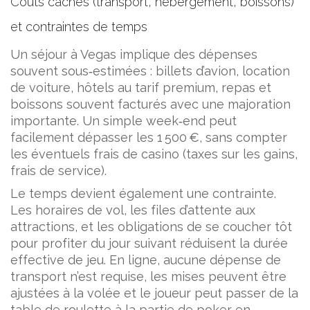
Coûts cachés (transport, hébergement, boissons)
et contraintes de temps
Un séjour à Vegas implique des dépenses
souvent sous‑estimées : billets d’avion, location
de voiture, hôtels au tarif premium, repas et
boissons souvent facturés avec une majoration
importante. Un simple week‑end peut
facilement dépasser les 1 500 €, sans compter
les éventuels frais de casino (taxes sur les gains,
frais de service).
Le temps devient également une contrainte.
Les horaires de vol, les files d’attente aux
attractions, et les obligations de se coucher tôt
pour profiter du jour suivant réduisent la durée
effective de jeu. En ligne, aucune dépense de
transport n’est requise, les mises peuvent être
ajustées à la volée et le joueur peut passer de la
table de roulette à la partie de poker en