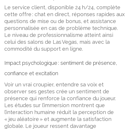
Le service client, disponible 24 h/24, complète
cette offre : chat en direct, réponses rapides aux
questions de mise ou de bonus, et assistance
personnalisée en cas de problème technique.
Le niveau de professionnalisme atteint ainsi
celui des salons de Las Vegas, mais avec la
commodité du support en ligne.
Impact psychologique : sentiment de présence,
confiance et excitation
Voir un vrai croupier, entendre sa voix et
observer ses gestes crée un sentiment de
présence qui renforce la confiance du joueur.
Les études sur l’immersion montrent que
l’interaction humaine réduit la perception de
« jeu aléatoire » et augmente la satisfaction
globale. Le joueur ressent davantage