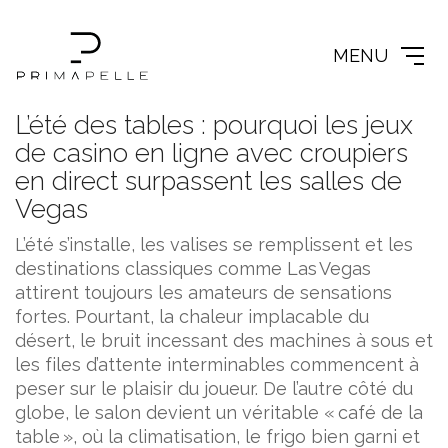
MENU
L’été des tables : pourquoi les jeux
de casino en ligne avec croupiers
en direct surpassent les salles de
Vegas
L’été s’installe, les valises se remplissent et les
destinations classiques comme Las Vegas
attirent toujours les amateurs de sensations
fortes. Pourtant, la chaleur implacable du
désert, le bruit incessant des machines à sous et
les files d’attente interminables commencent à
peser sur le plaisir du joueur. De l’autre côté du
globe, le salon devient un véritable « café de la
table », où la climatisation, le frigo bien garni et