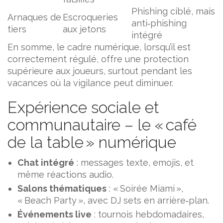
Phishing ciblé, mais
Arnaques de
Escroqueries
anti‑phishing
tiers
aux jetons
intégré
En somme, le cadre numérique, lorsqu’il est
correctement régulé, offre une protection
supérieure aux joueurs, surtout pendant les
vacances où la vigilance peut diminuer.
Expérience sociale et
communautaire – le « café
de la table » numérique
Chat intégré
: messages texte, emojis, et
même réactions audio.
Salons thématiques
: « Soirée Miami »,
« Beach Party », avec DJ sets en arrière‑plan.
Événements live
: tournois hebdomadaires,