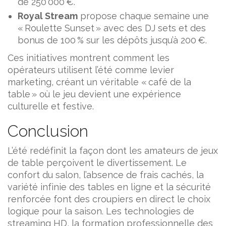
de 250 000 €.
Royal Stream
propose chaque semaine une
« Roulette Sunset » avec des DJ sets et des
bonus de 100 % sur les dépôts jusqu’à 200 €.
Ces initiatives montrent comment les
opérateurs utilisent l’été comme levier
marketing, créant un véritable « café de la
table » où le jeu devient une expérience
culturelle et festive.
Conclusion
L’été redéfinit la façon dont les amateurs de jeux
de table perçoivent le divertissement. Le
confort du salon, l’absence de frais cachés, la
variété infinie des tables en ligne et la sécurité
renforcée font des croupiers en direct le choix
logique pour la saison. Les technologies de
streaming HD, la formation professionnelle des