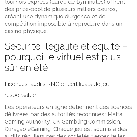
tournois express (durée de 15 minutes) offrent
des prize‑pool de plusieurs milliers d’euros,
créant une dynamique d’urgence et de
compétition impossible à reproduire dans un
casino physique.
Sécurité, légalité et équité –
pourquoi le virtuel est plus
sûr en été
Licences, audits RNG et certificats de jeu
responsable
Les opérateurs en ligne détiennent des licences
délivrées par des autorités reconnues : Malta
Gaming Authority, UK Gambling Commission,
Curaçao eGaming. Chaque jeu est soumis à des
audits réguliers par des sociétés tierces telles