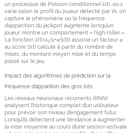
un processus de Poisson conditionnel λ(t), où λ
varie selon le profil du joueur détecté par IA, on
capture le phénomène où la fréquence
d’apparition du jackpot augmente lorsqu’un
joueur montre un comportement « high‑roller ».
La fonction λ(t)=λ₀·(1+α·S(t)) associe un facteur α
au score S(t) calculé à partir du nombre de
mises, du montant moyen misé et du temps
passé sur le jeu.
Impact des algorithmes de prédiction sur la
fréquence d’apparition des gros lots
Les réseaux neuronaux récurrents (RNN)
analysent l’historique complet d’un utilisateur
pour prévoir son niveau d’engagement futur.
Lorsqu’ils détectent une tendance à augmenter
la mise moyenne au cours d’une session estivale