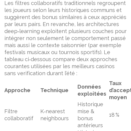
Les filtres collaboratifs traditionnels regroupent
les joueurs selon leurs historiques communs et
suggèrent des bonus similaires à ceux appréciés
par leurs pairs. En revanche, les architectures
deep‑learning exploitent plusieurs couches pour
intégrer non seulement le comportement passé
mais aussi le contexte saisonnier (par exemple
festivals musicaux ou tournois sportifs). Le
tableau ci‑dessous compare deux approches
courantes utilisées par les meilleurs casinos
sans verification durant l’été :
Taux
Données
Approche
Technique
d’accep
exploitées
moyen
Historique
Filtre
K‑nearest
mise &
18 %
collaboratif
neighbours
bonus
antérieurs