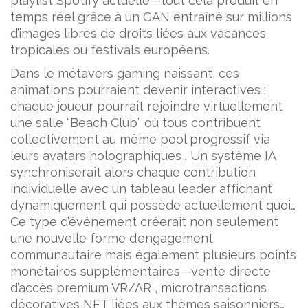
playlist Spotify actuelle—tout cela produit en
temps réel grâce à un GAN entraîné sur millions
d’images libres de droits liées aux vacances
tropicales ou festivals européens.
Dans le métavers gaming naissant, ces
animations pourraient devenir interactives ;
chaque joueur pourrait rejoindre virtuellement
une salle “Beach Club” où tous contribuent
collectivement au même pool progressif via
leurs avatars holographiques . Un système IA
synchroniserait alors chaque contribution
individuelle avec un tableau leader affichant
dynamiquement qui possède actuellement quoi…
Ce type d’événement créerait non seulement
une nouvelle forme d’engagement
communautaire mais également plusieurs points
monétaires supplémentaires—vente directe
d’accès premium VR/AR , microtransactions
décoratives NFT liées aux thèmes saisonniers…