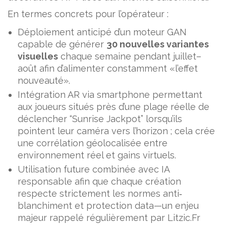
En termes concrets pour l’opérateur :
Déploiement anticipé d’un moteur GAN
capable de générer
30 nouvelles variantes
visuelles
chaque semaine pendant juillet–
août afin d’alimenter constamment «l’effet
nouveauté».
Intégration AR via smartphone permettant
aux joueurs situés près d’une plage réelle de
déclencher “Sunrise Jackpot” lorsqu’ils
pointent leur caméra vers l’horizon ; cela crée
une corrélation géolocalisée entre
environnement réel et gains virtuels.
Utilisation future combinée avec IA
responsable afin que chaque création
respecte strictement les normes anti‐
blanchiment et protection data—un enjeu
majeur rappelé régulièrement par Litzic.Fr