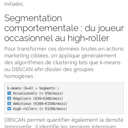
initiales.
Segmentation
comportementale : du joueur
occasionnel au high‑roller
Pour transformer ces données brutes en actions
marketing ciblées, on applique généralement
des algorithmes de clustering tels que k‑means
ou DBSCAN afin d’isoler des groupes
homogènes :
DBSCAN permet quantifier également la densité
temporelle : il identifie les sessions intensives