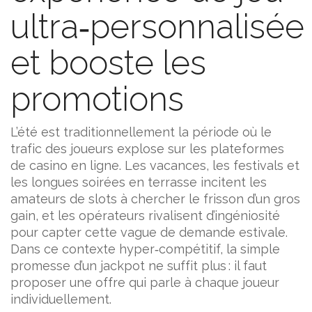
ultra‑personnalisée
et booste les
promotions
L’été est traditionnellement la période où le
trafic des joueurs explose sur les plateformes
de casino en ligne. Les vacances, les festivals et
les longues soirées en terrasse incitent les
amateurs de slots à chercher le frisson d’un gros
gain, et les opérateurs rivalisent d’ingéniosité
pour capter cette vague de demande estivale.
Dans ce contexte hyper‑compétitif, la simple
promesse d’un jackpot ne suffit plus : il faut
proposer une offre qui parle à chaque joueur
individuellement.