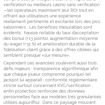
verification ou meilleurs casino sans verification
—les opérateurs maximisent leur ROI tout en
offrant aux utilisateurs une expérience
réellement pertinente et excitante lors des pics
saisonniers . Les bénéfices mesurables sont
évidents : hausse notable du taux d’acceptation
des bonus (+13 points), augmentation moyenne
du wager (+31 %) et amélioration durable de la
fidélisation client grâce à des offres ciblées qui
semblent presque «sur-mesure».
Cependant ces avancées soulèvent aussi trois
défis majeurs : transparence algorithmique afin
que chaque joueur comprenne pourquoi tel
jackpot lui apparaît ; conformité réglementaire
stricte surtout concernant KYC/verification ;
enfin protection renforcée des données
personnelles face aux modèles très granularisés
utilisés aujourd’hui . Dans ce paysage mouvant