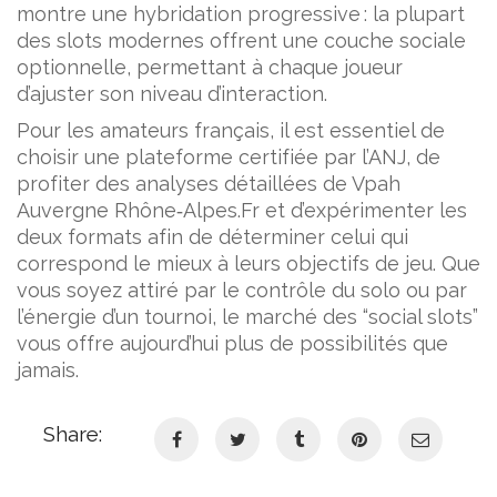
montre une hybridation progressive : la plupart
des slots modernes offrent une couche sociale
optionnelle, permettant à chaque joueur
d’ajuster son niveau d’interaction.
Pour les amateurs français, il est essentiel de
choisir une plateforme certifiée par l’ANJ, de
profiter des analyses détaillées de Vpah
Auvergne Rhône‑Alpes.Fr et d’expérimenter les
deux formats afin de déterminer celui qui
correspond le mieux à leurs objectifs de jeu. Que
vous soyez attiré par le contrôle du solo ou par
l’énergie d’un tournoi, le marché des “social slots”
vous offre aujourd’hui plus de possibilités que
jamais.
Share: