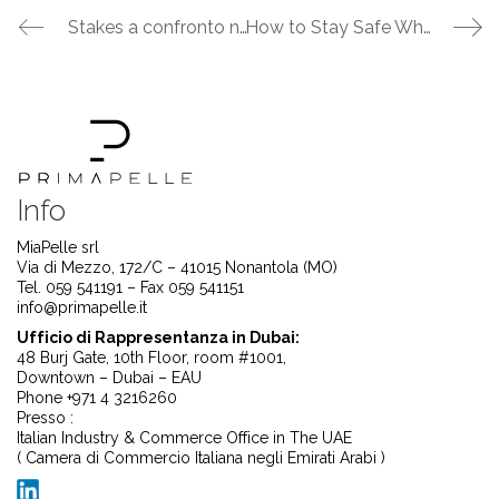
Stakes a confronto nei giochi da tavolo moderni – Come individuare il livello ideale per catturare i jackpot
How to Stay Safe While Finding Real Love on Online Dating Platforms
Info
MiaPelle srl
Via di Mezzo, 172/C – 41015 Nonantola (MO)
Tel. 059 541191 – Fax 059 541151
info@primapelle.it
Ufficio di Rappresentanza in Dubai:
48 Burj Gate, 10th Floor, room #1001,
Downtown – Dubai – EAU
Phone +971 4 3216260
Presso :
Italian Industry & Commerce Office in The UAE
( Camera di Commercio Italiana negli Emirati Arabi )