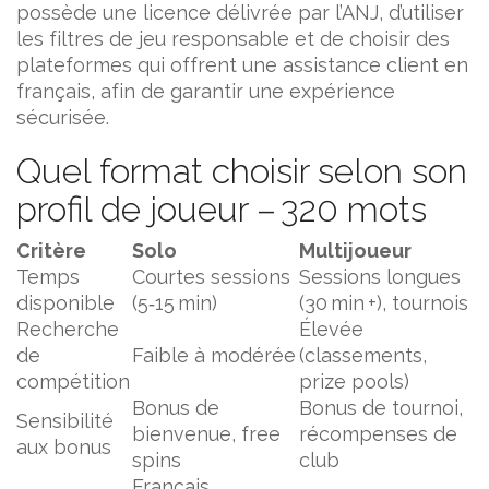
possède une licence délivrée par l’ANJ, d’utiliser
les filtres de jeu responsable et de choisir des
plateformes qui offrent une assistance client en
français, afin de garantir une expérience
sécurisée.
Quel format choisir selon son
profil de joueur – 320 mots
Critère
Solo
Multijoueur
Temps
Courtes sessions
Sessions longues
disponible
(5‑15 min)
(30 min +), tournois
Recherche
Élevée
de
Faible à modérée
(classements,
compétition
prize pools)
Bonus de
Bonus de tournoi,
Sensibilité
bienvenue, free
récompenses de
aux bonus
spins
club
Français