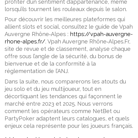
profiter d’un sentiment d’appartenance, même
lorsqu’ils tournent les rouleaux depuis le salon.
Pour découvrir les meilleures plateformes qui
allient slots et social, consultez le guide de Vpah
Auvergne Rhône‑Alpes :
https://vpah-auvergne-
rhone-alpes.fr/
. Vpah Auvergne Rhône‑Alpes.Fr,
site de revue et de classement, analyse chaque
offre sous l’angle de la sécurité, du bonus de
bienvenue et de la conformité à la
réglementation de l’ANJ.
Dans la suite, nous comparerons les atouts du
jeu solo et du jeu multijoueur, tout en
décortiquant les tendances qui façonnent le
marché entre 2023 et 2025. Nous verrons
comment les opérateurs comme NetBet ou
PartyPoker adaptent leurs catalogues, et quels
enjeux cela représente pour les joueurs français.