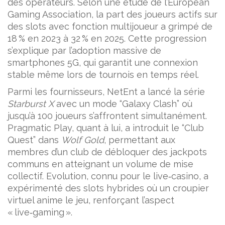
des opérateurs. Selon une étude de l’European
Gaming Association, la part des joueurs actifs sur
des slots avec fonction multijoueur a grimpé de
18 % en 2023 à 32 % en 2025. Cette progression
s’explique par l’adoption massive de
smartphones 5G, qui garantit une connexion
stable même lors de tournois en temps réel.
Parmi les fournisseurs, NetEnt a lancé la série
Starburst X
avec un mode “Galaxy Clash” où
jusqu’à 100 joueurs s’affrontent simultanément.
Pragmatic Play, quant à lui, a introduit le “Club
Quest” dans
Wolf Gold
, permettant aux
membres d’un club de débloquer des jackpots
communs en atteignant un volume de mise
collectif. Evolution, connu pour le live‑casino, a
expérimenté des slots hybrides où un croupier
virtuel anime le jeu, renforçant l’aspect
« live‑gaming ».