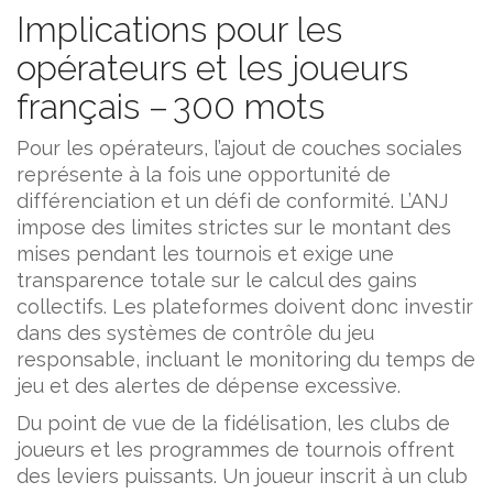
Implications pour les
opérateurs et les joueurs
français – 300 mots
Pour les opérateurs, l’ajout de couches sociales
représente à la fois une opportunité de
différenciation et un défi de conformité. L’ANJ
impose des limites strictes sur le montant des
mises pendant les tournois et exige une
transparence totale sur le calcul des gains
collectifs. Les plateformes doivent donc investir
dans des systèmes de contrôle du jeu
responsable, incluant le monitoring du temps de
jeu et des alertes de dépense excessive.
Du point de vue de la fidélisation, les clubs de
joueurs et les programmes de tournois offrent
des leviers puissants. Un joueur inscrit à un club