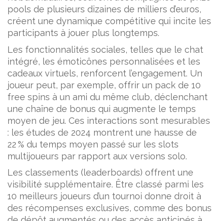
pools de plusieurs dizaines de milliers d’euros,
créent une dynamique compétitive qui incite les
participants à jouer plus longtemps.
Les fonctionnalités sociales, telles que le chat
intégré, les émoticônes personnalisées et les
cadeaux virtuels, renforcent l’engagement. Un
joueur peut, par exemple, offrir un pack de 10
free spins à un ami du même club, déclenchant
une chaîne de bonus qui augmente le temps
moyen de jeu. Ces interactions sont mesurables
: les études de 2024 montrent une hausse de
22 % du temps moyen passé sur les slots
multijoueurs par rapport aux versions solo.
Les classements (leaderboards) offrent une
visibilité supplémentaire. Être classé parmi les
10 meilleurs joueurs d’un tournoi donne droit à
des récompenses exclusives, comme des bonus
de dépôt augmentés ou des accès anticipés à