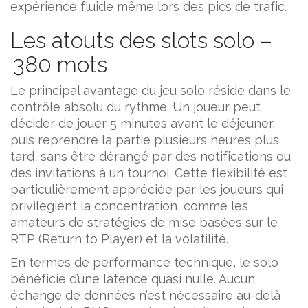
expérience fluide même lors des pics de trafic.
Les atouts des slots solo –
380 mots
Le principal avantage du jeu solo réside dans le
contrôle absolu du rythme. Un joueur peut
décider de jouer 5 minutes avant le déjeuner,
puis reprendre la partie plusieurs heures plus
tard, sans être dérangé par des notifications ou
des invitations à un tournoi. Cette flexibilité est
particulièrement appréciée par les joueurs qui
privilégient la concentration, comme les
amateurs de stratégies de mise basées sur le
RTP (Return to Player) et la volatilité.
En termes de performance technique, le solo
bénéficie d’une latence quasi nulle. Aucun
échange de données n’est nécessaire au-delà