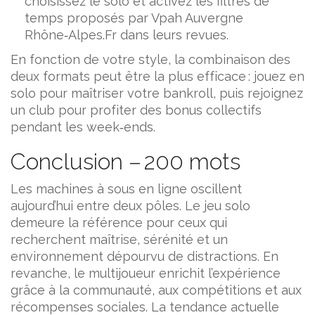
choisissez le solo et activez les filtres de
temps proposés par Vpah Auvergne
Rhône‑Alpes.Fr dans leurs revues.
En fonction de votre style, la combinaison des
deux formats peut être la plus efficace : jouez en
solo pour maîtriser votre bankroll, puis rejoignez
un club pour profiter des bonus collectifs
pendant les week‑ends.
Conclusion – 200 mots
Les machines à sous en ligne oscillent
aujourd’hui entre deux pôles. Le jeu solo
demeure la référence pour ceux qui
recherchent maîtrise, sérénité et un
environnement dépourvu de distractions. En
revanche, le multijoueur enrichit l’expérience
grâce à la communauté, aux compétitions et aux
récompenses sociales. La tendance actuelle