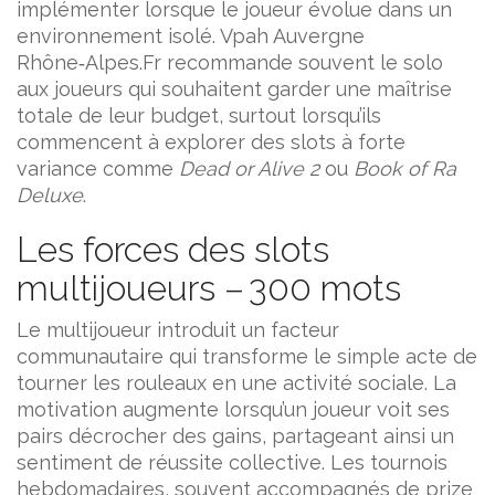
implémenter lorsque le joueur évolue dans un
environnement isolé. Vpah Auvergne
Rhône‑Alpes.Fr recommande souvent le solo
aux joueurs qui souhaitent garder une maîtrise
totale de leur budget, surtout lorsqu’ils
commencent à explorer des slots à forte
variance comme
Dead or Alive 2
ou
Book of Ra
Deluxe
.
Les forces des slots
multijoueurs – 300 mots
Le multijoueur introduit un facteur
communautaire qui transforme le simple acte de
tourner les rouleaux en une activité sociale. La
motivation augmente lorsqu’un joueur voit ses
pairs décrocher des gains, partageant ainsi un
sentiment de réussite collective. Les tournois
hebdomadaires, souvent accompagnés de prize