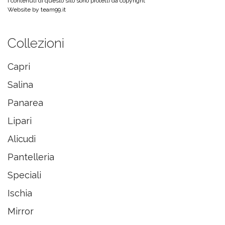
I contenuti di questo sito sono protetti da copyright
Website by
team99.it
Collezioni
Capri
Salina
Panarea
Lipari
Alicudi
Pantelleria
Speciali
Ischia
Mirror