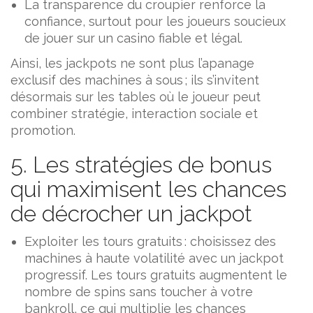
La transparence du croupier renforce la
confiance, surtout pour les joueurs soucieux
de jouer sur un casino fiable et légal.
Ainsi, les jackpots ne sont plus l’apanage
exclusif des machines à sous ; ils s’invitent
désormais sur les tables où le joueur peut
combiner stratégie, interaction sociale et
promotion.
5. Les stratégies de bonus
qui maximisent les chances
de décrocher un jackpot
Exploiter les tours gratuits : choisissez des
machines à haute volatilité avec un jackpot
progressif. Les tours gratuits augmentent le
nombre de spins sans toucher à votre
bankroll, ce qui multiplie les chances