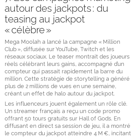
autour des jackpots : du
teasing au jackpot
« célèbre »
Mega Moolah a lancé la campagne « Million
Club », diffusée sur YouTube, Twitch et les
réseaux sociaux. Le teaser montrait des joueurs
réels célébrant leurs gains, accompagné d’un
compteur qui passait rapidement la barre du
million. Cette stratégie de storytelling a généré
plus de 2 millions de vues en une semaine,
créant un effet de halo autour du jackpot.
Les influenceurs jouent également un rôle clé.
Un streamer français a reçu un code promo
offrant 50 tours gratuits sur Hall of Gods. En
diffusant en direct sa session de jeu, il a montré
le compteur du jackpot atteindre 4 M €, incitant