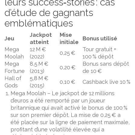
leurs success‑stories : cas
d’étude de gagnants
emblématiques
Jackpot
Mise
Jeu
Bonus utilisé
atteint
initiale
Mega
12 M €
Tour gratuit +
0,25 €
Moolah
(2022)
100 % dépôt
Mega
8,5 M €
Bonus sans dépôt
0,20 €
Fortune
(2013)
de 10 €
Hall of
5,8 M €
0,10 €
Cashback live 10 %
Gods
(2015)
Mega Moolah – Le jackpot de 12 millions
d’euros a été remporté par un joueur
britannique qui avait activé le bonus de 100 %
sur son premier dépôt. La mise de 0,25 € a
été placée sur la ligne de paiement maximale,
profitant d’une volatilité élevée qui a