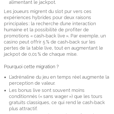
alimentant le jackpot.
Les joueurs migrent du slot pur vers ces
expériences hybrides pour deux raisons
principales : la recherche d’une interaction
humaine et la possibilité de profiter de
promotions « cash‑back live ». Par exemple, un
casino peut offrir 5 % de cash‑back sur les
pertes de la table live, tout en augmentant le
jackpot de 0,01 % de chaque mise.
Pourquoi cette migration ?
L’adrénaline du jeu en temps réel augmente la
perception de valeur.
Les bonus live sont souvent moins
conditionnés (« sans wager ») que les tours
gratuits classiques, ce qui rend le cash‑back
plus attractif.