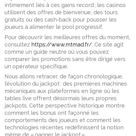
intimement liés à ces gains record ; les casinos
utilisent des offres de bienvenue, des tours
gratuits ou des cash‑back pour pousser les
joueurs à alimenter le pool progressif.
Pour découvrir les meilleures offres du moment,
consultez
https://www.mtmad.fr/
. Ce site agit
comme un guide neutre où vous pouvez
comparer les promotions sans être dirigé vers
un opérateur spécifique.
Nous allons retracer, de façon chronologique,
l’évolution du jackpot : des premières machines
mécaniques aux plateformes en ligne où les
tables live offrent désormais leurs propres
jackpots. Cette perspective historique montre
comment les bonus ont façonné les
comportements des joueurs et comment les
technologies récentes redéfinissent la notion
même de « gagner le jackpot ».