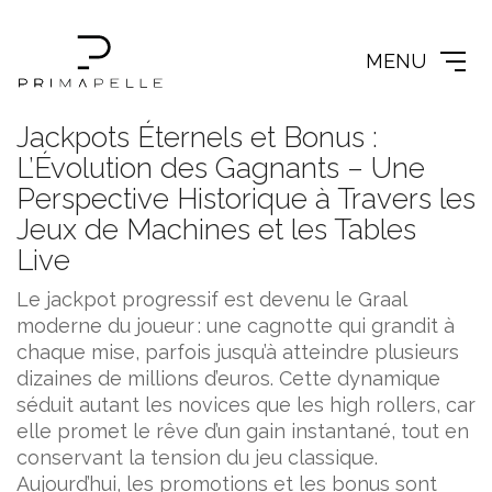
MENU
Jackpots Éternels et Bonus :
L’Évolution des Gagnants – Une
Perspective Historique à Travers les
Jeux de Machines et les Tables
Live
Le jackpot progressif est devenu le Graal
moderne du joueur : une cagnotte qui grandit à
chaque mise, parfois jusqu’à atteindre plusieurs
dizaines de millions d’euros. Cette dynamique
séduit autant les novices que les high rollers, car
elle promet le rêve d’un gain instantané, tout en
conservant la tension du jeu classique.
Aujourd’hui, les promotions et les bonus sont