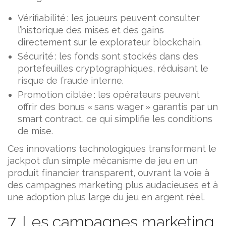
Vérifiabilité : les joueurs peuvent consulter
l’historique des mises et des gains
directement sur le explorateur blockchain.
Sécurité : les fonds sont stockés dans des
portefeuilles cryptographiques, réduisant le
risque de fraude interne.
Promotion ciblée : les opérateurs peuvent
offrir des bonus « sans wager » garantis par un
smart contract, ce qui simplifie les conditions
de mise.
Ces innovations technologiques transforment le
jackpot d’un simple mécanisme de jeu en un
produit financier transparent, ouvrant la voie à
des campagnes marketing plus audacieuses et à
une adoption plus large du jeu en argent réel.
7. Les campagnes marketing