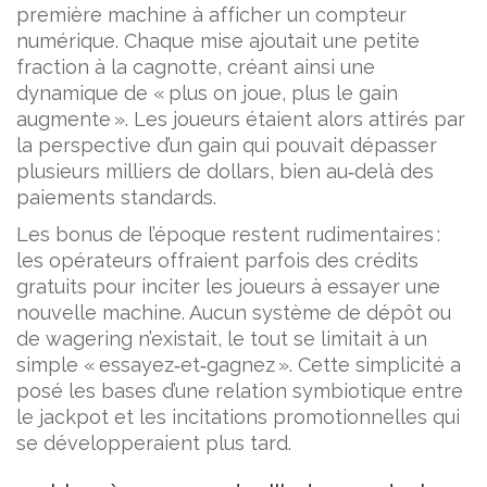
première machine à afficher un compteur
numérique. Chaque mise ajoutait une petite
fraction à la cagnotte, créant ainsi une
dynamique de « plus on joue, plus le gain
augmente ». Les joueurs étaient alors attirés par
la perspective d’un gain qui pouvait dépasser
plusieurs milliers de dollars, bien au‑delà des
paiements standards.
Les bonus de l’époque restent rudimentaires :
les opérateurs offraient parfois des crédits
gratuits pour inciter les joueurs à essayer une
nouvelle machine. Aucun système de dépôt ou
de wagering n’existait, le tout se limitait à un
simple « essayez‑et‑gagnez ». Cette simplicité a
posé les bases d’une relation symbiotique entre
le jackpot et les incitations promotionnelles qui
se développeraient plus tard.