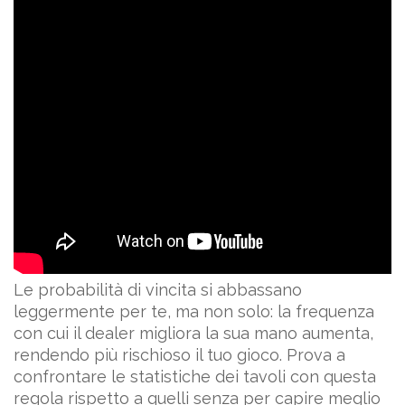
Le probabilità di vincita si abbassano
leggermente per te, ma non solo: la frequenza
con cui il dealer migliora la sua mano aumenta,
rendendo più rischioso il tuo gioco. Prova a
confrontare le statistiche dei tavoli con questa
regola rispetto a quelli senza per capire meglio