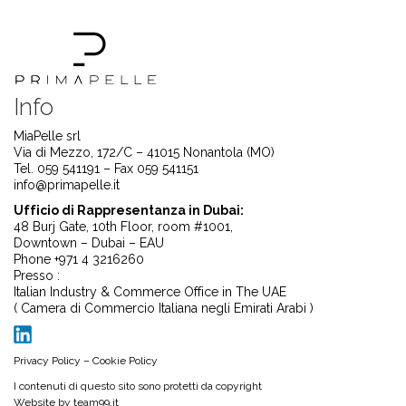
Info
MiaPelle srl
Via di Mezzo, 172/C – 41015 Nonantola (MO)
Tel. 059 541191 – Fax 059 541151
info@primapelle.it
Ufficio di Rappresentanza in Dubai:
48 Burj Gate, 10th Floor, room #1001,
Downtown – Dubai – EAU
Phone +971 4 3216260
Presso :
Italian Industry & Commerce Office in The UAE
( Camera di Commercio Italiana negli Emirati Arabi )
Privacy Policy
–
Cookie Policy
I contenuti di questo sito sono protetti da copyright
Website by
team99.it