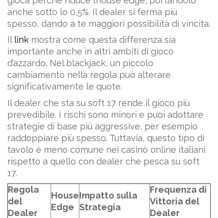
gioca perché riduce l’house edge, portandolo
anche sotto lo 0,5%. Il dealer si ferma più
spesso, dando a te maggiori possibilità di vincita.
Il
link
mostra come questa differenza sia
importante anche in altri ambiti di gioco
d’azzardo. Nel blackjack, un piccolo
cambiamento nella regola può alterare
significativamente le quote.
Il dealer che sta su soft 17 rende il gioco più
prevedibile. I rischi sono minori e puoi adottare
strategie di base più aggressive, per esempio
raddoppiare più spesso. Tuttavia, questo tipo di
tavolo è meno comune nei casinò online italiani
rispetto a quello con dealer che pesca su soft
17.
Regola
Frequenza di
House
Impatto sulla
del
Vittoria del
Edge
Strategia
Dealer
Dealer