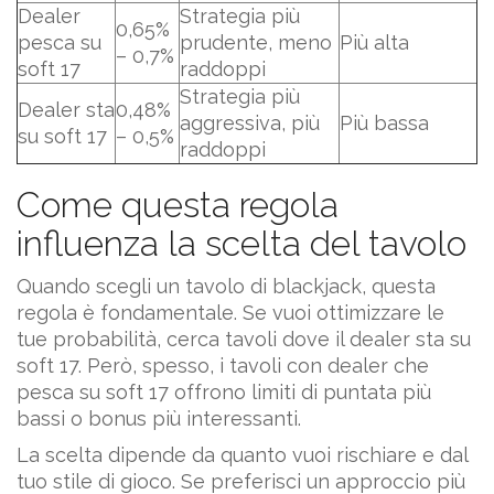
Dealer
Strategia più
0,65%
pesca su
prudente, meno
Più alta
– 0,7%
soft 17
raddoppi
Strategia più
Dealer sta
0,48%
aggressiva, più
Più bassa
su soft 17
– 0,5%
raddoppi
Come questa regola
influenza la scelta del tavolo
Quando scegli un tavolo di blackjack, questa
regola è fondamentale. Se vuoi ottimizzare le
tue probabilità, cerca tavoli dove il dealer sta su
soft 17. Però, spesso, i tavoli con dealer che
pesca su soft 17 offrono limiti di puntata più
bassi o bonus più interessanti.
La scelta dipende da quanto vuoi rischiare e dal
tuo stile di gioco. Se preferisci un approccio più