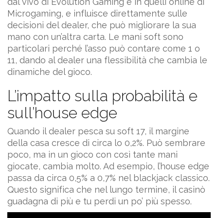
dal vivo di Evolution Gaming e in quelli online di
Microgaming, e influisce direttamente sulle
decisioni del dealer, che può migliorare la sua
mano con un’altra carta. Le mani soft sono
particolari perché l’asso può contare come 1 o
11, dando al dealer una flessibilità che cambia le
dinamiche del gioco.
L’impatto sulla probabilità e
sull’house edge
Quando il dealer pesca su soft 17, il margine
della casa cresce di circa lo 0,2%. Può sembrare
poco, ma in un gioco con così tante mani
giocate, cambia molto. Ad esempio, l’house edge
passa da circa 0,5% a 0,7% nel blackjack classico.
Questo significa che nel lungo termine, il casinò
guadagna di più e tu perdi un po’ più spesso.