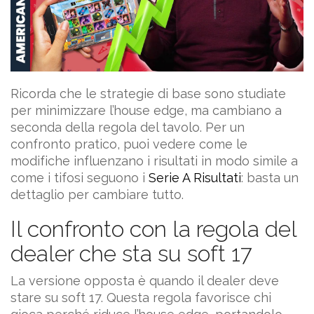
Ricorda che le strategie di base sono studiate
per minimizzare l’house edge, ma cambiano a
seconda della regola del tavolo. Per un
confronto pratico, puoi vedere come le
modifiche influenzano i risultati in modo simile a
come i tifosi seguono i
Serie A Risultati
: basta un
dettaglio per cambiare tutto.
Il confronto con la regola del
dealer che sta su soft 17
La versione opposta è quando il dealer deve
stare su soft 17. Questa regola favorisce chi