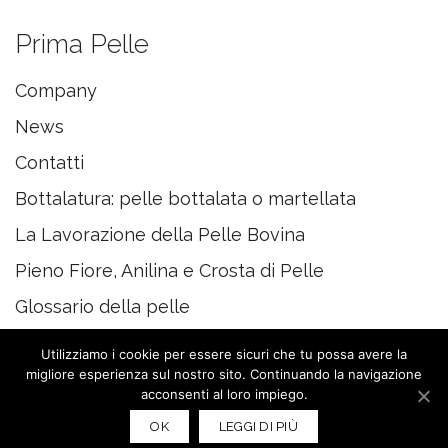
Prima Pelle
Company
News
Contatti
Bottalatura: pelle bottalata o martellata
La Lavorazione della Pelle Bovina
Pieno Fiore, Anilina e Crosta di Pelle
Glossario della pelle
Utilizziamo i cookie per essere sicuri che tu possa avere la
migliore esperienza sul nostro sito. Continuando la navigazione
acconsenti al loro impiego.
© 2020 PRIMAPELLE
OK
LEGGI DI PIÙ
P. I. 02671810352