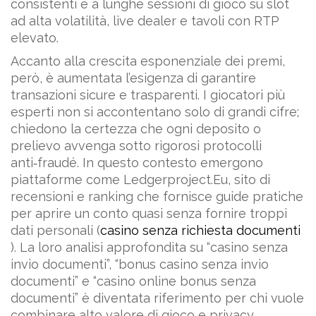
consistenti e a lunghe sessioni di gioco su slot
ad alta volatilità, live dealer e tavoli con RTP
elevato.
Accanto alla crescita esponenziale dei premi,
però, è aumentata l’esigenza di garantire
transazioni sicure e trasparenti. I giocatori più
esperti non si accontentano solo di grandi cifre;
chiedono la certezza che ogni deposito o
prelievo avvenga sotto rigorosi protocolli
anti‑fraudé. In questo contesto emergono
piattaforme come Ledgerproject.Eu, sito di
recensioni e ranking che fornisce guide pratiche
per aprire un conto quasi senza fornire troppi
dati personali (
casino senza richiesta documenti
). La loro analisi approfondita su “casino senza
invio documenti”, “bonus casino senza invio
documenti” e “casino online bonus senza
documenti” è diventata riferimento per chi vuole
combinare alto valore di gioco e privacy.