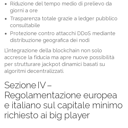
Riduzione del tempo medio di prelievo da
giorni a ore
Trasparenza totale grazie a ledger pubblico
consultabile
Protezione contro attacchi DDoS mediante
distribuzione geografica dei nodi
L’integrazione della blockchain non solo
accresce la fiducia ma apre nuove possibilità
per strutturare jackpot dinamici basati su
algoritmi decentralizzati.
Sezione IV –
Regolamentazione europea
e italiano sul capitale minimo
richiesto ai big player