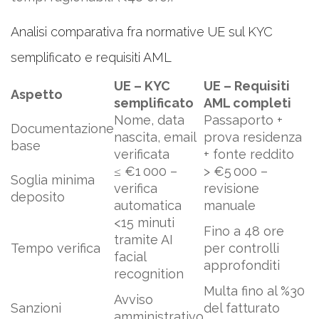
Analisi comparativa fra normative UE sul KYC
semplificato e requisiti AML
UE – KYC
UE – Requisiti
Aspetto
semplificato
AML completi
Nome, data
Passaporto +
Documentazione
nascita, email
prova residenza
base
verificata
+ fonte reddito
≤ €1 000 –
> €5 000 –
Soglia minima
verifica
revisione
deposito
automatica
manuale
<15 minuti
Fino a 48 ore
tramite AI
Tempo verifica
per controlli
facial
approfonditi
recognition
Multa fino al %30
Avviso
Sanzioni
del fatturato
amministrativo