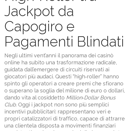
Jackpot da
Capogiro e
Pagamenti Blindati
Negli ultimi vent’anni il panorama dei casinò
online ha subito una trasformazione radicale,
guidata dall’emergere di circuiti riservati ai
giocatori più audaci. Questi “high‑roller” hanno
spinto gli operatori a creare premi che sfiorano
o superano la soglia del milione di euro o dollari,
dando vita al cosiddetto
Million‑Dollar Bonus
Club
. Oggi i jackpot non sono più semplici
incentivi pubblicitari: rappresentano veri e
propri catalizzatori di traffico, capace di attrarre
una clientela disposta a movimenti finanziari