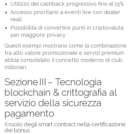
Utilizzo del cashback progressivo fino al 15%
Accesso prioritario a eventi live con dealer
reali
Possibilità di convertire punti in criptovaluta
per maggiore privacy
Questi esempi mostrano come la combinazione
tra alto valore promozionale e servizi premium
abbia consolidato il concetto moderno di club
milionari.
Sezione III – Tecnologia
blockchain & crittografia al
servizio della sicurezza
pagamento
Il ruolo degli smart contract nella certificazione
dei bonus