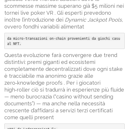
scommesse massime superano già $5 milioni nei
tornei live poker VR . Gli esperti prevedono
inoltre l’introduzione dei
Dynamic Jackpot Pools
,
ovvero fond​​hi variabili aliment​​­at​​​
da micro-transazioni on-chain provenienti da giochi casu
Questa evoluzione farà convergere due trend
distintivi: premi giganti ed ecosistemi
completamente decentralizzati dove ogni stake
è tracciabile ma anonimo grazie alle
zero‑knowledge proofs . Per i giocatori
high‑roller ciò si tradurrà in esperienze più fluide
— meno burocrazia (“casino without sending
documents”) — ma anche nella necessità
crescente d’affidarsi a servizi terzi certificati
come quelli present​​​