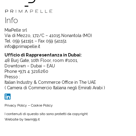
Info
MiaPelle srl
Via di Mezzo, 172/C – 41015 Nonantola (MO)
Tel. 059 541191 – Fax 059 541151
info@primapelle.it
Ufficio di Rappresentanza in Dubai:
48 Burj Gate, 10th Floor, room #1001,
Downtown – Dubai – EAU
Phone +971 4 3216260
Presso :
Italian Industry & Commerce Office in The UAE
( Camera di Commercio Italiana negli Emirati Arabi )
Privacy Policy
–
Cookie Policy
I contenuti di questo sito sono protetti da copyright
Website by
team99.it