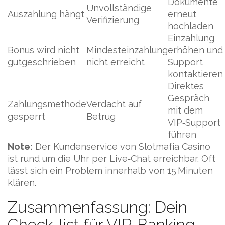
Dokumente
Unvollständige
Auszahlung hängt
erneut
Verifizierung
hochladen
Einzahlung
Bonus wird nicht
Mindesteinzahlung
erhöhen und
gutgeschrieben
nicht erreicht
Support
kontaktieren
Direktes
Gespräch
Zahlungsmethode
Verdacht auf
mit dem
gesperrt
Betrug
VIP‑Support
führen
Note:
Der Kundenservice von Slotmafia Casino
ist rund um die Uhr per Live‑Chat erreichbar. Oft
lässt sich ein Problem innerhalb von 15 Minuten
klären.
Zusammenfassung: Dein
Check‑list für VIP‑Banking