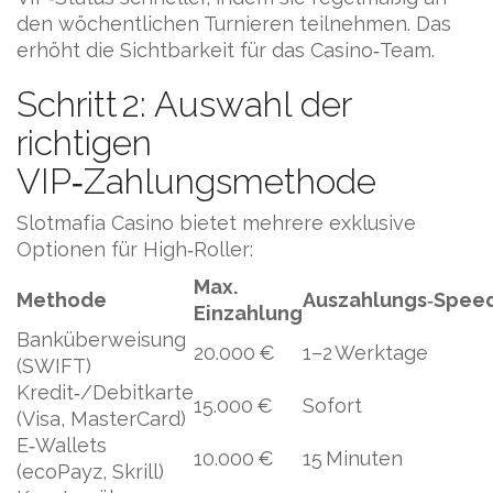
den wöchentlichen Turnieren teilnehmen. Das
erhöht die Sichtbarkeit für das Casino‑Team.
Schritt 2: Auswahl der
richtigen
VIP‑Zahlungsmethode
Slotmafia Casino bietet mehrere exklusive
Optionen für High‑Roller:
Max.
Methode
Auszahlungs‑Spee
Einzahlung
Banküberweisung
20.000 €
1–2 Werktage
(SWIFT)
Kredit‑/Debitkarte
15.000 €
Sofort
(Visa, MasterCard)
E‑Wallets
10.000 €
15 Minuten
(ecoPayz, Skrill)