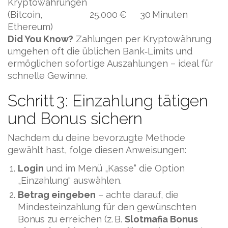
Kryptowährungen
(Bitcoin,
25.000 €
30 Minuten
Ethereum)
Did You Know?
Zahlungen per Kryptowährung
umgehen oft die üblichen Bank‑Limits und
ermöglichen sofortige Auszahlungen – ideal für
schnelle Gewinne.
Schritt 3: Einzahlung tätigen
und Bonus sichern
Nachdem du deine bevorzugte Methode
gewählt hast, folge diesen Anweisungen:
Login
und im Menü „Kasse“ die Option
„Einzahlung“ auswählen.
Betrag eingeben
– achte darauf, die
Mindesteinzahlung für den gewünschten
Bonus zu erreichen (z. B.
Slotmafia Bonus