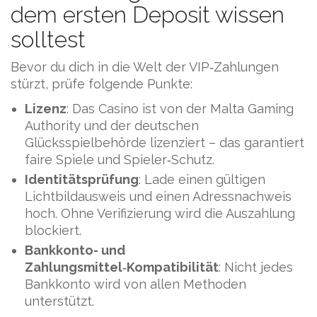
dem ersten Deposit wissen
solltest
Bevor du dich in die Welt der VIP‑Zahlungen
stürzt, prüfe folgende Punkte:
Lizenz
: Das Casino ist von der Malta Gaming
Authority und der deutschen
Glücksspielbehörde lizenziert – das garantiert
faire Spiele und Spieler‑Schutz.
Identitätsprüfung
: Lade einen gültigen
Lichtbildausweis und einen Adressnachweis
hoch. Ohne Verifizierung wird die Auszahlung
blockiert.
Bankkonto- und
Zahlungsmittel‑Kompatibilität
: Nicht jedes
Bankkonto wird von allen Methoden
unterstützt.