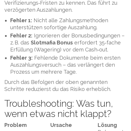
Verifizierungs‑Fristen zu kennen. Das führt zu
verzögerten Auszahlungen.
Fehler 1:
Nicht alle Zahlungsmethoden
unterstützen sofortige Auszahlung.
Fehler 2:
Ignorieren der Bonusbedingungen –
z. B. das
Slotmafia Bonus
erfordert 35‑fache
Erfüllung (Wagering) vor dem Cash‑out.
Fehler 3:
Fehlende Dokumente beim ersten
Auszahlungsversuch – das verlängert den
Prozess um mehrere Tage.
Durch das Befolgen der oben genannten
Schritte reduzierst du das Risiko erheblich.
Troubleshooting: Was tun,
wenn etwas nicht klappt?
Problem
Ursache
Lösung