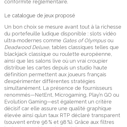
conformité réglementaire.
Le catalogue de jeux proposé
Un bon choix se mesure avant tout à la richesse
du portefeuille ludique disponible : slots vidéo
ultra‑modernes comme
Gates of Olympus
ou
Deadwood Deluxe
, tables classiques telles que
blackjack classique ou roulette européenne,
ainsi que les salons live où un vrai croupier
distribue les cartes depuis un studio haute
définition permettent aux joueurs français
d’expérimenter différentes stratégies
simultanément. La présence de fournisseurs
renommés—NetEnt, Microgaming, Play’n GO ou
Evolution Gaming—est également un critère
décisif car elle assure une qualité graphique
élevée ainsi qu’un taux RTP déclaré transparent
(souvent entre 96 % et 98 %). Grâce aux filtres