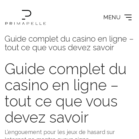
MENU
Guide complet du casino en ligne –
tout ce que vous devez savoir
Guide complet du
casino en ligne –
tout ce que vous
devez savoir
L’engouement pour les jeux de hasard sur