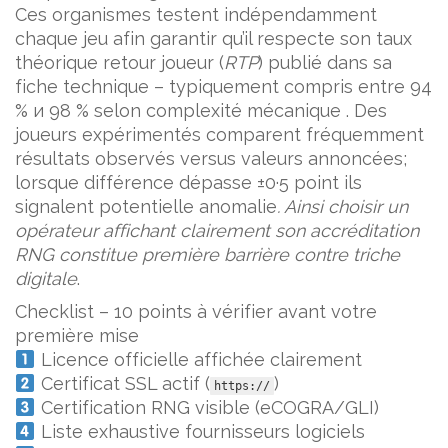
Ces organismes testent indépendamment
chaque jeu afin garantir qu’il respecte son taux
théorique retour joueur (
RTP
) publié dans sa
fiche technique – typiquement compris entre 94
% и 98 % selon complexité mécanique . Des
joueurs expérimentés comparent fréquemment
résultats observés versus valeurs annoncées ;
lorsque différence dépasse ±0·5 point ils
signalent potentielle anomalie
. Ainsi choisir un
opérateur affichant clairement son accréditation
RNG constitue première barrière contre triche
digitale
.
Checklist – 10 points à vérifier avant votre
première mise
Licence officielle affichée clairement
Certificat SSL actif (
)
https://
Certification RNG visible (eCOGRA/GLI)
Liste exhaustive fournisseurs logiciels