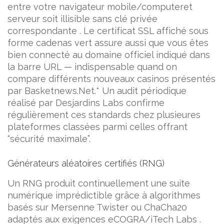
entre votre navigateur mobile/computeret
serveur soit illisible sans clé privée
correspondante . Le certificat SSL affiché sous
forme cadenas vert assure aussi que vous êtes
bien connecté au domaine officiel indiqué dans
la barre URL — indispensable quand on
compare différents nouveaux casinos présentés
par Basketnews.Net.* Un audit périodique
réalisé par Desjardins Labs confirme
régulièrement ces standards chez plusieures
plateformes classées parmi celles offrant
“sécurité maximale”.
Générateurs aléatoires certifiés (RNG)
Un RNG produit continuellement une suite
numérique imprédictible grâce à algorithmes
basés sur Mersenne Twister ou ChaCha20
adaptés aux exigences eCOGRA/iTech Labs .