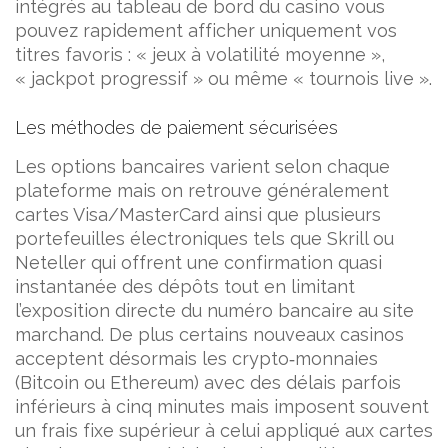
intégrés au tableau de bord du casino vous
pouvez rapidement afficher uniquement vos
titres favoris : « jeux à volatilité moyenne »,
« jackpot progressif » ou même « tournois live ».
Les méthodes de paiement sécurisées
Les options bancaires varient selon chaque
plateforme mais on retrouve généralement
cartes Visa/MasterCard ainsi que plusieurs
portefeuilles électroniques tels que Skrill ou
Neteller qui offrent une confirmation quasi
instantanée des dépôts tout en limitant
l’exposition directe du numéro bancaire au site
marchand. De plus certains nouveaux casinos
acceptent désormais les crypto‑monnaies
(Bitcoin ou Ethereum) avec des délais parfois
inférieurs à cinq minutes mais imposent souvent
un frais fixe supérieur à celui appliqué aux cartes