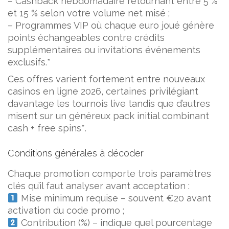
– Cashback hebdomadaire retournant entre 5 %
et 15 % selon votre volume net misé ;
– Programmes VIP où chaque euro joué génère
points échangeables contre crédits
supplémentaires ou invitations événements
exclusifs.*
Ces offres varient fortement entre nouveaux
casinos en ligne 2026, certaines privilégiant
davantage les tournois live tandis que d’autres
misent sur un généreux pack initial combinant
cash + free spins*.
Conditions générales à décoder
Chaque promotion comporte trois paramètres
clés qu’il faut analyser avant acceptation :
Mise minimum requise – souvent €20 avant
activation du code promo ;
Contribution (%) – indique quel pourcentage