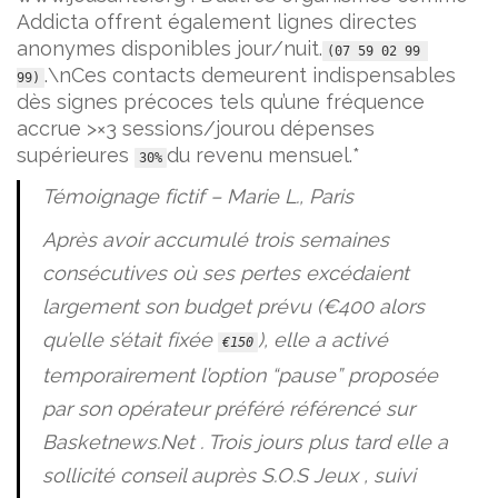
Addicta offrent également lignes directes
anonymes disponibles jour/nuit.
(07 59 02 99
.\nCes contacts demeurent indispensables
99)
dès signes précoces tels qu’une fréquence
accrue >×3 sessions/jour​ou dépenses
supérieures
du revenu mensuel.*
30%
Témoignage fictif – Marie L., Paris
Après avoir accumulé trois semaines
consécutives où ses pertes excédaient
largement son budget prévu (€400 alors
qu’elle s’était fixée
), elle a activé
€150
temporairement l’option “pause” proposée
par son opérateur préféré référencé sur
Basketnews.Net . Trois jours plus tard elle a
sollicité conseil auprès S.O.S Jeux , suivi