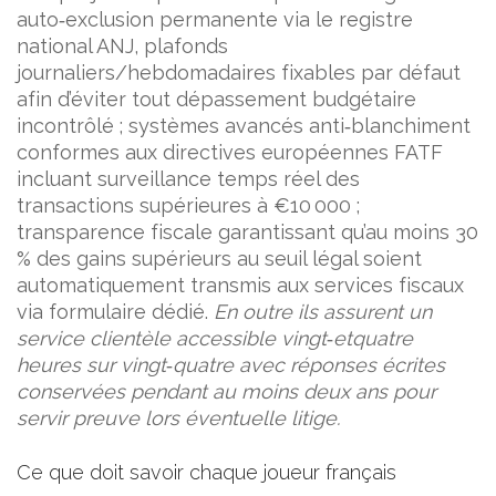
auto‑exclusion permanente via le registre
national ANJ, plafonds
journaliers/hebdomadaires fixables par défaut
afin d’éviter tout dépassement budgétaire
incontrôlé ; systèmes avancés anti‑blanchiment
conformes aux directives européennes FATF
incluant surveillance temps réel des
transactions supérieures à €10 000 ;
transparence fiscale garantissant qu’au moins 30
% des gains supérieurs au seuil légal soient
automatiquement transmis aux services fiscaux
via formulaire dédié.
En outre ils assurent un
service clientèle accessible vingt‑et­quatre
heures sur vingt‑quatre avec réponses écrites
conservées pendant au moins deux ans pour
servir preuve lors éventuelle litige.
Ce que doit savoir chaque joueur français