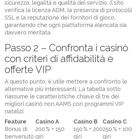
sicurezza, legalità e qualità del servizio. Il sito
verifica la licenza ADM, la presenza di protocolli
SSL e la reputazione dei fornitori di gioco,
garantendo che ogni piattaforma elencata sia
davvero meritata.
Passo 2 – Confronta i casinò
con criteri di affidabilità e
offerte VIP
A questo punto, è utile mettere a confronto le
alternative più interessanti. La tabella sotto
riassume le caratteristiche chiave di tre dei
migliori casinò non AAMS con programmi VIP
natalizi:
Feature
Casino A
Casino B
Casino C
Bonus di
200 % + 150
150 % + 200
250 % + 100
benvenuto
giri
giri
giri