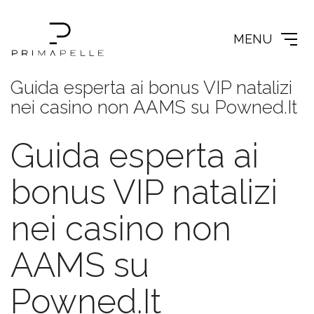
MENU
Guida esperta ai bonus VIP natalizi
nei casino non AAMS su Powned.It
Guida esperta ai
bonus VIP natalizi
nei casino non
AAMS su
Powned.It