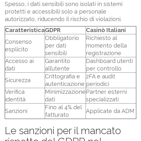
Spesso, i dati sensibili sono isolati in sistemi
protetti e accessibili solo a personale
autorizzato, riducendo il rischio di violazioni.
Caratteristica
GDPR
Casinò Italiani
Obbligatorio
Richiesto al
Consenso
per dati
momento della
esplicito
sensibili
registrazione
Accesso ai
Garantito
Dashboard utenti
dati
all’utente
per controllo
Crittografia e
2FA e audit
Sicurezza
autenticazione
periodici
Verifica
Minimizzazione
Partner esterni
identità
dati
specializzati
Fino al 4% del
Sanzioni
Applicate da ADM
fatturato
Le sanzioni per il mancato