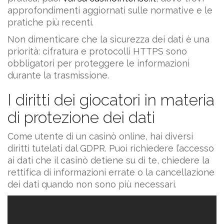
approfondimenti aggiornati sulle normative e le
pratiche più recenti.
Non dimenticare che la sicurezza dei dati è una
priorità: cifratura e protocolli HTTPS sono
obbligatori per proteggere le informazioni
durante la trasmissione.
I diritti dei giocatori in materia
di protezione dei dati
Come utente di un casinò online, hai diversi
diritti tutelati dal GDPR. Puoi richiedere l’accesso
ai dati che il casinò detiene su di te, chiedere la
rettifica di informazioni errate o la cancellazione
dei dati quando non sono più necessari.