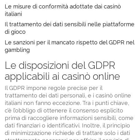
Le misure di conformità adottate dai casinò
italiani
Il trattamento dei dati sensibili nelle piattaforme
di gioco
Le sanzioni per il mancato rispetto del GDPR nel
gambling
Le disposizioni del GDPR
applicabili ai casinò online
Il GDPR impone regole precise per il
trattamento dei dati personali, e i casinò online
italiani non fanno eccezione. Tra i punti chiave,
c’è l’obbligo di ottenere il consenso esplicito
prima di raccogliere informazioni sensibili, come
dati finanziari o identificativi. Inoltre, il principio
di minimizzazione richiede di trattare solo i dati