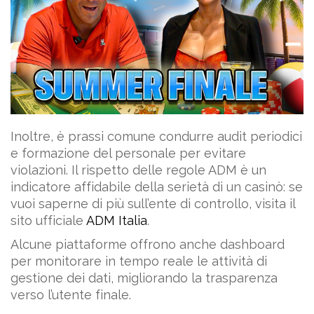
Inoltre, è prassi comune condurre audit periodici
e formazione del personale per evitare
violazioni. Il rispetto delle regole ADM è un
indicatore affidabile della serietà di un casinò: se
vuoi saperne di più sull’ente di controllo, visita il
sito ufficiale
ADM Italia
.
Alcune piattaforme offrono anche dashboard
per monitorare in tempo reale le attività di
gestione dei dati, migliorando la trasparenza
verso l’utente finale.