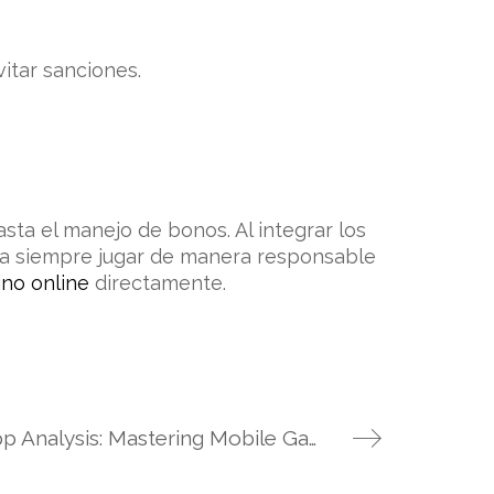
itar sanciones.
asta el manejo de bonos. Al integrar los
rda siempre jugar de manera responsable
ino online
directamente.
Zoome Casino App Analysis: Mastering Mobile Gaming, Bonus Optimization, and Technical Safety