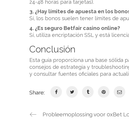
24-48 horas para tarjetas).
3. ¿Hay límites de apuesta en los bono
Sí, los bonos suelen tener límites de ap
4. ¿Es seguro Betfair casino online?
Sí, utiliza encriptación SSL y está licen
Conclusión
Esta guía proporciona una base sólida par
consejos de estrategia y troubleshootin
y consultar fuentes oficiales para actuali
Share: