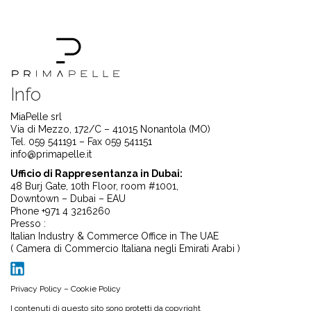
Info
MiaPelle srl
Via di Mezzo, 172/C – 41015 Nonantola (MO)
Tel. 059 541191 – Fax 059 541151
info@primapelle.it
Ufficio di Rappresentanza in Dubai:
48 Burj Gate, 10th Floor, room #1001,
Downtown – Dubai – EAU
Phone +971 4 3216260
Presso :
Italian Industry & Commerce Office in The UAE
( Camera di Commercio Italiana negli Emirati Arabi )
Privacy Policy
–
Cookie Policy
I contenuti di questo sito sono protetti da copyright