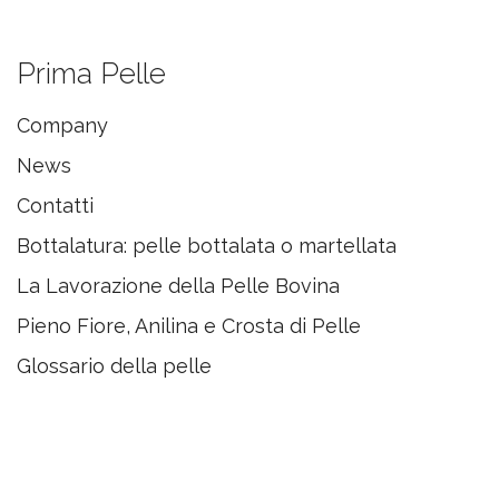
Prima Pelle
Company
News
Contatti
Bottalatura: pelle bottalata o martellata
La Lavorazione della Pelle Bovina
Pieno Fiore, Anilina e Crosta di Pelle
Glossario della pelle