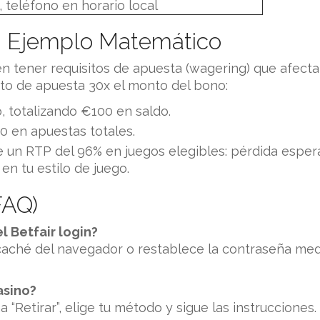
, teléfono en horario local
n Ejemplo Matemático
n tener requisitos de apuesta (wagering) que afectan
to de apuesta 30x el monto del bono:
 totalizando €100 en saldo.
0 en apuestas totales.
 un RTP del 96% en juegos elegibles: pérdida esperad
n tu estilo de juego.
FAQ)
l Betfair login?
a caché del navegador o restablece la contraseña medi
asino?
“Retirar”, elige tu método y sigue las instrucciones.