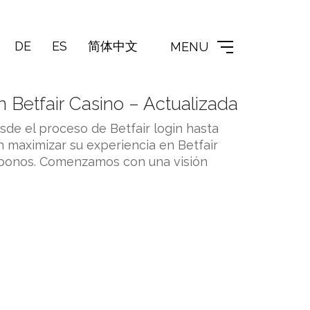
DE
ES
简体中文
MENU
Betfair Casino – Actualizada
sde el proceso de Betfair login hasta
 maximizar su experiencia en Betfair
de bonos. Comenzamos con una visión