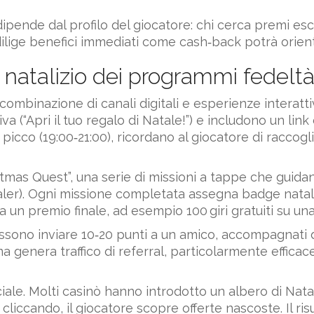
ipende dal profilo del giocatore: chi cerca premi esc
dilige benefici immediati come cash‑back potrà orien
g natalizio dei programmi fedelt
ombinazione di canali digitali e esperienze interatt
 (“Apri il tuo regalo di Natale!”) e includono un link 
picco (19:00‑21:00), ricordano al giocatore di raccogl
stmas Quest”, una serie di missioni a tappe che guida
dealer). Ogni missione completata assegna badge nataliz
un premio finale, ad esempio 100 giri gratuiti su un
i possono inviare 10‑20 punti a un amico, accompagnat
a genera traffico di referral, particolarmente effica
iale. Molti casinò hanno introdotto un albero di Natal
 cliccando, il giocatore scopre offerte nascoste. Il 