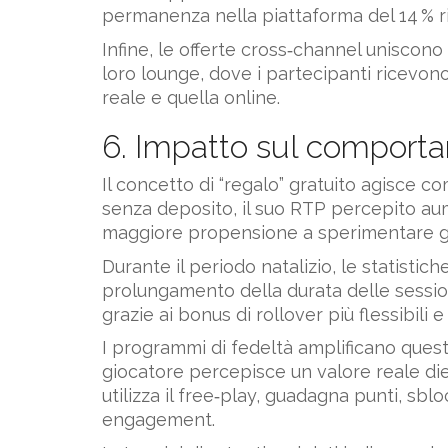
permanenza nella piattaforma del 14 % ri
Infine, le offerte cross‑channel uniscono
loro lounge, dove i partecipanti ricevon
reale e quella online.
6. Impatto sul comporta
Il concetto di “regalo” gratuito agisce 
senza deposito, il suo RTP percepito aum
maggiore propensione a sperimentare gio
Durante il periodo natalizio, le statist
prolungamento della durata delle session
grazie ai bonus di rollover più flessibili e
I programmi di fedeltà amplificano questo 
giocatore percepisce un valore reale di
utilizza il free‑play, guadagna punti, sb
engagement.