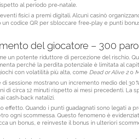
spetto al periodo pre‑natale.
 eventi fisici a premi digitali. Alcuni casinò organizz
o un codice QR per sbloccare free‑play e punti bonu
mento del giocatore – 300 paro
come un potente riduttore di percezione del rischio. 
enta perché la perdita potenziale è limitata al capit
chi con volatilità più alta, come
Dead or Alive 2
o
M
iche di sessione mostrano un incremento medio del 30 
i di circa 12 minuti rispetto ai mesi precedenti. La 
 ai cash‑back natalizi.
effetto. Quando i punti guadagnati sono legati a premi 
etro ogni scommessa. Questo fenomeno è evidenziato d
locca un bonus, e reinveste il bonus in ulteriori scom