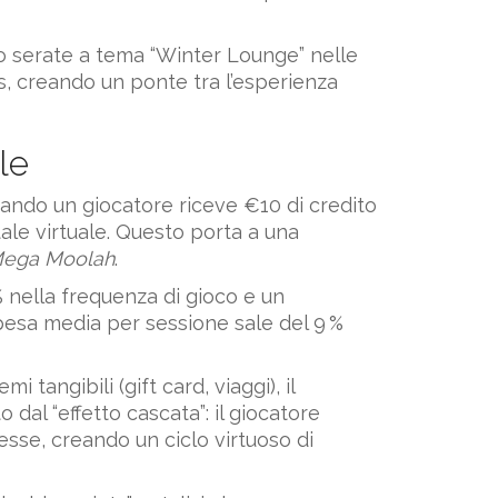
ano serate a tema “Winter Lounge” nelle
s, creando un ponte tra l’esperienza
le
Quando un giocatore riceve €10 di credito
ale virtuale. Questo porta a una
ega Moolah
.
% nella frequenza di gioco e un
spesa media per sessione sale del 9 %
tangibili (gift card, viaggi), il
al “effetto cascata”: il giocatore
messe, creando un ciclo virtuoso di