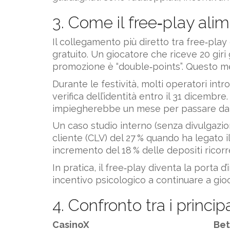
3. Come il free‑play ali
Il collegamento più diretto tra free‑play
gratuito. Un giocatore che riceve 20 giri 
promozione è “double‑points”. Questo mec
Durante le festività, molti operatori int
verifica dell’identità entro il 31 dicembr
impiegherebbe un mese per passare da Bro
Un caso studio interno (senza divulgazio
cliente (CLV) del 27 % quando ha legato il
incremento del 18 % delle depositi ricorre
In pratica, il free‑play diventa la porta 
incentivo psicologico a continuare a gio
4. Confronto tra i princip
CasinoX
Bet