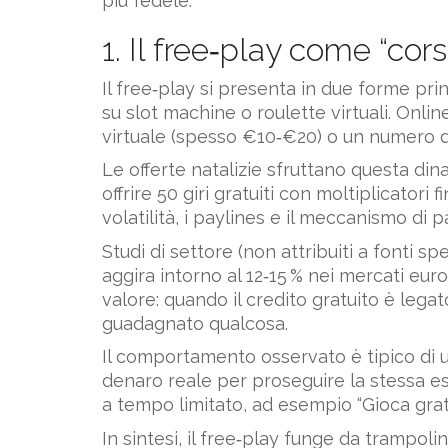
più fedele.
1. Il free‑play come “cor
Il free‑play si presenta in due forme princ
su slot machine o roulette virtuali. Onli
virtuale (spesso €10‑€20) o un numero di 
Le offerte natalizie sfruttano questa d
offrire 50 giri gratuiti con moltiplicatori 
volatilità, i paylines e il meccanismo di 
Studi di settore (non attribuiti a fonti 
aggira intorno al 12‑15 % nei mercati euro
valore: quando il credito gratuito è lega
guadagnato qualcosa.
Il comportamento osservato è tipico di un 
denaro reale per proseguire la stessa e
a tempo limitato, ad esempio “Gioca gratis
In sintesi, il free‑play funge da trampoli