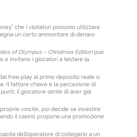
money” che i visitatori possono utilizzare
 assegna un certo ammontare di denaro
ates of Olympus – Christmas Edition
può
so e invitano i giocatori a testare la
dal free‑play al primo deposito reale si
e. Il fattore chiave è la percezione di
unti, il giocatore sente di aver già
 proprie vincite, poi decide se investire
quando il casinò propone una promozione
apacità dell’operatore di collegarlo a un