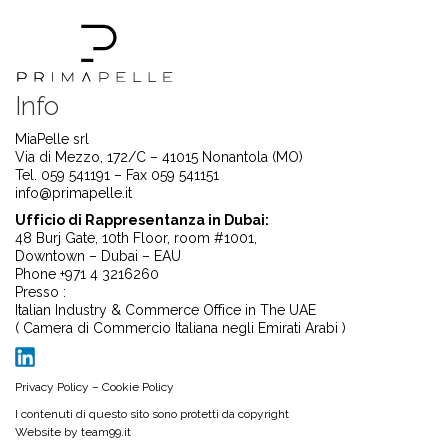
Info
MiaPelle srl
Via di Mezzo, 172/C – 41015 Nonantola (MO)
Tel. 059 541191 – Fax 059 541151
info@primapelle.it
Ufficio di Rappresentanza in Dubai:
48 Burj Gate, 10th Floor, room #1001,
Downtown – Dubai – EAU
Phone +971 4 3216260
Presso :
Italian Industry & Commerce Office in The UAE
( Camera di Commercio Italiana negli Emirati Arabi )
Privacy Policy
–
Cookie Policy
I contenuti di questo sito sono protetti da copyright
Website by
team99.it