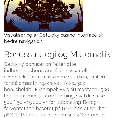
Visualisering af Getlucky casino interface til
bedre navigation.
Bonusstrategi og Matematik
Getlucky bonuser omfatter ofte
indbetalingsbonusser, fribonusser eller
cashback. For at maksimere værdien, skal du
forstå omsætningskravet (f.eks., 30x
bonusbeløb). Eksempel: Hvis du modtager 500
kr. i bonus med 30x omsætning, skal du satse
500 * 30 = 15.000 kr. før udbetaling. Beregn
forventet tab baseret på RTP; hvis et spil har
96% RTP, taber du i gennemsnit 4% pr. omsat