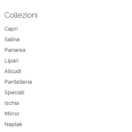
Collezioni
Capri
Salina
Panarea
Lipari
Alicudi
Pantelleria
Speciali
Ischia
Mirror
Naplak