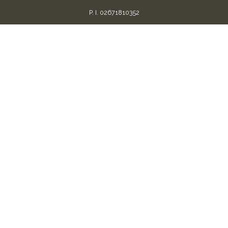
P. I. 02671810352