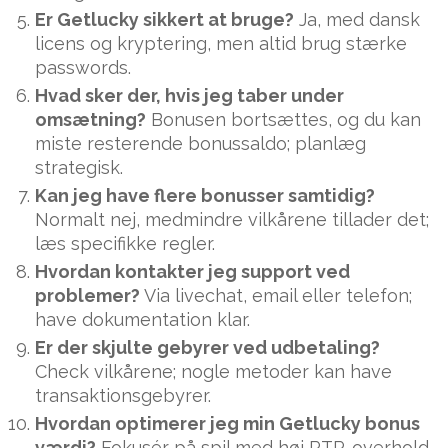
Er Getlucky sikkert at bruge?
Ja, med dansk
licens og kryptering, men altid brug stærke
passwords.
Hvad sker der, hvis jeg taber under
omsætning?
Bonusen bortsættes, og du kan
miste resterende bonussaldo; planlæg
strategisk.
Kan jeg have flere bonusser samtidig?
Normalt nej, medmindre vilkårene tillader det;
læs specifikke regler.
Hvordan kontakter jeg support ved
problemer?
Via livechat, email eller telefon;
have dokumentation klar.
Er der skjulte gebyrer ved udbetaling?
Check vilkårene; nogle metoder kan have
transaktionsgebyrer.
Hvordan optimerer jeg min Getlucky bonus
værdi?
Fokusér på spil med høj RTP, overhold