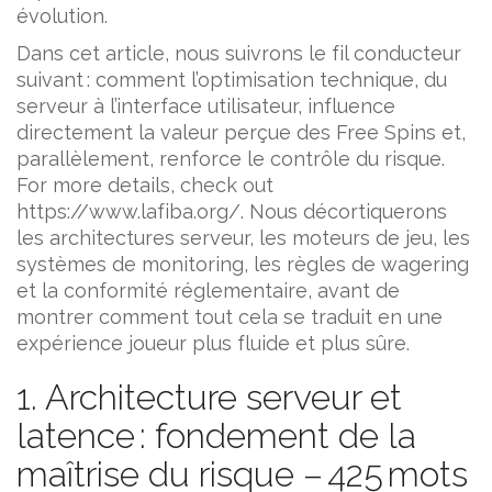
évolution.
Dans cet article, nous suivrons le fil conducteur
suivant : comment l’optimisation technique, du
serveur à l’interface utilisateur, influence
directement la valeur perçue des Free Spins et,
parallèlement, renforce le contrôle du risque.
For more details, check out
https://www.lafiba.org/. Nous décortiquerons
les architectures serveur, les moteurs de jeu, les
systèmes de monitoring, les règles de wagering
et la conformité réglementaire, avant de
montrer comment tout cela se traduit en une
expérience joueur plus fluide et plus sûre.
1. Architecture serveur et
latence : fondement de la
maîtrise du risque – 425 mots