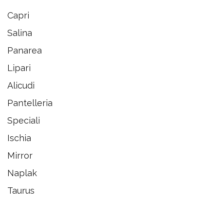
Capri
Salina
Panarea
Lipari
Alicudi
Pantelleria
Speciali
Ischia
Mirror
Naplak
Taurus