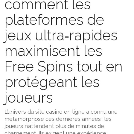
comment les
plateformes de
jeux ultra‑rapides
maximisent les
Free Spins tout en
protégeant les
joueurs
L’univers du site casino en ligne a connu une
métamorphose ces dernières années : les
joueurs n’attendent plus de minutes de
chargement, ils exigent une expérience