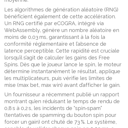
Les algorithmes de génération aléatoire (RNG)
bénéficient également de cette accélération.
Un RNG certifié par eCOGRA, intégré via
WebAssembly, génère un nombre aléatoire en
moins de 0,03 ms, garantissant à la fois la
conformité réglementaire et l’absence de
latence perceptible. Cette rapidité est cruciale
lorsqu’il s’agit de calculer les gains des Free
Spins. Dès que le joueur lance le spin, le moteur
détermine instantanément le résultat, applique
les multiplicateurs, puis vérifie les limites de
mise (max bet, max win) avant d’afficher le gain.
Un fournisseur a récemment publié un rapport
montrant qu’en réduisant le temps de rendu de
0,8 s à 0,2 s, les incidents de “spin‑spam”
(tentatives de spamming du bouton spin pour
forcer un gain) ont chuté de 73 %. Le système,