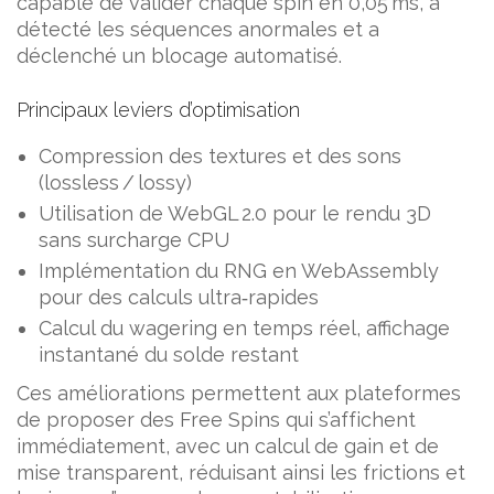
capable de valider chaque spin en 0,05 ms, a
détecté les séquences anormales et a
déclenché un blocage automatisé.
Principaux leviers d’optimisation
Compression des textures et des sons
(lossless / lossy)
Utilisation de WebGL 2.0 pour le rendu 3D
sans surcharge CPU
Implémentation du RNG en WebAssembly
pour des calculs ultra‑rapides
Calcul du wagering en temps réel, affichage
instantané du solde restant
Ces améliorations permettent aux plateformes
de proposer des Free Spins qui s’affichent
immédiatement, avec un calcul de gain et de
mise transparent, réduisant ainsi les frictions et