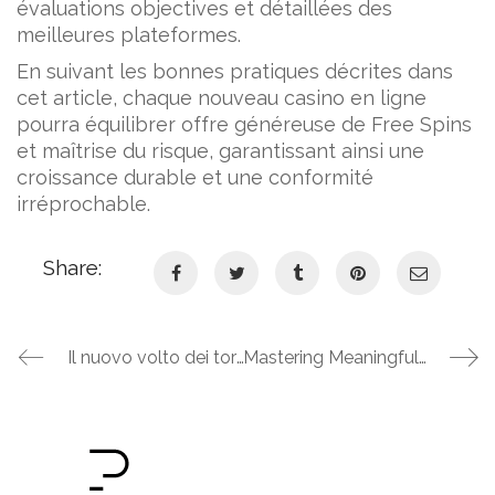
évaluations objectives et détaillées des
meilleures plateformes.
En suivant les bonnes pratiques décrites dans
cet article, chaque nouveau casino en ligne
pourra équilibrer offre généreuse de Free Spins
et maîtrise du risque, garantissant ainsi une
croissance durable et une conformité
irréprochable.
Share:
Il nuovo volto dei tornei: come le app di casinò mobile stanno rivoluzionando il gioco competitivo
Mastering Meaningful Connections: A Professional Review of Wcac’s Dating Platform