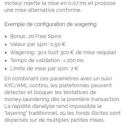
moteur rejette la mise en 0,07 ms et propose
une mise alternative conforme.
Exemple de configuration de wagering
Bonus : 20 Free Spins
Valeur par spin : 0,50 €
Wagering : 30 x (soit 300 € de mise requise)
Temps de validation : < 200 ms
Limite de mise par spin : 2 €
En combinant ces paramètres avec un suivi
KYC/AML continu, les plateformes peuvent
détecter et bloquer les tentatives de
money‑laundering dès la première transaction.
La rapidité d’analyse rend impossible le
“layering” traditionnel, où les fonds illicites sont
dispersés sur de multiples petites mises.