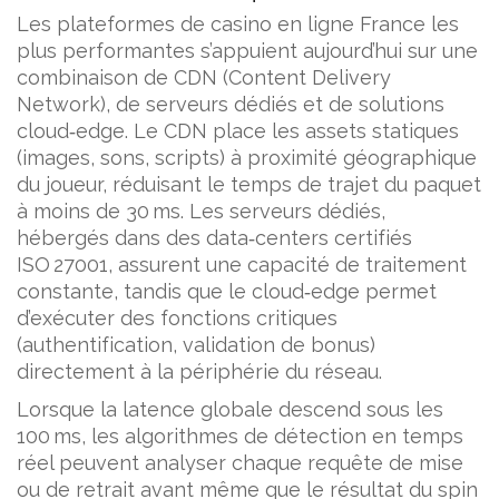
Les plateformes de casino en ligne France les
plus performantes s’appuient aujourd’hui sur une
combinaison de CDN (Content Delivery
Network), de serveurs dédiés et de solutions
cloud‑edge. Le CDN place les assets statiques
(images, sons, scripts) à proximité géographique
du joueur, réduisant le temps de trajet du paquet
à moins de 30 ms. Les serveurs dédiés,
hébergés dans des data‑centers certifiés
ISO 27001, assurent une capacité de traitement
constante, tandis que le cloud‑edge permet
d’exécuter des fonctions critiques
(authentification, validation de bonus)
directement à la périphérie du réseau.
Lorsque la latence globale descend sous les
100 ms, les algorithmes de détection en temps
réel peuvent analyser chaque requête de mise
ou de retrait avant même que le résultat du spin