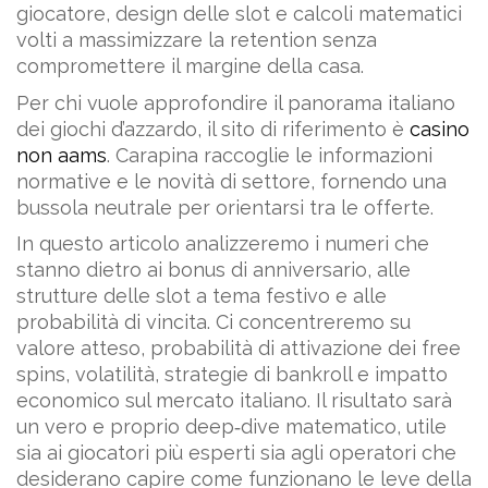
giocatore, design delle slot e calcoli matematici
volti a massimizzare la retention senza
compromettere il margine della casa.
Per chi vuole approfondire il panorama italiano
dei giochi d’azzardo, il sito di riferimento è
casino
non aams
. Carapina raccoglie le informazioni
normative e le novità di settore, fornendo una
bussola neutrale per orientarsi tra le offerte.
In questo articolo analizzeremo i numeri che
stanno dietro ai bonus di anniversario, alle
strutture delle slot a tema festivo e alle
probabilità di vincita. Ci concentreremo su
valore atteso, probabilità di attivazione dei free
spins, volatilità, strategie di bankroll e impatto
economico sul mercato italiano. Il risultato sarà
un vero e proprio deep‑dive matematico, utile
sia ai giocatori più esperti sia agli operatori che
desiderano capire come funzionano le leve della