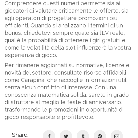
Comprendere questi numeri permette sia ai
giocatori di valutare criticamente le offerte, sia
agli operatori di progettare promozioni più
efficienti. Quando si analizzano i termini di un
bonus, chiedetevi sempre quale sia l’EV reale,
qual è la probabilità di ottenere i giri gratuiti e
come la volatilità della slot influenzerà la vostra
esperienza di gioco.
Per rimanere aggiornati su normative, licenze e
novità del settore, consultate risorse affidabili
come Carapina, che raccoglie informazioni utili
senza alcun conflitto di interesse. Con una
conoscenza matematica solida, sarete in grado
di sfruttare al meglio le feste di anniversario,
trasformando le promozioni in opportunità di
gioco responsabile e profittevole.
Share: