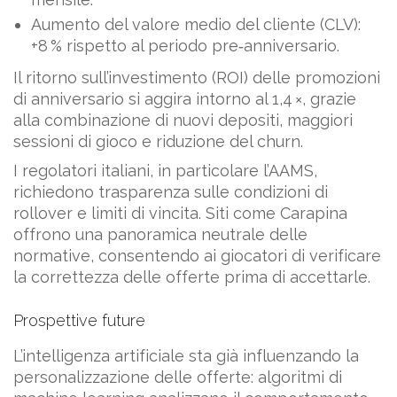
Aumento del valore medio del cliente (CLV):
+8 % rispetto al periodo pre‑anniversario.
Il ritorno sull’investimento (ROI) delle promozioni
di anniversario si aggira intorno al 1,4 ×, grazie
alla combinazione di nuovi depositi, maggiori
sessioni di gioco e riduzione del churn.
I regolatori italiani, in particolare l’AAMS,
richiedono trasparenza sulle condizioni di
rollover e limiti di vincita. Siti come Carapina
offrono una panoramica neutrale delle
normative, consentendo ai giocatori di verificare
la correttezza delle offerte prima di accettarle.
Prospettive future
L’intelligenza artificiale sta già influenzando la
personalizzazione delle offerte: algoritmi di