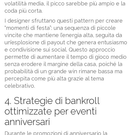
volatilità media, il picco sarebbe più ampio e la
coda più corta.
I designer sfruttano questi pattern per creare
“momenti di festa”: una sequenza di piccole
vincite che mantiene l’energia alta, seguita da
un’esplosione di payout che genera entusiasmo
e condivisione sui social. Questo approccio
permette di aumentare il tempo di gioco medio
senza erodere il margine della casa, poiché la
probabilità di un grande win rimane bassa ma
percepita come più alta grazie al tema
celebrativo.
4. Strategie di bankroll
ottimizzate per eventi
anniversari
Durante le promozioni di anniversario la