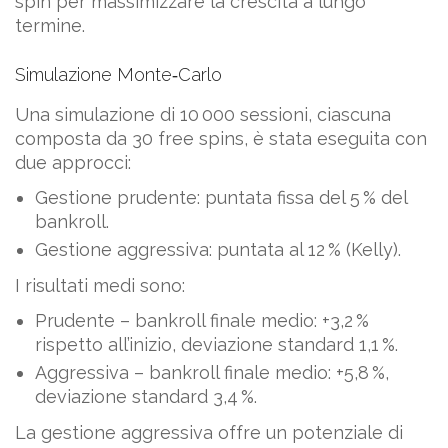
spin per massimizzare la crescita a lungo
termine.
Simulazione Monte‑Carlo
Una simulazione di 10 000 sessioni, ciascuna
composta da 30 free spins, è stata eseguita con
due approcci:
Gestione prudente: puntata fissa del 5 % del
bankroll.
Gestione aggressiva: puntata al 12 % (Kelly).
I risultati medi sono:
Prudente – bankroll finale medio: +3,2 %
rispetto all’inizio, deviazione standard 1,1 %.
Aggressiva – bankroll finale medio: +5,8 %,
deviazione standard 3,4 %.
La gestione aggressiva offre un potenziale di