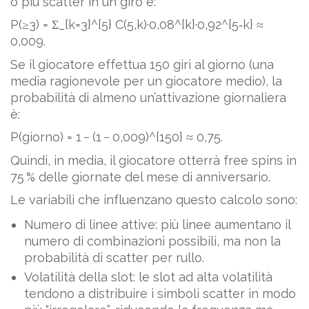
o più scatter in un giro è:
P(≥3) = Σ_{k=3}^{5} C(5,k)·0,08^{k}·0,92^{5‑k} ≈
0,009.
Se il giocatore effettua 150 giri al giorno (una
media ragionevole per un giocatore medio), la
probabilità di almeno un’attivazione giornaliera
è:
P(giorno) = 1 − (1 − 0,009)^{150} ≈ 0,75.
Quindi, in media, il giocatore otterrà free spins in
75 % delle giornate del mese di anniversario.
Le variabili che influenzano questo calcolo sono:
Numero di linee attive: più linee aumentano il
numero di combinazioni possibili, ma non la
probabilità di scatter per rullo.
Volatilità della slot: le slot ad alta volatilità
tendono a distribuire i simboli scatter in modo