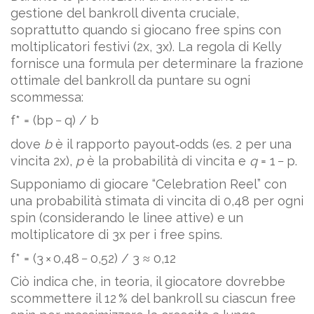
gestione del bankroll diventa cruciale,
soprattutto quando si giocano free spins con
moltiplicatori festivi (2x, 3x). La regola di Kelly
fornisce una formula per determinare la frazione
ottimale del bankroll da puntare su ogni
scommessa:
f* = (bp − q) / b
dove
b
è il rapporto payout‑odds (es. 2 per una
vincita 2x),
p
è la probabilità di vincita e
q
= 1 − p.
Supponiamo di giocare “Celebration Reel” con
una probabilità stimata di vincita di 0,48 per ogni
spin (considerando le linee attive) e un
moltiplicatore di 3x per i free spins.
f* = (3 × 0,48 − 0,52) / 3 ≈ 0,12
Ciò indica che, in teoria, il giocatore dovrebbe
scommettere il 12 % del bankroll su ciascun free