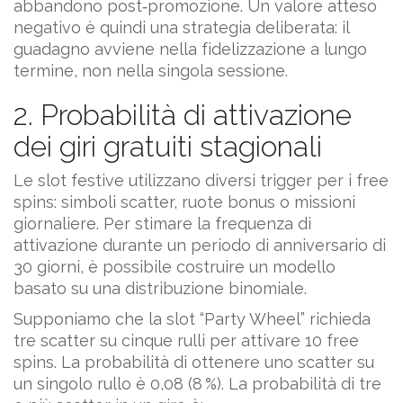
abbandono post‑promozione. Un valore atteso
negativo è quindi una strategia deliberata: il
guadagno avviene nella fidelizzazione a lungo
termine, non nella singola sessione.
2. Probabilità di attivazione
dei giri gratuiti stagionali
Le slot festive utilizzano diversi trigger per i free
spins: simboli scatter, ruote bonus o missioni
giornaliere. Per stimare la frequenza di
attivazione durante un periodo di anniversario di
30 giorni, è possibile costruire un modello
basato su una distribuzione binomiale.
Supponiamo che la slot “Party Wheel” richieda
tre scatter su cinque rulli per attivare 10 free
spins. La probabilità di ottenere uno scatter su
un singolo rullo è 0,08 (8 %). La probabilità di tre