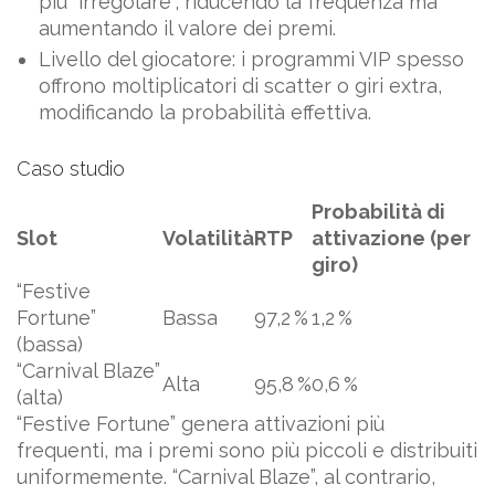
più “irregolare”, riducendo la frequenza ma
aumentando il valore dei premi.
Livello del giocatore: i programmi VIP spesso
offrono moltiplicatori di scatter o giri extra,
modificando la probabilità effettiva.
Caso studio
Probabilità di
Slot
Volatilità
RTP
attivazione (per
giro)
“Festive
Fortune”
Bassa
97,2 %
1,2 %
(bassa)
“Carnival Blaze”
Alta
95,8 %
0,6 %
(alta)
“Festive Fortune” genera attivazioni più
frequenti, ma i premi sono più piccoli e distribuiti
uniformemente. “Carnival Blaze”, al contrario,