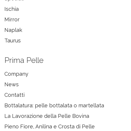
Ischia
Mirror
Naplak
Taurus
Prima Pelle
Company
News
Contatti
Bottalatura: pelle bottalata o martellata
La Lavorazione della Pelle Bovina
Pieno Fiore, Anilina e Crosta di Pelle