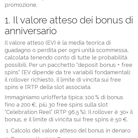
promozione.
1. Il valore atteso dei bonus di
anniversario
Il valore atteso (EV) è la media teorica di
guadagno o perdita per ogni unità scommessa,
calcolata tenendo conto di tutte le probabilità
possibili. Per un pacchetto “deposit bonus + free
spins” l’EV dipende da tre variabili fondamentali:
il rollover richiesto, il limite di vincita sui free
spins e l’RTP della slot associata.
Immaginiamo un’offerta tipica: 100 % di bonus
fino a 200 €, più 30 free spins sulla slot
“Celebration Reel” (RTP 96,5 %). Il rollover è 30× il
bonus, e il limite di vincita sui free spins è 50 €.
Calcolo del valore atteso del bonus in denaro