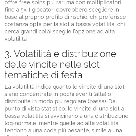
offre free spins più rari ma con moltiplicatori
fino a 5x. I giocatori dovrebbero scegliere in
base al proprio profilo di rischio: chi preferisce
costanza opta per la slot a bassa volatilità, chi
cerca grandi colpi sceglie l’opzione ad alta
volatilità.
3. Volatilità e distribuzione
delle vincite nelle slot
tematiche di festa
La volatilità indica quanto le vincite di una slot
siano concentrate in pochi eventi (alta) o
distribuite in modo più regolare (bassa). Dal
punto di vista statistico, le vincite di una slot a
bassa volatilità si avvicinano a una distribuzione
log‑normale, mentre quelle ad alta volatilità
tendono a una coda più pesante, simile a una