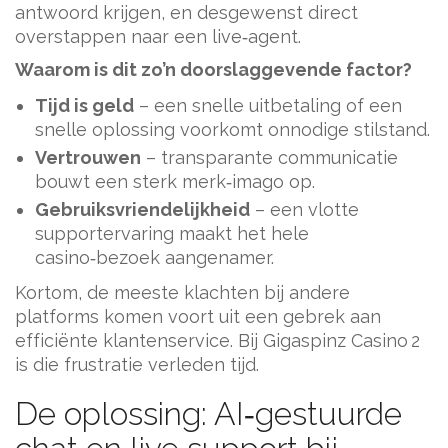
antwoord krijgen, en desgewenst direct
overstappen naar een live‑agent.
Waarom is dit zo’n doorslaggevende factor?
Tijd is geld
– een snelle uitbetaling of een
snelle oplossing voorkomt onnodige stilstand.
Vertrouwen
– transparante communicatie
bouwt een sterk merk‑imago op.
Gebruiksvriendelijkheid
– een vlotte
supportervaring maakt het hele
casino‑bezoek aangenamer.
Kortom, de meeste klachten bij andere
platforms komen voort uit een gebrek aan
efficiënte klantenservice. Bij Gigaspinz Casino 2
is die frustratie verleden tijd.
De oplossing: AI‑gestuurde