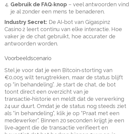
Gebruik de FAQ‑knop
– veel antwoorden vind
je al zonder een mens te benaderen.
Industry Secret:
De AI‑bot van Gigaspinz
Casino 2 leert continu van elke interactie. Hoe
vaker je de chat gebruikt, hoe accurater de
antwoorden worden.
Voorbeeldscenario
Stel je voor dat je een Bitcoin‑storting van
€0,005 wilt terugtrekken, maar de status blijft
op “in behandeling”. Je start de chat, de bot
toont direct een overzicht van je
transactie‑historie en meldt dat de verwerking
24 uur duurt. Omdat je de status nog steeds ziet
als “in behandeling”, klik je op “Praat met een
medewerker”. Binnen 20 seconden krijgt je een
live‑agent die de transactie verifieert en