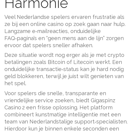
Harmonie
Veel Nederlandse spelers ervaren frustratie als
ze bij een online casino op zoek gaan naar hulp.
Langzame e‑mailreacties, onduidelijke
FAQ‑pagina’s en “geen mens aan de lijn” zorgen
ervoor dat spelers sneller afhaken.
Deze situatie wordt nog erger als je met crypto
betalingen zoals Bitcoin of Litecoin werkt. Een
onduidelijke transactie‑status kan je hard nodig
geld blokkeren, terwijl je juist wilt genieten van
het spel.
Voor spelers die snelle, transparante en
vriendelijke service zoeken, biedt Gigaspinz
Casino 2 een frisse oplossing. Het platform
combineert kunstmatige intelligentie met een
team van Nederlandstalige support‑specialisten.
Hierdoor kun je binnen enkele seconden een