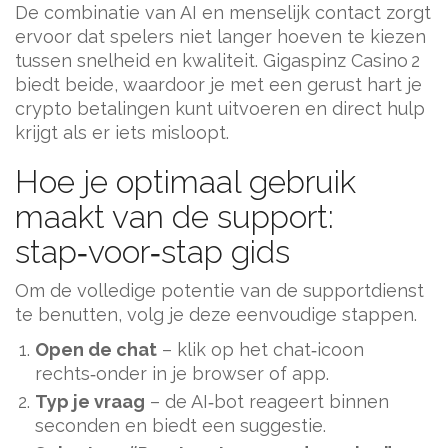
De combinatie van AI en menselijk contact zorgt
ervoor dat spelers niet langer hoeven te kiezen
tussen snelheid en kwaliteit. Gigaspinz Casino 2
biedt beide, waardoor je met een gerust hart je
crypto betalingen kunt uitvoeren en direct hulp
krijgt als er iets misloopt.
Hoe je optimaal gebruik
maakt van de support:
stap‑voor‑stap gids
Om de volledige potentie van de supportdienst
te benutten, volg je deze eenvoudige stappen.
Open de chat
– klik op het chat‑icoon
rechts‑onder in je browser of app.
Typ je vraag
– de AI‑bot reageert binnen
seconden en biedt een suggestie.