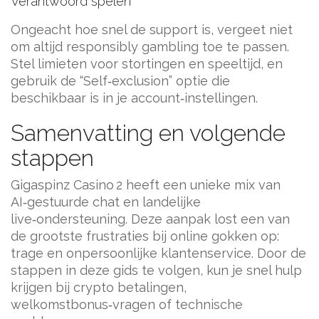
Verantwoord spelen
Ongeacht hoe snel de support is, vergeet niet
om altijd responsibly gambling toe te passen.
Stel limieten voor stortingen en speeltijd, en
gebruik de “Self‑exclusion” optie die
beschikbaar is in je account‑instellingen.
Samenvatting en volgende
stappen
Gigaspinz Casino 2 heeft een unieke mix van
AI‑gestuurde chat en landelijke
live‑ondersteuning. Deze aanpak lost een van
de grootste frustraties bij online gokken op:
trage en onpersoonlijke klantenservice. Door de
stappen in deze gids te volgen, kun je snel hulp
krijgen bij crypto betalingen,
welkomstbonus‑vragen of technische