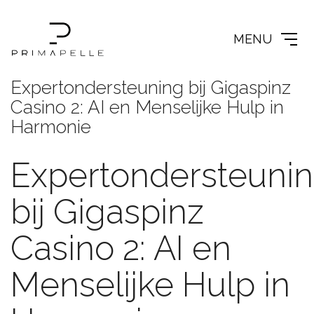
MENU
Expertondersteuning bij Gigaspinz
Casino 2: AI en Menselijke Hulp in
Harmonie
Expertondersteuni
bij Gigaspinz
Casino 2: AI en
Menselijke Hulp in