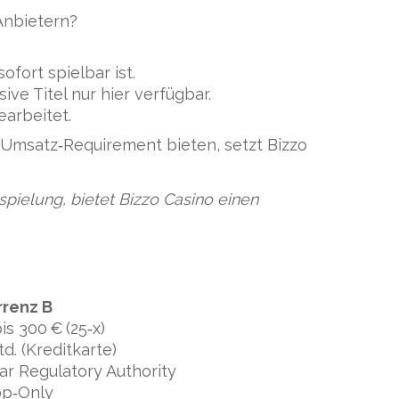
Anbietern?
fort spielbar ist.
ive Titel nur hier verfügbar.
arbeitet.
 Umsatz‑Requirement bieten, setzt Bizzo
pielung, bietet Bizzo Casino einen
renz B
is 300 € (25‑x)
td. (Kreditkarte)
tar Regulatory Authority
op‑Only