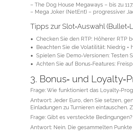
– The Dog House Megaways – bis zu 117.6
– Mega Joker (NetEnt) – progressiver J
Tipps zur Slot‑Auswahl (Bullet‑L
Checken Sie den RTP: Höherer RTP 
Beachten Sie die Volatilität: Niedrig 
Spielen Sie Demo‑Versionen: Testen Si
Achten Sie auf Bonus‑Features: Freis
3. Bonus‑ und Loyalty‑
Frage: Wie funktioniert das Loyalty‑Pro
Antwort: Jeder Euro, den Sie setzen, ge
Einladungen zu Turnieren eintauschen. Z
Frage: Gibt es versteckte Bedingungen?
Antwort: Nein. Die gesammelten Punkte ve