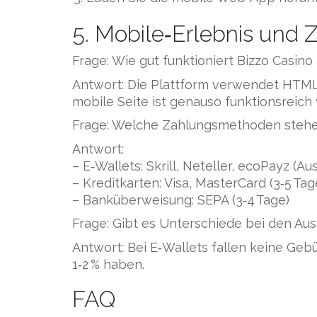
5. Mobile‑Erlebnis und
Frage: Wie gut funktioniert Bizzo Casi
Antwort: Die Plattform verwendet HTML5,
mobile Seite ist genauso funktionsreich
Frage: Welche Zahlungsmethoden stehe
Antwort:
– E‑Wallets: Skrill, Neteller, ecoPayz (Aus
– Kreditkarten: Visa, MasterCard (3‑5 Tag
– Banküberweisung: SEPA (3‑4 Tage)
Frage: Gibt es Unterschiede bei den A
Antwort: Bei E‑Wallets fallen keine G
1‑2 % haben.
FAQ