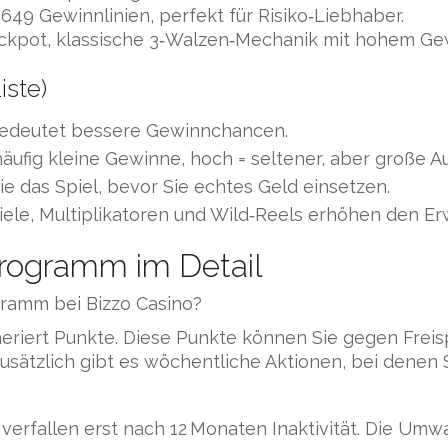
49 Gewinnlinien, perfekt für Risiko‑Liebhaber.
ackpot, klassische 3‑Walzen‑Mechanik mit hohem Ge
iste)
bedeutet bessere Gewinnchancen.
= häufig kleine Gewinne, hoch = seltener, aber große 
e das Spiel, bevor Sie echtes Geld einsetzen.
piele, Multiplikatoren und Wild‑Reels erhöhen den E
Programm im Detail
gramm bei Bizzo Casino?
neriert Punkte. Diese Punkte können Sie gegen Frei
usätzlich gibt es wöchentliche Aktionen, bei denen 
rfallen erst nach 12 Monaten Inaktivität. Die Umwand