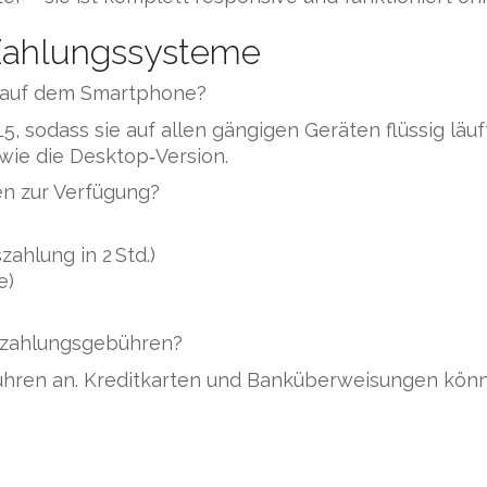
 Zahlungssysteme
no auf dem Smartphone?
 sodass sie auf allen gängigen Geräten flüssig läuft
 wie die Desktop‑Version.
n zur Verfügung?
zahlung in 2 Std.)
e)
uszahlungsgebühren?
ebühren an. Kreditkarten und Banküberweisungen kö