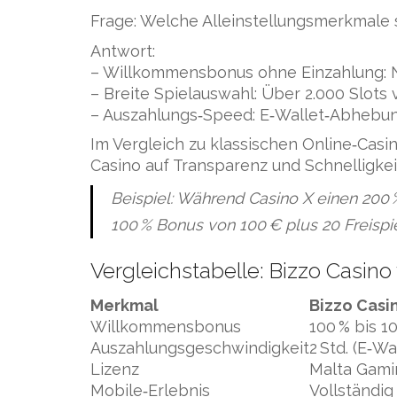
Frage: Welche Alleinstellungsmerkmale 
Antwort:
– Willkommensbonus ohne Einzahlung: Neu
– Breite Spielauswahl: Über 2.000 Slots 
– Auszahlungs‑Speed: E‑Wallet‑Abhebung
Im Vergleich zu klassischen Online‑Cas
Casino auf Transparenz und Schnelligkei
Beispiel: Während Casino X einen 200 
100 % Bonus von 100 € plus 20 Freispi
Vergleichstabelle: Bizzo Casino
Merkmal
Bizzo Casi
Willkommensbonus
100 % bis 10
Auszahlungsgeschwindigkeit
2 Std. (E‑Wa
Lizenz
Malta Gami
Mobile‑Erlebnis
Vollständi