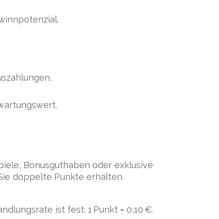
winnpotenzial.
Auszahlungen.
rwartungswert.
spiele, Bonusguthaben oder exklusive
Sie doppelte Punkte erhalten.
lungsrate ist fest: 1 Punkt = 0,10 €.