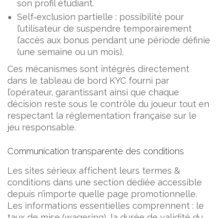
son profil étudiant.
Self‑exclusion partielle : possibilité pour
l’utilisateur de suspendre temporairement
l’accès aux bonus pendant une période définie
(une semaine ou un mois).
Ces mécanismes sont intégrés directement
dans le tableau de bord KYC fourni par
l’opérateur, garantissant ainsi que chaque
décision reste sous le contrôle du joueur tout en
respectant la réglementation française sur le
jeu responsable.
Communication transparente des conditions
Les sites sérieux affichent leurs termes &
conditions dans une section dédiée accessible
depuis n’importe quelle page promotionnelle.
Les informations essentielles comprennent : le
taux de mise (wagering), la durée de validité du