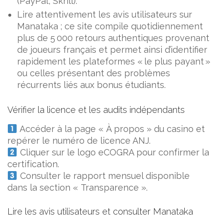
(PayPal, Skrill).
Lire attentivement les avis utilisateurs sur
Manataka ; ce site compile quotidiennement
plus de 5 000 retours authentiques provenant
de joueurs français et permet ainsi d’identifier
rapidement les plateformes « le plus payant »
ou celles présentant des problèmes
récurrents liés aux bonus étudiants.
Vérifier la licence et les audits indépendants
Accéder à la page « À propos » du casino et
repérer le numéro de licence ANJ.
Cliquer sur le logo eCOGRA pour confirmer la
certification.
Consulter le rapport mensuel disponible
dans la section « Transparence ».
Lire les avis utilisateurs et consulter Manataka