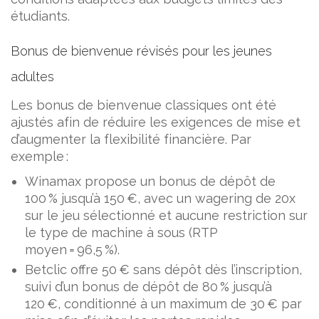
étudiants.
Bonus de bienvenue révisés pour les jeunes
adultes
Les bonus de bienvenue classiques ont été
ajustés afin de réduire les exigences de mise et
d’augmenter la flexibilité financière. Par
exemple :
Winamax propose un bonus de dépôt de
100 % jusqu’à 150 €, avec un wagering de 20x
sur le jeu sélectionné et aucune restriction sur
le type de machine à sous (RTP
moyen = 96,5 %).
Betclic offre 50 € sans dépôt dès l’inscription,
suivi d’un bonus de dépôt de 80 % jusqu’à
120 €, conditionné à un maximum de 30 € par