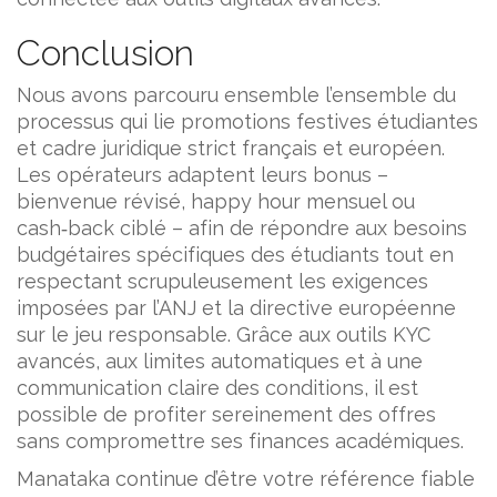
Conclusion
Nous avons parcouru ensemble l’ensemble du
processus qui lie promotions festives étudiantes
et cadre juridique strict français et européen.
Les opérateurs adaptent leurs bonus –
bienvenue révisé, happy hour mensuel ou
cash‑back ciblé – afin de répondre aux besoins
budgétaires spécifiques des étudiants tout en
respectant scrupuleusement les exigences
imposées par l’ANJ et la directive européenne
sur le jeu responsable. Grâce aux outils KYC
avancés, aux limites automatiques et à une
communication claire des conditions, il est
possible de profiter sereinement des offres
sans compromettre ses finances académiques.
Manataka continue d’être votre référence fiable