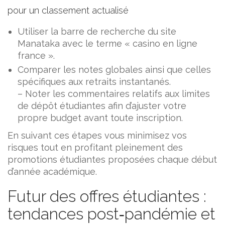
pour un classement actualisé
Utiliser la barre de recherche du site
Manataka avec le terme « casino en ligne
france ».
Comparer les notes globales ainsi que celles
spécifiques aux retraits instantanés.
– Noter les commentaires relatifs aux limites
de dépôt étudiantes afin d’ajuster votre
propre budget avant toute inscription.
En suivant ces étapes vous minimisez vos
risques tout en profitant pleinement des
promotions étudiantes proposées chaque début
d’année académique.
Futur des offres étudiantes :
tendances post‑pandémie et