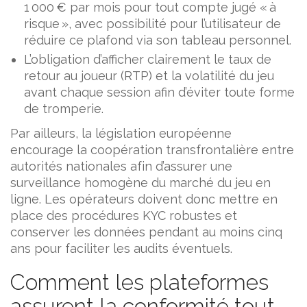
1 000 € par mois pour tout compte jugé « à
risque », avec possibilité pour l’utilisateur de
réduire ce plafond via son tableau personnel.
L’obligation d’afficher clairement le taux de
retour au joueur (RTP) et la volatilité du jeu
avant chaque session afin d’éviter toute forme
de tromperie.
Par ailleurs, la législation européenne
encourage la coopération transfrontalière entre
autorités nationales afin d’assurer une
surveillance homogène du marché du jeu en
ligne. Les opérateurs doivent donc mettre en
place des procédures KYC robustes et
conserver les données pendant au moins cinq
ans pour faciliter les audits éventuels.
Comment les plateformes
assurent la conformité tout