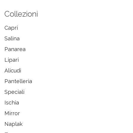
Collezioni
Capri
Salina
Panarea
Lipari
Alicudi
Pantelleria
Speciali
Ischia
Mirror
Naplak