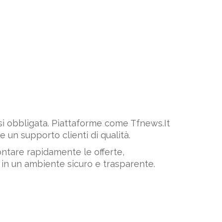
asi obbligata. Piattaforme come Tfnews.It
e un supporto clienti di qualità.
ontare rapidamente le offerte,
 in un ambiente sicuro e trasparente.