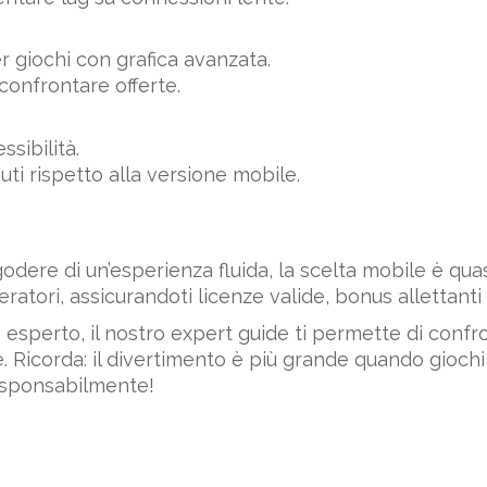
r giochi con grafica avanzata.
r confrontare offerte.
sibilità.
ti rispetto alla versione mobile.
godere di un’esperienza fluida, la scelta mobile è qu
eratori, assicurandoti licenze valide, bonus allettanti 
 esperto, il nostro expert guide ti permette di confr
Ricorda: il divertimento è più grande quando giochi
esponsabilmente!