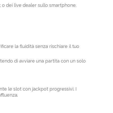
 o dei live dealer sullo smartphone.
icare la fluidità senza rischiare il tuo
tendo di avviare una partita con un solo
te le slot con jackpot progressivi. I
ffluenza.