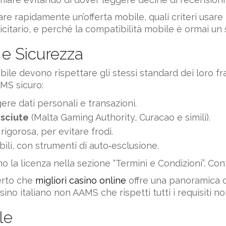
re rapidamente un’offerta mobile, quali criteri usar
citario, e perché la compatibilità mobile è ormai un s
 e Sicurezza
obile devono rispettare gli stessi standard dei loro fr
AMS sicuro:
re dati personali e transazioni.
osciute
(Malta Gaming Authority, Curacao e simili).
igorosa, per evitare frodi.
bili, con strumenti di auto‑esclusione.
la licenza nella sezione “Termini e Condizioni”. Cont
erto che
migliori casino online
offre una panoramica de
asino italiano non AAMS che rispetti tutti i requisiti no
le