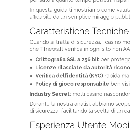
In questa guida ti mostriamo come valuta
affidabile da un semplice miraggio pubbli
Caratteristiche Tecniche
Quando si tratta di sicurezza, i casinò m
che Tfnews.It verifica in ogni sito non A
Crittografia SSL a 256 bit
per protegge
Licenze rilasciate da autorità ricon
Verifica dell’identità (KYC)
rapida ma r
Policy di gioco responsabile
ben visi
Industry Secret:
molti casinò nascondono 
Durante la nostra analisi, abbiamo scop
di sicurezza, facilitando la scelta di un c
Esperienza Utente Mobi