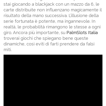
stai giocando a blackjack con un mazzo da 6, le
carte distribuite non influenzano magicamente il
risultato della mano successiva. L’illusione della
serie fortunata è potente, ma ingannevole. In
realtà, le probabilità rimangono le stesse a ogni
giro. Ancora più importante, su
PalmSlots Italia
troverai giochi che spiegano bene queste
dinamiche, così eviti di farti prendere da falsi
miti.