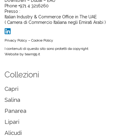
Downtown – Dubai – EAU
Phone +971 4 3216260
Presso :
Italian Industry & Commerce Office in The UAE
( Camera di Commercio Italiana negli Emirati Arabi )
Privacy Policy
–
Cookie Policy
I contenuti di questo sito sono protetti da copyright
Website by
team99.it
Collezioni
Capri
Salina
Panarea
Lipari
Alicudi