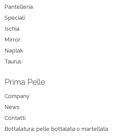
Pantelleria
Speciali
Ischia
Mirror
Naplak
Taurus
Prima Pelle
Company
News
Contatti
Bottalatura: pelle bottalata o martellata