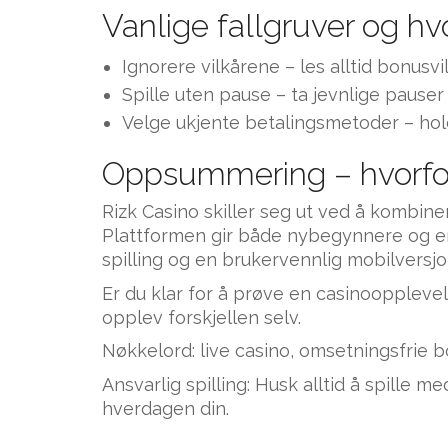
Vanlige fallgruver og 
Ignorere vilkårene – les alltid bonusv
Spille uten pause – ta jevnlige pauser 
Velge ukjente betalingsmetoder – hold
Oppsummering – hvorfor 
Rizk Casino skiller seg ut ved å kombine
Plattformen gir både nybegynnere og er
spilling og en brukervennlig mobilversjon
Er du klar for å prøve en casinoopplevel
opplev forskjellen selv.
Nøkkelord: live casino, omsetningsfrie b
Ansvarlig spilling: Husk alltid å spille m
hverdagen din.