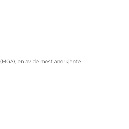
y (MGA), en av de mest anerkjente