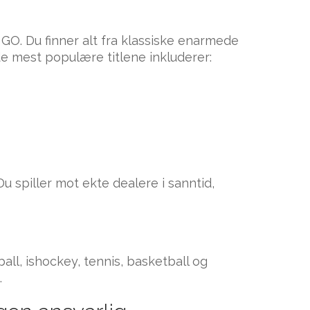
GO. Du finner alt fra klassiske enarmede
de mest populære titlene inkluderer:
u spiller mot ekte dealere i sanntid,
all, ishockey, tennis, basketball og
.