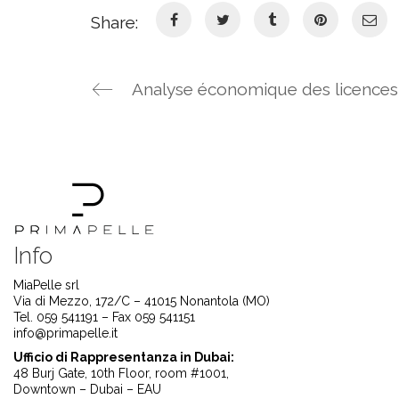
Share:
Info
MiaPelle srl
Via di Mezzo, 172/C – 41015 Nonantola (MO)
Tel. 059 541191 – Fax 059 541151
info@primapelle.it
Ufficio di Rappresentanza in Dubai:
48 Burj Gate, 10th Floor, room #1001,
Downtown – Dubai – EAU