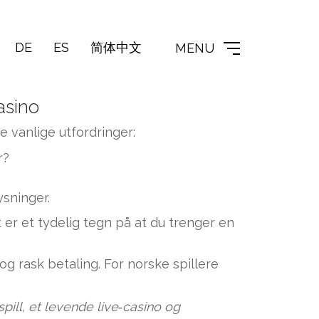
DE
ES
简体中文
MENU
asino
e vanlige utfordringer:
r?
ysninger.
 er et tydelig tegn på at du trenger en
g rask betaling. For norske spillere
spill, et levende live‑casino og