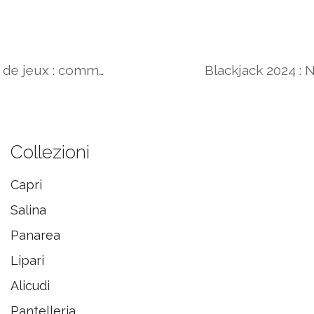
Analyse économique des licences de jeux : comment les bonus des sites sous la Malta Gaming Authority influencent la rentabilité des joueurs
Collezioni
Capri
Salina
Panarea
Lipari
Alicudi
Pantelleria