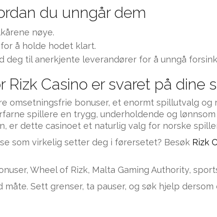
hvordan du unngår dem
ilkårene nøye.
for å holde hodet klart.
 deg til anerkjente leverandører for å unngå forsink
Rizk Casino er svaret på dine s
re omsetningsfrie bonuser, et enormt spillutvalg og 
farne spillere en trygg, underholdende og lønnsom 
, er dette casinoet et naturlig valg for norske spille
se som virkelig setter deg i førersetet? Besøk
Rizk C
onuser, Wheel of Rizk, Malta Gaming Authority, sport
ed måte. Sett grenser, ta pauser, og søk hjelp dersom 