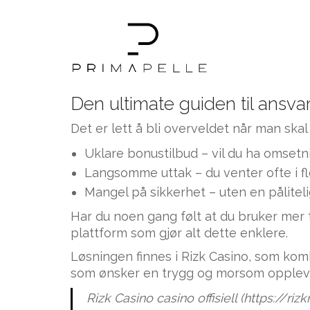
Den ultimate guiden til ansvar
Det er lett å bli overveldet når man ska
Uklare bonustilbud – vil du ha omsetn
Langsomme uttak – du venter ofte i f
Mangel på sikkerhet – uten en pålitel
Har du noen gang følt at du bruker mer t
plattform som gjør alt dette enklere.
Løsningen finnes i Rizk Casino, som komb
som ønsker en trygg og morsom opplevel
Rizk Casino casino offisiell (https://ri