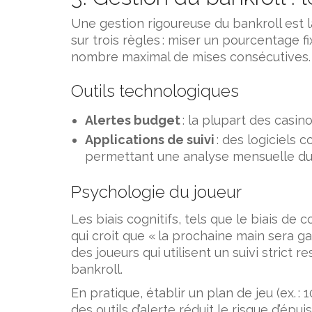
Une gestion rigoureuse du bankroll est 
sur trois règles : miser un pourcentage f
nombre maximal de mises consécutives.
Outils technologiques
Alertes budget
: la plupart des casin
Applications de suivi
: des logiciels
permettant une analyse mensuelle du
Psychologie du joueur
Les biais cognitifs, tels que le biais de c
qui croit que « la prochaine main sera 
des joueurs qui utilisent un suivi strict 
bankroll.
En pratique, établir un plan de jeu (ex. :
des outils d’alerte réduit le risque d’ép