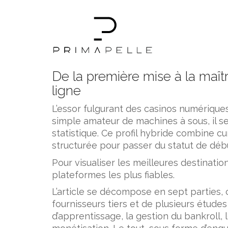
De la première mise à la maît
ligne
L’essor fulgurant des casinos numériques 
simple amateur de machines à sous, il s
statistique. Ce profil hybride combine cu
structurée pour passer du statut de débu
Pour visualiser les meilleures destinatio
plateformes les plus fiables.
L’article se décompose en sept parties, 
fournisseurs tiers et de plusieurs étude
d’apprentissage, la gestion du bankroll,