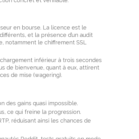
ction concret et vérifiable.
sseur en bourse. La licence est le
différents, et la présence d’un audit
ue, notamment le chiffrement SSL
e chargement inférieur à trois secondes
s de bienvenue, quant à eux, attirent
ces de mise (wagering).
on des gains quasi impossible.
s, ce qui freine la progression.
RTP, réduisant ainsi les chances de
munautés Reddit, tests gratuits en mode