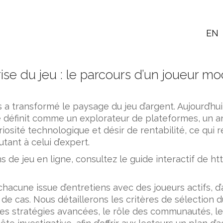
EN
rise du jeu : le parcours d’un joueur m
a transformé le paysage du jeu d’argent. Aujourd’hui,
e définit comme un explorateur de plateformes, un a
riosité technologique et désir de rentabilité, ce qui 
tant à celui d’expert.
ns de jeu en ligne, consultez le guide interactif de 
chacune issue d’entretiens avec des joueurs actifs, d
s de cas. Nous détaillerons les critères de sélection
 les stratégies avancées, le rôle des communautés, le