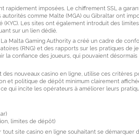
nt rapidement imposées. Le chiffrement SSL a garanti
es autorités comme Malte (MGA) ou Gibraltar ont imp
é (KYC). Les sites ont également introduit des limites
ant sur un lien dédié.
 La Malta Gaming Authority a créé un cadre de conform
toires (RNG) et des rapports sur les pratiques de j
 la confiance des joueurs, qui pouvaient désormais vé
 des nouveaux casino en ligne, utilise ces critères po
sion et politique de dépôt minimum clairement affiché
ce qui incite les opérateurs à améliorer leurs pratiqu
ar)
ion, limites de dépôt)
r tout site casino en ligne souhaitant se démarquer 