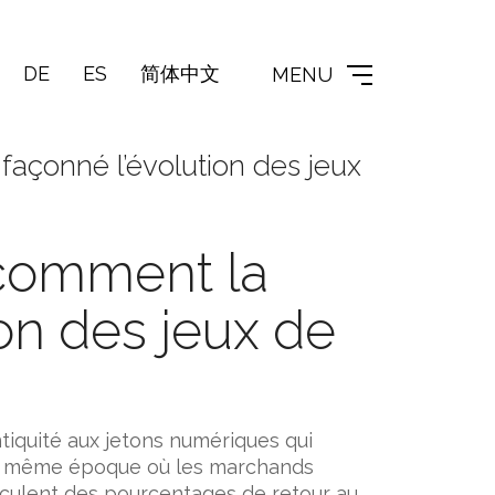
DE
ES
简体中文
MENU
 façonné l’évolution des jeux
: comment la
ion des jeux de
ntiquité aux jetons numériques qui
 la même époque où les marchands
lculent des pourcentages de retour au