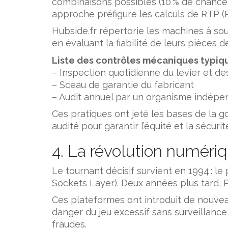
combinaisons possibles (10 % de chance de
approche préfigure les calculs de RTP (Re
Hubside.fr répertorie les machines à sou
en évaluant la fiabilité de leurs pièces 
Liste des contrôles mécaniques typiq
– Inspection quotidienne du levier et de
– Sceau de garantie du fabricant
– Audit annuel par un organisme indépe
Ces pratiques ont jeté les bases de la g
audité pour garantir l’équité et la sécurit
4. La révolution numériq
Le tournant décisif survient en 1994 : l
Sockets Layer). Deux années plus tard, 
Ces plateformes ont introduit de nouveau
danger du jeu excessif sans surveillanc
fraudes.