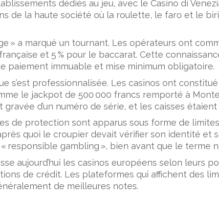
établissements dédiés au jeu, avec le Casino di Venez
s de la haute société où la roulette, le faro et le biri
ge » a marqué un tournant. Les opérateurs ont comme
 française et 5 % pour le baccarat. Cette connaissanc
 de paiement immuable et mise minimum obligatoire.
que s’est professionnalisée. Les casinos ont constitué
omme le jackpot de 500 000 francs remporté à Monte 
t gravée d’un numéro de série, et les caisses étaient 
es de protection sont apparus sous forme de limites 
après quoi le croupier devait vérifier son identité et
responsible gambling », bien avant que le terme ne
lasse aujourd’hui les casinos européens selon leurs po
itions de crédit. Les plateformes qui affichent des li
généralement de meilleures notes.