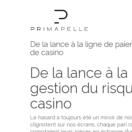
De la lance à la ligne de pai
de casino
De la lance à l
gestion du risqu
casino
Le hasard a toujours été un miroir de nos
clignotent sur nos écrans, chaque pari
comptaient leurs pièces en échange d’u