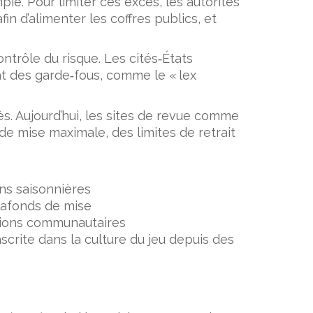
pie. Pour limiter ces excès, les autorités
n d’alimenter les coffres publics, et
ontrôle du risque. Les cités‑États
nt des garde‑fous, comme le « lex
ès. Aujourd’hui, les sites de revue comme
de mise maximale, des limites de retrait
ons saisonnières
lafonds de mise
ctions communautaires
scrite dans la culture du jeu depuis des