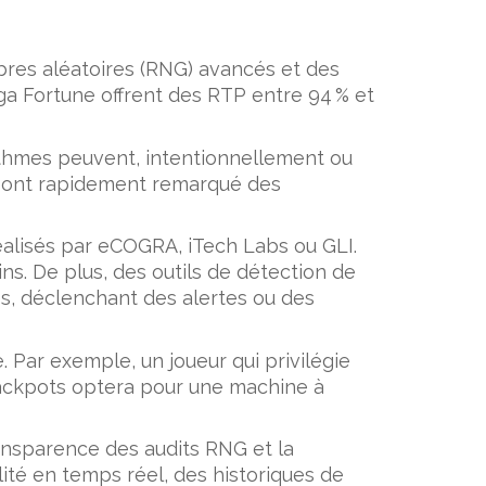
bres aléatoires (RNG) avancés et des
ga Fortune offrent des RTP entre 94 % et
orithmes peuvent, intentionnellement ou
rs ont rapidement remarqué des
éalisés par eCOGRA, iTech Labs ou GLI.
ins. De plus, des outils de détection de
s, déclenchant des alertes ou des
. Par exemple, un joueur qui privilégie
e jackpots optera pour une machine à
ransparence des audits RNG et la
ilité en temps réel, des historiques de