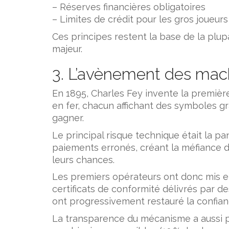
– Réserves financières obligatoires
– Limites de crédit pour les gros joueurs
Ces principes restent la base de la plupa
majeur.
3. L’avènement des mac
En 1895, Charles Fey invente la première
en fer, chacun affichant des symboles gra
gagner.
Le principal risque technique était la 
paiements erronés, créant la méfiance d
leurs chances.
Les premiers opérateurs ont donc mis en
certificats de conformité délivrés par d
ont progressivement restauré la confian
La transparence du mécanisme a aussi p