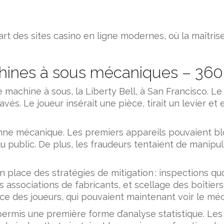
rt des sites casino en ligne modernes, où la maîtrise
hines à sous mécaniques – 360
 machine à sous, la Liberty Bell, à San Francisco. L
vés. Le joueur insérait une pièce, tirait un levier et 
panne mécanique. Les premiers appareils pouvaient bl
u public. De plus, les fraudeurs tentaient de manipu
 place des stratégies de mitigation : inspections qu
es associations de fabricants, et scellage des boîtie
ce des joueurs, qui pouvaient maintenant voir le mé
ermis une première forme d’analyse statistique. Le