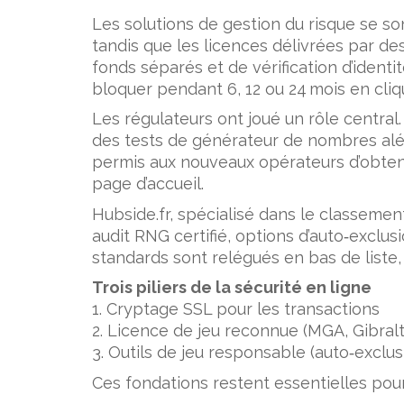
Les solutions de gestion du risque se so
tandis que les licences délivrées par d
fonds séparés et de vérification d’identit
bloquer pendant 6, 12 ou 24 mois en cliqu
Les régulateurs ont joué un rôle central.
des tests de générateur de nombres aléa
permis aux nouveaux opérateurs d’obtenir
page d’accueil.
Hubside.fr, spécialisé dans le classement
audit RNG certifié, options d’auto‑exclu
standards sont relégués en bas de liste, 
Trois piliers de la sécurité en ligne
1. Cryptage SSL pour les transactions
2. Licence de jeu reconnue (MGA, Gibralt
3. Outils de jeu responsable (auto‑exclus
Ces fondations restent essentielles pou