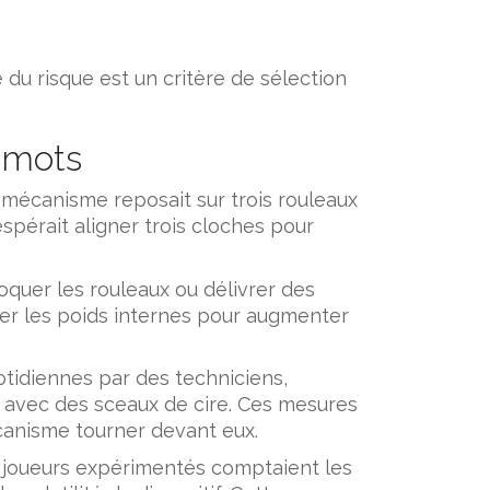
 du risque est un critère de sélection
 mots
e mécanisme reposait sur trois rouleaux
espérait aligner trois cloches pour
oquer les rouleaux ou délivrer des
ler les poids internes pour augmenter
otidiennes par des techniciens,
rs avec des sceaux de cire. Ces mesures
canisme tourner devant eux.
s joueurs expérimentés comptaient les