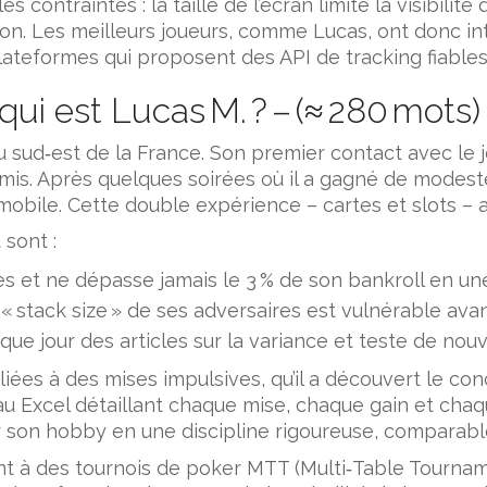
s contraintes : la taille de l’écran limite la visibili
sion. Les meilleurs joueurs, comme Lucas, ont donc i
lateformes qui proposent des API de tracking fiables
ui est Lucas M. ? – (≈ 280 mots)
u sud‑est de la France. Son premier contact avec le jeu
mis. Après quelques soirées où il a gagné de modeste
 mobile. Cette double expérience – cartes et slots –
 sont :
ières et ne dépasse jamais le 3 % de son bankroll en un
 « stack size » de ses adversaires est vulnérable avan
que jour des articles sur la variance et teste de nou
 liées à des mises impulsives, qu’il a découvert le 
bleau Excel détaillant chaque mise, chaque gain et ch
er son hobby en une discipline rigoureuse, comparable
ent à des tournois de poker MTT (Multi‑Table Tournam