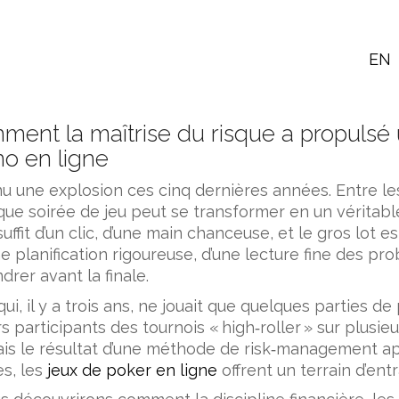
EN
mment la maîtrise du risque a propulsé
o en ligne
nu une explosion ces cinq dernières années. Entre le
haque soirée de jeu peut se transformer en un vérita
suffit d’un clic, d’une main chanceuse, et le gros lot e
ne planification rigoureuse, d’une lecture fine des pro
drer avant la finale.
qui, il y a trois ans, ne jouait que quelques parties d
eurs participants des tournois « high‑roller » sur plus
 mais le résultat d’une méthode de risk‑management a
es, les
jeux de poker en ligne
offrent un terrain d’ent