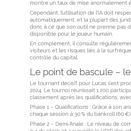
montre un taux de mise anormalement éle
Cependant, l’utilisation de l’IA doit resp
automatiquement, et la plupart des jurid
donc à ce que son outil ne prenne pas de 
disponible pour le joueur humain.
En complément, il consulte régulièrement 
visiteurs et les risques liés à la surfréqu
contrôle du capital.
Le point de bascule – le
Le tournant décisif pour Lucas s’est pro
2024. Le tournoi réunissait 1 200 partici
classement après les qualifications, avec 
Phase 1 – Qualifications : Grâce à son ana
chaque session à 30 % du bankroll (60 €) e
Phase 2 – Demi‑finale : Le niveau de com
0,4 du stack et a surveillé le VPIP des a