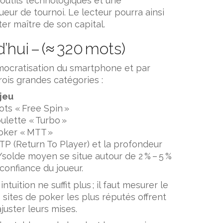
 outils technologiques et une
ur de tournoi. Le lecteur pourra ainsi
ster maître de son capital.
’hui – (≈ 320 mots)
émocratisation du smartphone et par
ois grandes catégories :
jeu
ots « Free Spin »
ulette « Turbo »
oker « MTT »
RTP (Return To Player) et la profondeur
/solde moyen se situe autour de 2 % – 5 %
 confiance du joueur.
tuition ne suffit plus ; il faut mesurer le
es sites de poker les plus réputés offrent
juster leurs mises.