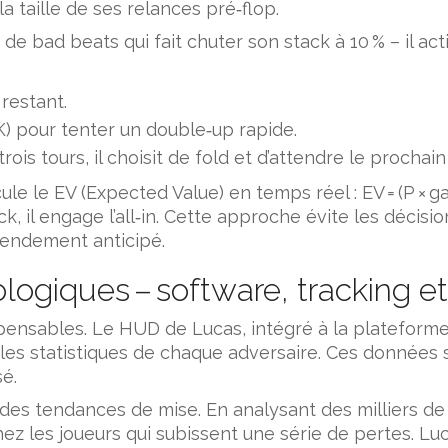
a taille de ses relances pré‑flop.
de bad beats qui fait chuter son stack à 10 % – il act
 restant.
K) pour tenter un double‑up rapide.
ois tours, il choisit de fold et d’attendre le prochain 
ule le EV (Expected Value) en temps réel : EV = (P × gain
ack, il engage l’all‑in. Cette approche évite les décis
rendement anticipé.
logiques – software, tracking et
spensables. Le HUD de Lucas, intégré à la plateforme
t les statistiques de chaque adversaire. Ces donnée
é.
n des tendances de mise. En analysant des milliers de 
chez les joueurs qui subissent une série de pertes. Lu