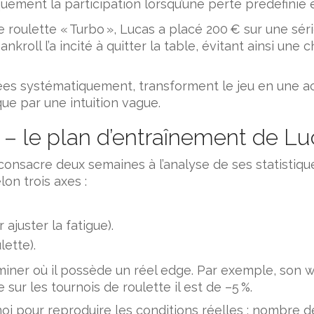
ement la participation lorsqu’une perte prédéfinie est
 roulette « Turbo », Lucas a placé 200 € sur une séri
kroll l’a incité à quitter la table, évitant ainsi une
ées systématiquement, transforment le jeu en une ac
que par une intuition vague.
 – le plan d’entraînement de Luc
onsacre deux semaines à l’analyse de ses statistique
on trois axes :
juster la fatigue).
lette).
iner où il possède un réel edge. Par exemple, son wi
 sur les tournois de roulette il est de –5 %.
rnoi pour reproduire les conditions réelles : nombre d