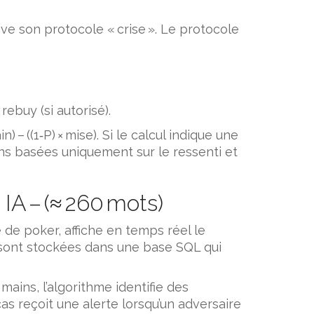
ive son protocole « crise ». Le protocole
rebuy (si autorisé).
) – ((1‑P) × mise). Si le calcul indique une
ions basées uniquement sur le ressenti et
 IA – (≈ 260 mots)
 de poker, affiche en temps réel le
s sont stockées dans une base SQL qui
mains, l’algorithme identifie des
cas reçoit une alerte lorsqu’un adversaire