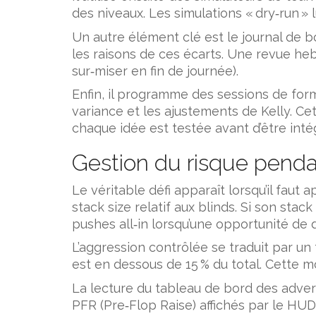
des niveaux. Les simulations « dry‑run » l
Un autre élément clé est le journal de b
les raisons de ces écarts. Une revue he
sur‑miser en fin de journée).
Enfin, il programme des sessions de for
variance et les ajustements de Kelly. 
chaque idée est testée avant d’être intégr
Gestion du risque pendan
Le véritable défi apparaît lorsqu’il fau
stack size relatif aux blinds. Si son stac
pushes all‑in lorsqu’une opportunité de
L’aggression contrôlée se traduit par un 
est en dessous de 15 % du total. Cette mo
La lecture du tableau de bord des advers
PFR (Pre‑Flop Raise) affichés par le HUD