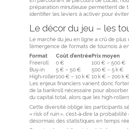
En parcourant le parcours de Lucas, nous
préparation minutieuse permettent de tr
identifier les leviers à activer pour évite
Le décor du jeu – les tou
Le marché du jeu en ligne a crû de plus
l’émergence de formats de tournois à ent
Format
Coût d’entrée
Prix moyen
Freeroll
0 €
100 € – 500 €
Buy‑in
5 € – 50 €
500 € – 5 k €
High‑roller
100 € – 10 k €
10 k € – 200 k 
Les enjeux financiers varient donc forte
de la bankroll nécessaire pour absorber l
du capital total, alors que les high‑rolle
Cette diversité oblige les participants sér
« risk of ruin », c’est‑à‑dire la probabili
désormais des statistiques en temps réel 