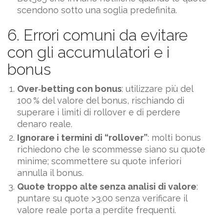
scendono sotto una soglia predefinita.
6. Errori comuni da evitare
con gli accumulatori e i
bonus
Over‑betting con bonus
: utilizzare più del
100 % del valore del bonus, rischiando di
superare i limiti di rollover e di perdere
denaro reale.
Ignorare i termini di “rollover”
: molti bonus
richiedono che le scommesse siano su quote
minime; scommettere su quote inferiori
annulla il bonus.
Quote troppo alte senza analisi di valore
:
puntare su quote >3.00 senza verificare il
valore reale porta a perdite frequenti.