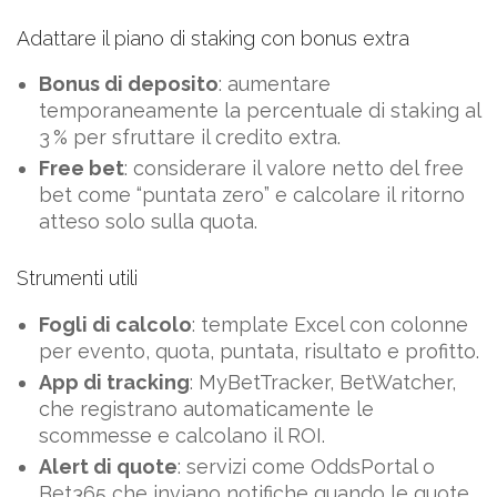
Adattare il piano di staking con bonus extra
Bonus di deposito
: aumentare
temporaneamente la percentuale di staking al
3 % per sfruttare il credito extra.
Free bet
: considerare il valore netto del free
bet come “puntata zero” e calcolare il ritorno
atteso solo sulla quota.
Strumenti utili
Fogli di calcolo
: template Excel con colonne
per evento, quota, puntata, risultato e profitto.
App di tracking
: MyBetTracker, BetWatcher,
che registrano automaticamente le
scommesse e calcolano il ROI.
Alert di quote
: servizi come OddsPortal o
Bet365 che inviano notifiche quando le quote