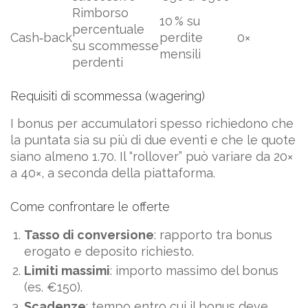
Rimborso
10 % su
percentuale
Cash‑back
perdite
0×
su scommesse
mensili
perdenti
Requisiti di scommessa (wagering)
I bonus per accumulatori spesso richiedono che
la puntata sia su più di due eventi e che le quote
siano almeno 1.70. Il “rollover” può variare da 20×
a 40×, a seconda della piattaforma.
Come confrontare le offerte
Tasso di conversione
: rapporto tra bonus
erogato e deposito richiesto.
Limiti massimi
: importo massimo del bonus
(es. €150).
Scadenze
: tempo entro cui il bonus deve