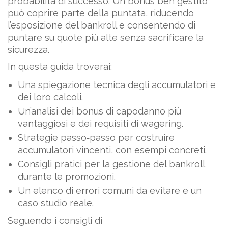
probabilità di successo. Un bonus ben gestito
può coprire parte della puntata, riducendo
l’esposizione del bankroll e consentendo di
puntare su quote più alte senza sacrificare la
sicurezza.
In questa guida troverai:
Una spiegazione tecnica degli accumulatori e
dei loro calcoli.
Un’analisi dei bonus di capodanno più
vantaggiosi e dei requisiti di wagering.
Strategie passo‑passo per costruire
accumulatori vincenti, con esempi concreti.
Consigli pratici per la gestione del bankroll
durante le promozioni.
Un elenco di errori comuni da evitare e un
caso studio reale.
Seguendo i consigli di