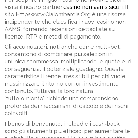
visita il nostro partner
casino non aams sicuri
. Il
sito Httpswww.Cialombardia.Org è una risorsa
indipendente che classifica i nuovi casino non
AAMS, fornendo recensioni dettagliate su
licenze, RTP e metodi di pagamento.
Gli accumulatori, noti anche come multi‑bet,
consentono di combinare più selezioni in
un’unica scommessa, moltiplicando le quote e, di
conseguenza, il potenziale guadagno. Questa
caratteristica li rende irresistibili per chi vuole
massimizzare il ritorno con un investimento
contenuto. Tuttavia, la loro natura
“tutto‑o‑niente” richiede una comprensione
profonda dei meccanismi di calcolo e dei rischi
coinvolti.
I bonus di benvenuto, i reload e i cash‑back
sono gli strumenti più efficaci per aumentare le