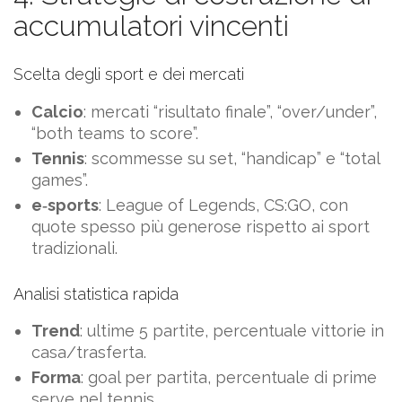
accumulatori vincenti
Scelta degli sport e dei mercati
Calcio
: mercati “risultato finale”, “over/under”,
“both teams to score”.
Tennis
: scommesse su set, “handicap” e “total
games”.
e‑sports
: League of Legends, CS:GO, con
quote spesso più generose rispetto ai sport
tradizionali.
Analisi statistica rapida
Trend
: ultime 5 partite, percentuale vittorie in
casa/trasferta.
Forma
: goal per partita, percentuale di prime
serve nel tennis.