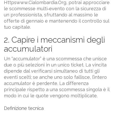
Httpswww.Cialombardia.Org, potrai approcciare
le scommesse multi‑evento con la sicurezza di
un professionista, sfruttando al massimo le
offerte di gennaio e mantenendo il controllo sul
tuo capitale.
2. Capire i meccanismi degli
accumulatori
Un “accumulator” è una scommessa che unisce
due o più selezioni in un unico ticket. La vincita
dipende dal verificarsi simultaneo di tutti gli
eventi scelti; se anche uno solo fallisce, l’intero
accumulator è perdente. La differenza
principale rispetto a una scommessa singola è il
modo in cui le quote vengono moltiplicate.
Definizione tecnica