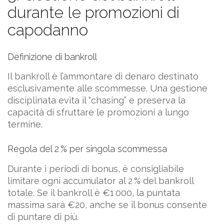
durante le promozioni di
capodanno
Definizione di bankroll
Il bankroll è l’ammontare di denaro destinato
esclusivamente alle scommesse. Una gestione
disciplinata evita il “chasing” e preserva la
capacità di sfruttare le promozioni a lungo
termine.
Regola del 2 % per singola scommessa
Durante i periodi di bonus, è consigliabile
limitare ogni accumulator al 2 % del bankroll
totale. Se il bankroll è €1 000, la puntata
massima sarà €20, anche se il bonus consente
di puntare di più.