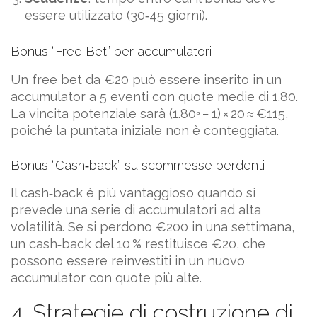
essere utilizzato (30‑45 giorni).
Bonus “Free Bet” per accumulatori
Un free bet da €20 può essere inserito in un
accumulator a 5 eventi con quote medie di 1.80.
La vincita potenziale sarà (1.80⁵ − 1) × 20 ≈ €115,
poiché la puntata iniziale non è conteggiata.
Bonus “Cash‑back” su scommesse perdenti
Il cash‑back è più vantaggioso quando si
prevede una serie di accumulatori ad alta
volatilità. Se si perdono €200 in una settimana,
un cash‑back del 10 % restituisce €20, che
possono essere reinvestiti in un nuovo
accumulator con quote più alte.
4. Strategie di costruzione di