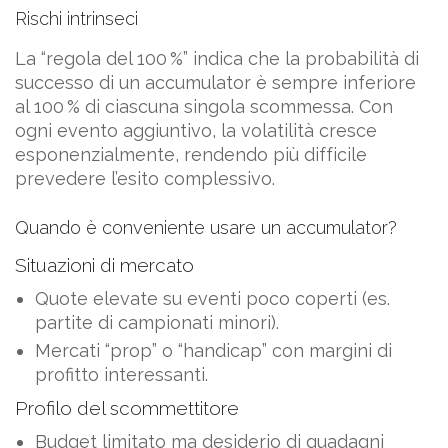
Rischi intrinseci
La “regola del 100 %” indica che la probabilità di
successo di un accumulator è sempre inferiore
al 100 % di ciascuna singola scommessa. Con
ogni evento aggiuntivo, la volatilità cresce
esponenzialmente, rendendo più difficile
prevedere l’esito complessivo.
Quando è conveniente usare un accumulator?
Situazioni di mercato
Quote elevate su eventi poco coperti (es.
partite di campionati minori).
Mercati “prop” o “handicap” con margini di
profitto interessanti.
Profilo del scommettitore
Budget limitato ma desiderio di guadagni