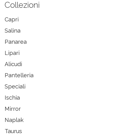
Collezioni
Capri
Salina
Panarea
Lipari
Alicudi
Pantelleria
Speciali
Ischia
Mirror
Naplak
Taurus