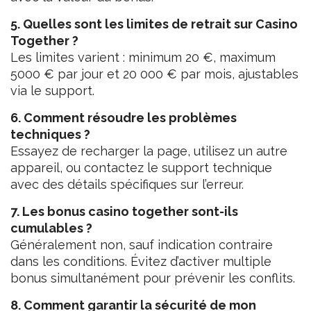
5. Quelles sont les limites de retrait sur Casino
Together ?
Les limites varient : minimum 20 €, maximum
5000 € par jour et 20 000 € par mois, ajustables
via le support.
6. Comment résoudre les problèmes
techniques ?
Essayez de recharger la page, utilisez un autre
appareil, ou contactez le support technique
avec des détails spécifiques sur l’erreur.
7. Les bonus casino together sont-ils
cumulables ?
Généralement non, sauf indication contraire
dans les conditions. Évitez d’activer multiple
bonus simultanément pour prévenir les conflits.
8. Comment garantir la sécurité de mon