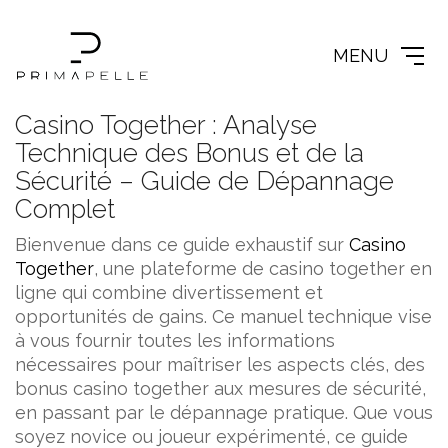
MENU
Casino Together : Analyse
Technique des Bonus et de la
Sécurité – Guide de Dépannage
Complet
Bienvenue dans ce guide exhaustif sur
Casino
Together
, une plateforme de casino together en
ligne qui combine divertissement et
opportunités de gains. Ce manuel technique vise
à vous fournir toutes les informations
nécessaires pour maîtriser les aspects clés, des
bonus casino together aux mesures de sécurité,
en passant par le dépannage pratique. Que vous
soyez novice ou joueur expérimenté, ce guide