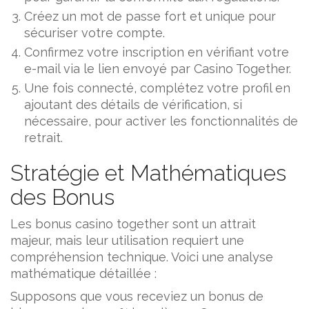
Créez un mot de passe fort et unique pour
sécuriser votre compte.
Confirmez votre inscription en vérifiant votre
e-mail via le lien envoyé par Casino Together.
Une fois connecté, complétez votre profil en
ajoutant des détails de vérification, si
nécessaire, pour activer les fonctionnalités de
retrait.
Stratégie et Mathématiques
des Bonus
Les bonus casino together sont un attrait
majeur, mais leur utilisation requiert une
compréhension technique. Voici une analyse
mathématique détaillée :
Supposons que vous receviez un bonus de