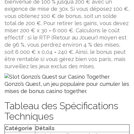
bienvenue de 100 % jusqu’à 200 € avec un
exigence de mise de 30x. Si vous déposez 100 €,
vous obtenez 100 € de bonus, soit un solde
total de 200 €. Pour retirer les gains, vous devez
miser 200 € x 30 = 6 000 €. Calculons le coût
effectif : si le RTP (Retour au Joueur) moyen est
de 96 %, vous perdrez environ 4 % des mises,
soit 6 000 € x 0,04 = 240 €. Ainsi, le bonus peut
être rentable si vous gérez bien vos paris, mais
surveillez les jeux exclus des mises.
Gonzo’s Quest, un jeu populaire pour cumuler les
mises de bonus casino together.
Tableau des Spécifications
Techniques
Catégorie
Détails