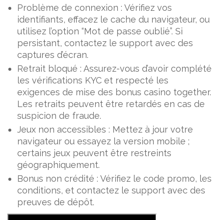
Problème de connexion : Vérifiez vos
identifiants, effacez le cache du navigateur, ou
utilisez l’option “Mot de passe oublié”. Si
persistant, contactez le support avec des
captures d’écran.
Retrait bloqué : Assurez-vous d’avoir complété
les vérifications KYC et respecté les
exigences de mise des bonus casino together.
Les retraits peuvent être retardés en cas de
suspicion de fraude.
Jeux non accessibles : Mettez à jour votre
navigateur ou essayez la version mobile ;
certains jeux peuvent être restreints
géographiquement.
Bonus non crédité : Vérifiez le code promo, les
conditions, et contactez le support avec des
preuves de dépôt.