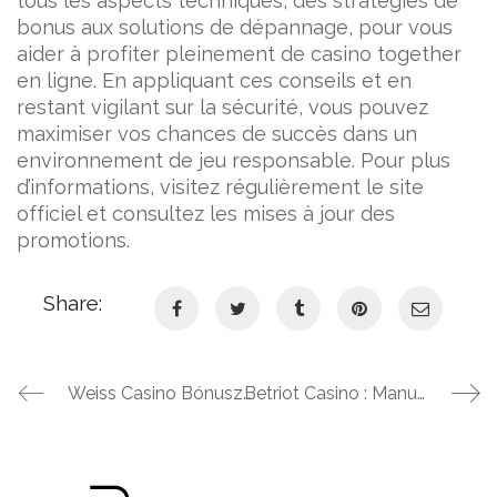
tous les aspects techniques, des stratégies de
bonus aux solutions de dépannage, pour vous
aider à profiter pleinement de casino together
en ligne. En appliquant ces conseils et en
restant vigilant sur la sécurité, vous pouvez
maximiser vos chances de succès dans un
environnement de jeu responsable. Pour plus
d’informations, visitez régulièrement le site
officiel et consultez les mises à jour des
promotions.
Share:
Weiss Casino Bónuszok Komplett Útmutatója: Matematikai Számítások és Hibaelhárítási Forgatókönyvek
Betriot Casino : Manuel Technique pour les Inscriptions, Bonus et Dépannage – Analyse Approfondie