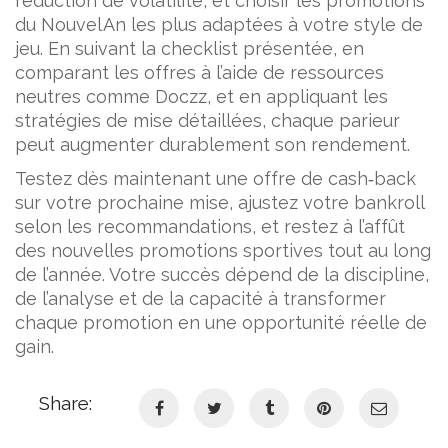
réduction de volatilité, et choisir les promotions
du Nouvel An les plus adaptées à votre style de
jeu. En suivant la checklist présentée, en
comparant les offres à l’aide de ressources
neutres comme Doczz, et en appliquant les
stratégies de mise détaillées, chaque parieur
peut augmenter durablement son rendement.
Testez dès maintenant une offre de cash‑back
sur votre prochaine mise, ajustez votre bankroll
selon les recommandations, et restez à l’affût
des nouvelles promotions sportives tout au long
de l’année. Votre succès dépend de la discipline,
de l’analyse et de la capacité à transformer
chaque promotion en une opportunité réelle de
gain.
Share: