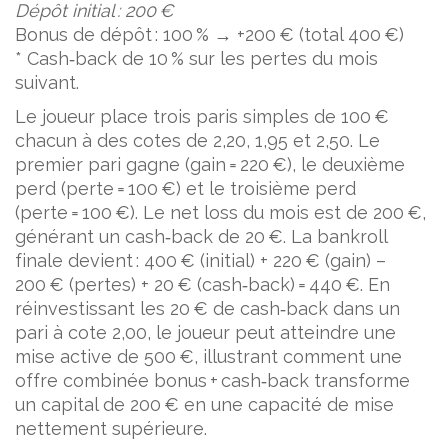
Dépôt initial : 200 €
Bonus de dépôt : 100 % → +200 € (total 400 €)
* Cash‑back de 10 % sur les pertes du mois
suivant.
Le joueur place trois paris simples de 100 €
chacun à des cotes de 2,20, 1,95 et 2,50. Le
premier pari gagne (gain = 220 €), le deuxième
perd (perte = 100 €) et le troisième perd
(perte = 100 €). Le net loss du mois est de 200 €,
générant un cash‑back de 20 €. La bankroll
finale devient : 400 € (initial) + 220 € (gain) –
200 € (pertes) + 20 € (cash‑back) = 440 €. En
réinvestissant les 20 € de cash‑back dans un
pari à cote 2,00, le joueur peut atteindre une
mise active de 500 €, illustrant comment une
offre combinée bonus + cash‑back transforme
un capital de 200 € en une capacité de mise
nettement supérieure.