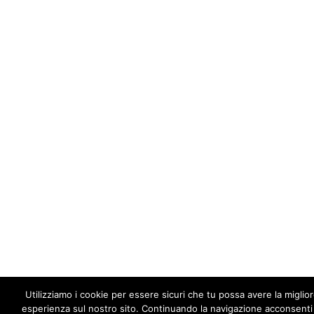
Utilizziamo i cookie per essere sicuri che tu possa avere la miglio
esperienza sul nostro sito. Continuando la navigazione acconsenti 