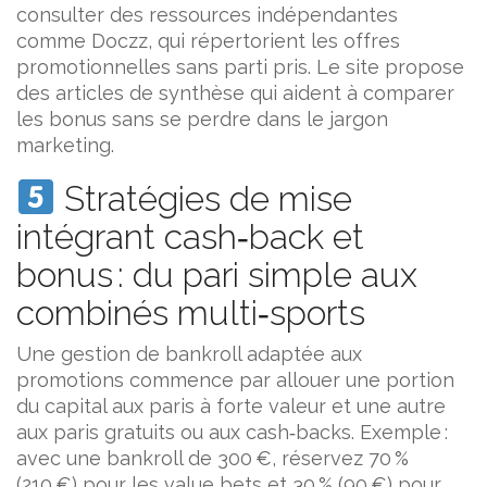
consulter des ressources indépendantes
comme Doczz, qui répertorient les offres
promotionnelles sans parti pris. Le site propose
des articles de synthèse qui aident à comparer
les bonus sans se perdre dans le jargon
marketing.
Stratégies de mise
intégrant cash‑back et
bonus : du pari simple aux
combinés multi‑sports
Une gestion de bankroll adaptée aux
promotions commence par allouer une portion
du capital aux paris à forte valeur et une autre
aux paris gratuits ou aux cash‑backs. Exemple :
avec une bankroll de 300 €, réservez 70 %
(210 €) pour les value bets et 30 % (90 €) pour