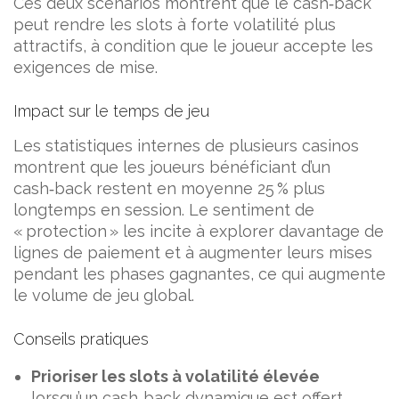
Ces deux scénarios montrent que le cash‑back
peut rendre les slots à forte volatilité plus
attractifs, à condition que le joueur accepte les
exigences de mise.
Impact sur le temps de jeu
Les statistiques internes de plusieurs casinos
montrent que les joueurs bénéficiant d’un
cash‑back restent en moyenne 25 % plus
longtemps en session. Le sentiment de
« protection » les incite à explorer davantage de
lignes de paiement et à augmenter leurs mises
pendant les phases gagnantes, ce qui augmente
le volume de jeu global.
Conseils pratiques
Prioriser les slots à volatilité élevée
lorsqu’un cash‑back dynamique est offert.