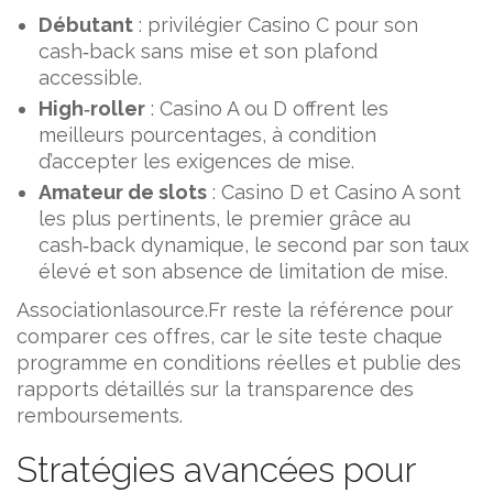
Débutant
: privilégier Casino C pour son
cash‑back sans mise et son plafond
accessible.
High‑roller
: Casino A ou D offrent les
meilleurs pourcentages, à condition
d’accepter les exigences de mise.
Amateur de slots
: Casino D et Casino A sont
les plus pertinents, le premier grâce au
cash‑back dynamique, le second par son taux
élevé et son absence de limitation de mise.
Associationlasource.Fr reste la référence pour
comparer ces offres, car le site teste chaque
programme en conditions réelles et publie des
rapports détaillés sur la transparence des
remboursements.
Stratégies avancées pour