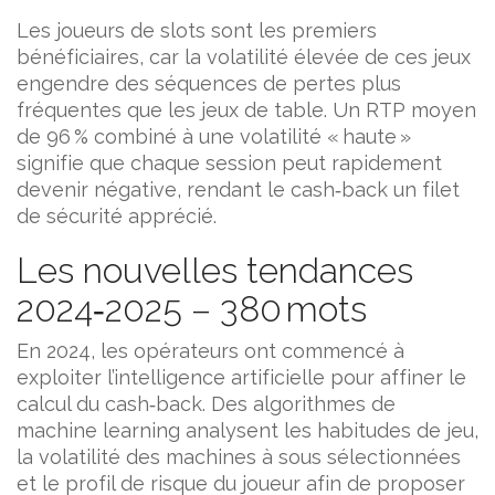
Les joueurs de slots sont les premiers
bénéficiaires, car la volatilité élevée de ces jeux
engendre des séquences de pertes plus
fréquentes que les jeux de table. Un RTP moyen
de 96 % combiné à une volatilité « haute »
signifie que chaque session peut rapidement
devenir négative, rendant le cash‑back un filet
de sécurité apprécié.
Les nouvelles tendances
2024‑2025 – 380 mots
En 2024, les opérateurs ont commencé à
exploiter l’intelligence artificielle pour affiner le
calcul du cash‑back. Des algorithmes de
machine learning analysent les habitudes de jeu,
la volatilité des machines à sous sélectionnées
et le profil de risque du joueur afin de proposer