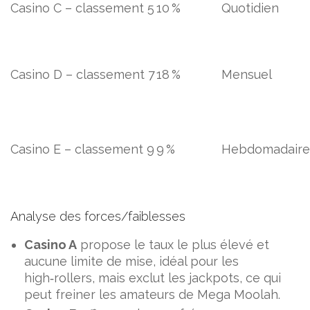
Casino C – classement 5
10 %
Quotidien
Casino D – classement 7
18 %
Mensuel
Casino E – classement 9
9 %
Hebdomadaire
Analyse des forces/faiblesses
Casino A
propose le taux le plus élevé et
aucune limite de mise, idéal pour les
high‑rollers, mais exclut les jackpots, ce qui
peut freiner les amateurs de Mega Moolah.