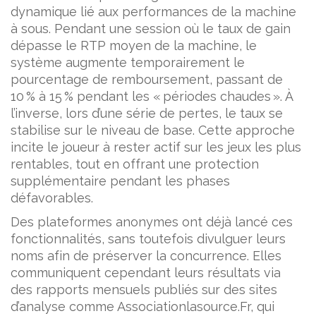
dynamique lié aux performances de la machine
à sous. Pendant une session où le taux de gain
dépasse le RTP moyen de la machine, le
système augmente temporairement le
pourcentage de remboursement, passant de
10 % à 15 % pendant les « périodes chaudes ». À
l’inverse, lors d’une série de pertes, le taux se
stabilise sur le niveau de base. Cette approche
incite le joueur à rester actif sur les jeux les plus
rentables, tout en offrant une protection
supplémentaire pendant les phases
défavorables.
Des plateformes anonymes ont déjà lancé ces
fonctionnalités, sans toutefois divulguer leurs
noms afin de préserver la concurrence. Elles
communiquent cependant leurs résultats via
des rapports mensuels publiés sur des sites
d’analyse comme Associationlasource.Fr, qui