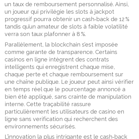
un taux de remboursement personnalisé. Ainsi,
un joueur qui privilégie les slots à jackpot
progressif pourra obtenir un cash‑back de 12 %
tandis qu’un amateur de slots à faible volatilité
verra son taux plafonner à 8 %.
Parallèlement, la blockchain s’est imposée
comme garante de transparence. Certains
casinos en ligne intègrent des contrats
intelligents qui enregistrent chaque mise,
chaque perte et chaque remboursement sur
une chaîne publique. Le joueur peut ainsi vérifier
en temps réel que le pourcentage annoncé a
bien été appliqué, sans crainte de manipulation
interne. Cette traçabilité rassure
particulièrement les utilisateurs de casino en
ligne sans verification qui recherchent des
environnements sécurisés.
L’innovation la plus intrigante est le cash‑back