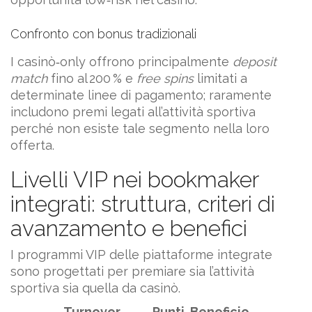
Confronto con bonus tradizionali
I casinò‑only offrono principalmente
deposit
match
fino al 200 % e
free spins
limitati a
determinate linee di pagamento; raramente
includono premi legati all’attività sportiva
perché non esiste tale segmento nella loro
offerta.
Livelli VIP nei bookmaker
integrati: struttura, criteri di
avanzamento e benefici
I programmi VIP delle piattaforme integrate
sono progettati per premiare sia l’attività
sportiva sia quella da casinò.
Turnover
Punti
Beneficio