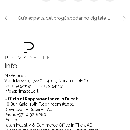
Guía experta del programa de lealtad en Magius Casino: maximiza tus recompensas en el casino en vivo
Capodanno digitale: come i bonus dei casinò online trasformano le risoluzioni in jackpot da record
Info
MiaPelle srl
Via di Mezzo, 172/C – 41015 Nonantola (MO)
Tel. 059 541191 – Fax 059 541151
info@primapelle.it
Ufficio di Rappresentanza in Dubai:
48 Burj Gate, 10th Floor, room #1001,
Downtown – Dubai – EAU
Phone +971 4 3216260
Presso :
Italian Industry & Commerce Office in The UAE