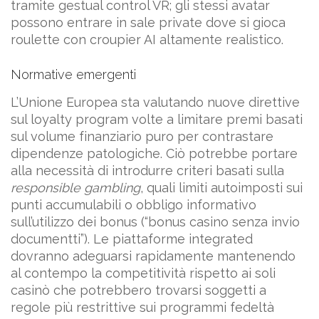
tramite gestual control VR; gli stessi avatar
possono entrare in sale private dove si gioca
roulette con croupier AI altamente realistico.
Normative emergenti
L’Unione Europea sta valutando nuove direttive
sul loyalty program volte a limitare premi basati
sul volume finanziario puro per contrastare
dipendenze patologiche. Ciò potrebbe portare
alla necessità di introdurre criteri basati sulla
responsible gambling
, quali limiti autoimposti sui
punti accumulabili o obbligo informativo
sull’utilizzo dei bonus (“bonus casino senza invio
documentti”). Le piattaforme integrated
dovranno adeguarsi rapidamente mantenendo
al contempo la competitività rispetto ai soli
casinò che potrebbero trovarsi soggetti a
regole più restrittive sui programmi fedeltà