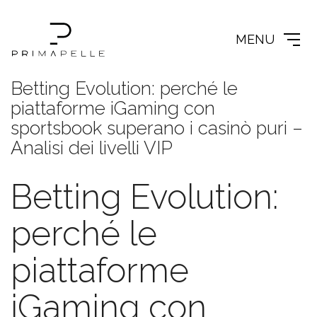
MENU
Betting Evolution: perché le
piattaforme iGaming con
sportsbook superano i casinò puri –
Analisi dei livelli VIP
Betting Evolution:
perché le
piattaforme
iGaming con