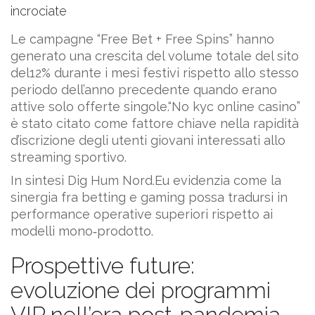
incrociate
Le campagne “Free Bet + Free Spins” hanno
generato una crescita del volume totale del sito
del​12​% durante i mesi festivi rispetto allo stesso
periodo dell’anno precedente quando erano
attive solo offerte singole.“No kyc online casino”
è stato citato come fattore chiave nella rapidità
d’iscrizione degli utenti giovani interessati allo
streaming sportivo.
In sintesi Dig Hum Nord.Eu evidenzia come la
sinergia fra betting e gaming possa tradursi in
performance operative superiori rispetto ai
modelli mono‑prodotto.
Prospettive future:
evoluzione dei programmi
VIP nell’era post‑pandemia