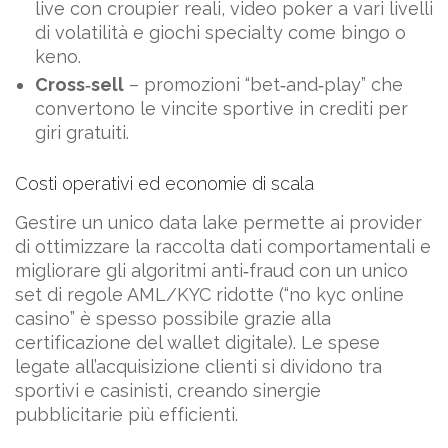
live con croupier reali, video poker a vari livelli
di volatilità e giochi specialty come bingo o
keno.
Cross‑sell
– promozioni “bet‑and‑play” che
convertono le vincite sportive in crediti per
giri gratuiti.
Costi operativi ed economie di scala
Gestire un unico data lake permette ai provider
di ottimizzare la raccolta dati comportamentali e
migliorare gli algoritmi anti‑fraud con un unico
set di regole AML/KYC ridotte (“no kyc online
casino” è spesso possibile grazie alla
certificazione del wallet digitale). Le spese
legate all’acquisizione clienti si dividono tra
sportivi e casinisti, creando sinergie
pubblicitarie più efficienti.