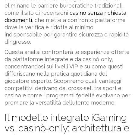
eliminano le barriere burocratiche tradizionali,
come il sito di recensioni
casino senza richiesta
documenti
, che mette a confronto piattaforme
dove la verifica è ridotta al minimo
indispensabile per garantire sicurezza e rapidità
d’ingresso.
Questa analisi confronterà le esperienze offerte
da piattaforme integrate e da casinò‑only,
concentrandosi sui livelli VIP e su come questi
differiscano nella pratica quotidiana del
giocatore esperto. Scopriremo quali vantaggi
competitivi derivano dal cross‑sell tra sport e
casino e come i programmi fedeltà evolvano per
premiare la versatilità dell’utente moderno.
Il modello integrato iGaming
vs. casinò‑only: architettura e