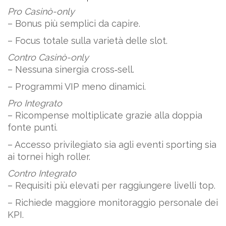
Pro Casinò-only
– Bonus più semplici da capire.
– Focus totale sulla varietà delle slot.
Contro Casinò-only
– Nessuna sinergia cross‑sell.
– Programmi VIP meno dinamici.
Pro Integrato
– Ricompense moltiplicate grazie alla doppia
fonte punti.
– Accesso privilegiato sia agli eventi sporting sia
ai tornei high roller.
Contro Integrato
– Requisiti più elevati per raggiungere livelli top.
– Richiede maggiore monitoraggio personale dei
KPI.