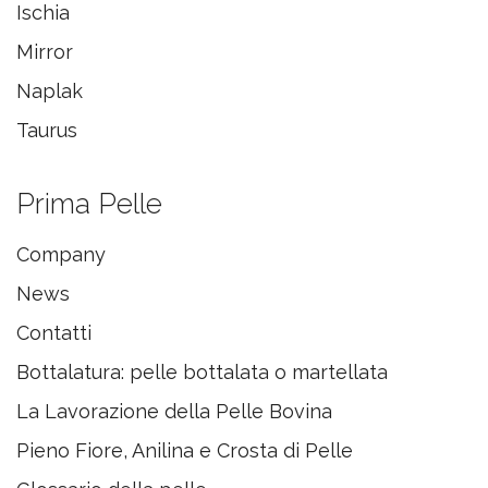
Ischia
Mirror
Naplak
Taurus
Prima Pelle
Company
News
Contatti
Bottalatura: pelle bottalata o martellata
La Lavorazione della Pelle Bovina
Pieno Fiore, Anilina e Crosta di Pelle