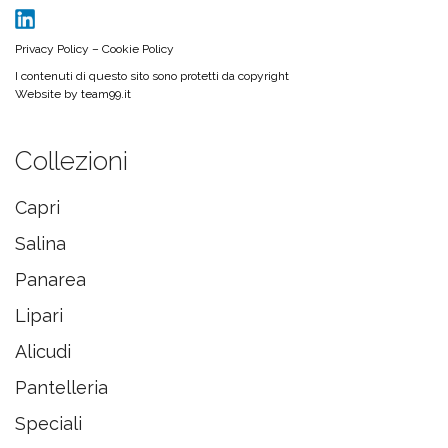
Privacy Policy
–
Cookie Policy
I contenuti di questo sito sono protetti da copyright
Website by
team99.it
Collezioni
Capri
Salina
Panarea
Lipari
Alicudi
Pantelleria
Speciali