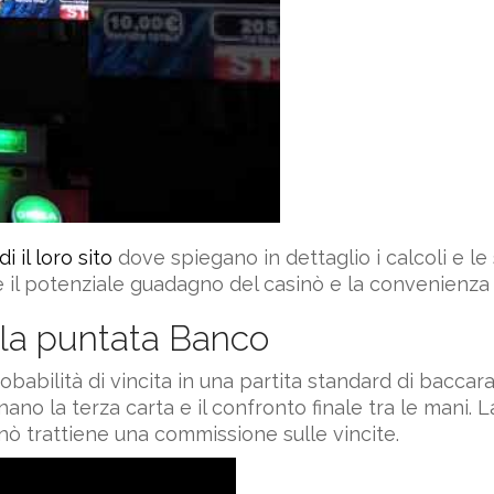
i il loro sito
dove spiegano in dettaglio i calcoli e le 
e il potenziale guadagno del casinò e la convenienza
r la puntata Banco
obabilità di vincita in una partita standard di baccar
ano la terza carta e il confronto finale tra le mani.
inò trattiene una commissione sulle vincite.