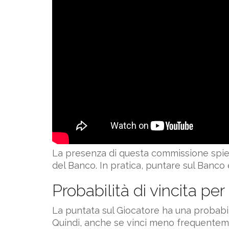
La presenza di questa commissione spieg
del Banco. In pratica, puntare sul Banco 
Probabilità di vincita pe
La puntata sul Giocatore ha una probabil
Quindi, anche se vinci meno frequentemen