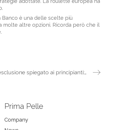
trategie adottate. La roulette europea ha
o.
a Banco è una delle scelte più
 molte altre opzioni. Ricorda però che il
.
Il registro di autoesclusione spiegato ai principianti: guida pratica per proteggersi dal gioco compulsivo
Prima Pelle
Company