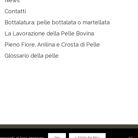
News
Contatti
Bottalatura: pelle bottalata o martellata
La Lavorazione della Pelle Bovina
Pieno Fiore, Anilina e Crosta di Pelle
Glossario della pelle
© 2020 PRIMAPELLE