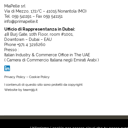
MiaPelle srl
Via di Mezzo, 172/C – 41015 Nonantola (MO)
Tel. 059 541191 – Fax 059 541151
info@primapelle.it
Ufficio di Rappresentanza in Dubai:
48 Burj Gate, 10th Floor, room #1001,
Downtown – Dubai – EAU
Phone +971 4 3216260
Presso :
Italian Industry & Commerce Office in The UAE
( Camera di Commercio Italiana negli Emirati Arabi )
Privacy Policy
–
Cookie Policy
I contenuti di questo sito sono protetti da copyright
Website by
team99.it
P. I. 02671810352