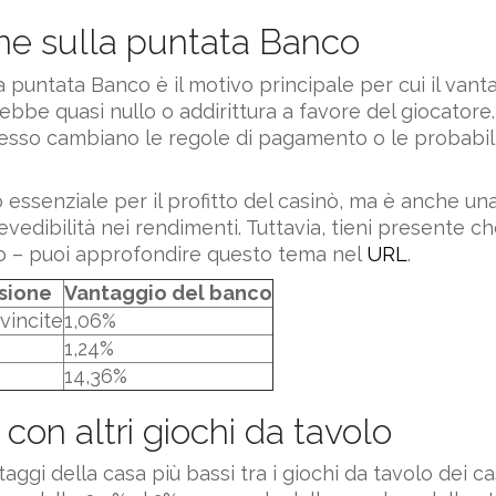
one sulla puntata Banco
a puntata Banco è il motivo principale per cui il van
rebbe quasi nullo o addirittura a favore del giocator
pesso cambiano le regole di pagamento o le probab
ssenziale per il profitto del casinò, ma è anche una
vedibilità nei rendimenti. Tuttavia, tieni presente ch
rdo – puoi approfondire questo tema nel
URL
.
sione
Vantaggio del banco
 vincite
1,06%
a
1,24%
14,36%
con altri giochi da tavolo
aggi della casa più bassi tra i giochi da tavolo dei ca