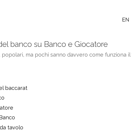
EN
 del banco su Banco e Giocatore
iù popolari, ma pochi sanno davvero come funziona il
el baccarat
co
catore
 Banco
 da tavolo