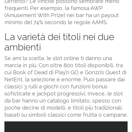
L’effetto? Le vincite possono sembrare meno
frequenti. Per esempio, la famosa AWP
(Amusement With Prize) nei bar ha un payout
minimo del 74% secondo le regole AAMS.
La varietà dei titoli nei due
ambienti
Se ami la scelta, le slot online ti danno una
marcia in più. Con oltre 800 titoli disponibili, tra
cui Book of Dead di Play’n GO e Gonzo’s Quest di
NetEnt, la selezione è enorme. Puoi passare dai
classici 3 rulli a giochi con funzioni bonus
sofisticate e jackpot progressivi. Invece, le slot
da bar hanno un catalogo limitato, spesso con
poche decine di modelli, e titoli più tradizionali,
basati su simboli classici come frutta o campane.