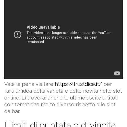
Vale la pena visitare
https://trustdice.it/
per
farti un’idea della varietà e delle novità nelle slot
online. Lì troverai anche le ultime uscite e titoli
con tematiche molto diverse rispetto alle slot
da bar.
I limiti di puntata e di vincita