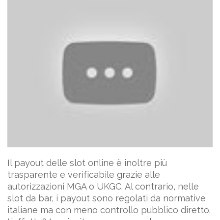
Il payout delle slot online è inoltre più
trasparente e verificabile grazie alle
autorizzazioni MGA o UKGC. Al contrario, nelle
slot da bar, i payout sono regolati da normative
italiane ma con meno controllo pubblico diretto.