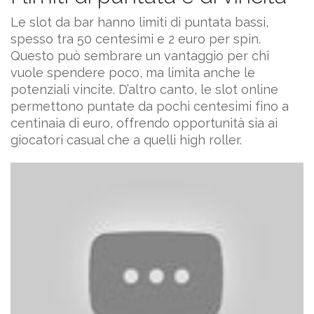
Le slot da bar hanno limiti di puntata bassi,
spesso tra 50 centesimi e 2 euro per spin.
Questo può sembrare un vantaggio per chi
vuole spendere poco, ma limita anche le
potenziali vincite. D’altro canto, le slot online
permettono puntate da pochi centesimi fino a
centinaia di euro, offrendo opportunità sia ai
giocatori casual che a quelli high roller.