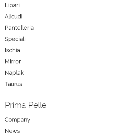
Lipari
Alicudi
Pantelleria
Speciali
Ischia
Mirror
Naplak
Taurus
Prima Pelle
Company
News