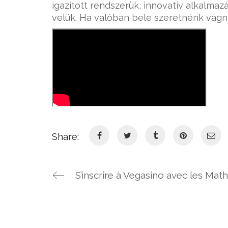
igazított rendszerük, innovatív alkalm
velük. Ha valóban bele szeretnénk vágni
Share: