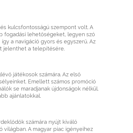
tés kulcsfontosságú szempont volt. A
b fogadási lehetőségeket, legyen szó
 így a navigáció gyors és egyszerű. Az
 jelenthet a telepítésére.
lévő játékosok számára. Az első
 esélyeinket. Emellett számos promóció
ználók se maradjanak újdonságok nélkül.
bb ajánlatokkal.
deklődők számára nyújt kiváló
 világban. A magyar piac igényeihez