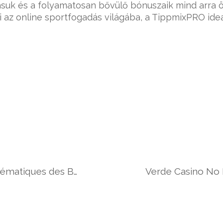
azásuk és a folyamatosan bővülő bónuszaik mind arra
 az online sportfogadás világába, a TippmixPRO ideál
S’inscrire à Vegasino avec les Mathématiques des Bonus : Un Manuel de Pro