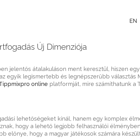
EN
rtfogadás Új Dimenziója
en jelentős átalakuláson ment keresztül, hiszen egy
az egyik legismertebb és legnépszerűbb választás 
Tippmixpro online
platformját, mire számíthatunk a
dási lehetőségeket kínál, hanem egy komplex élmény
znak, hogy a lehető legjobb felhasználói élményben 
bb előnye, hogy a magyar játékosok számára készült, 