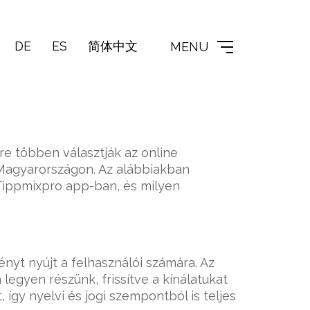
DE
ES
简体中文
MENU
re többen választják az online
Magyarországon. Az alábbiakban
 Tippmixpro app-ban, és milyen
t nyújt a felhasználói számára. Az
legyen részünk, frissítve a kínálatukat
így nyelvi és jogi szempontból is teljes