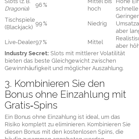
Slots (z. B.
Mittel bis
Hohe Ein
96 %
Dragonia
)
hoch
schnelle
Geringe
Tischspiele
99 %
Niedrig
Umsatza
(Blackjack)
aber la
Realistis
Live‑Dealer
97 %
Mittel
aber höh
Industry Secret:
Slots mit mittlerer Volatilität
bieten das beste Gleichgewicht zwischen
Gewinnhäufigkeit und möglicher Auszahlung.
3. Kombinieren Sie den
Bonus ohne Einzahlung mit
Gratis‑Spins
Ein Bonus ohne Einzahlung ist ideal, um das
Risiko komplett zu eliminieren. Kombinieren Sie
diesen Bonus mit den kostenlosen Spins, die