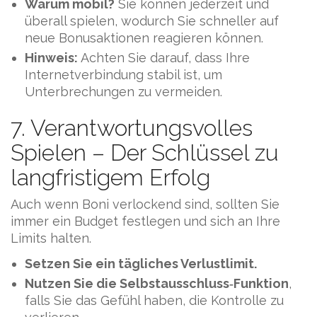
Warum mobil?
Sie können jederzeit und
überall spielen, wodurch Sie schneller auf
neue Bonusaktionen reagieren können.
Hinweis:
Achten Sie darauf, dass Ihre
Internetverbindung stabil ist, um
Unterbrechungen zu vermeiden.
7. Verantwortungsvolles
Spielen – Der Schlüssel zu
langfristigem Erfolg
Auch wenn Boni verlockend sind, sollten Sie
immer ein Budget festlegen und sich an Ihre
Limits halten.
Setzen Sie ein tägliches Verlustlimit.
Nutzen Sie die Selbstausschluss‑Funktion
,
falls Sie das Gefühl haben, die Kontrolle zu