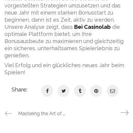
vorgestellten Strategien umzusetzen und das
neue Jahr mit einem starken Bonusstart zu
beginnen, dann ist es Zeit, aktiv zu werden.
Unsere Analyse zeigt, dass
Bei Casinolab
die
optimale Plattform bietet, um Ihre
Bonusausbeute zu maximieren und gleichzeitig
ein sicheres, unterhaltsames Spielerlebnis zu
genießen.
Viel Erfolg und ein glückliches neues Jahr beim
Spielen!
Share:
Mastering the Art of Post‑Breakup Self‑Reflection While Navigating Online Dating