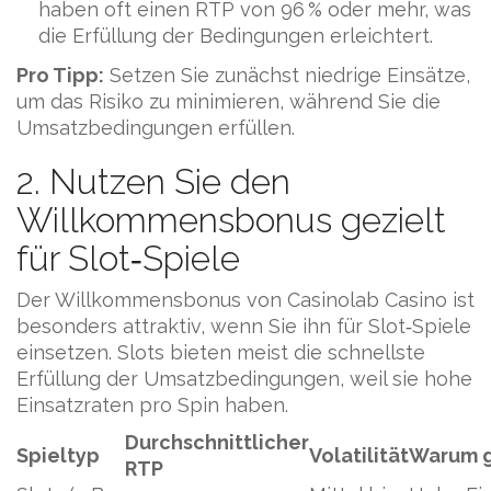
haben oft einen RTP von 96 % oder mehr, was
die Erfüllung der Bedingungen erleichtert.
Pro Tipp:
Setzen Sie zunächst niedrige Einsätze,
um das Risiko zu minimieren, während Sie die
Umsatzbedingungen erfüllen.
2. Nutzen Sie den
Willkommensbonus gezielt
für Slot‑Spiele
Der Willkommensbonus von Casinolab Casino ist
besonders attraktiv, wenn Sie ihn für Slot‑Spiele
einsetzen. Slots bieten meist die schnellste
Erfüllung der Umsatzbedingungen, weil sie hohe
Einsatzraten pro Spin haben.
Durchschnittlicher
Spieltyp
Volatilität
Warum 
RTP