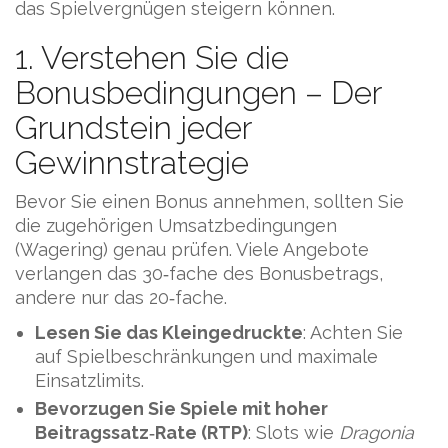
das Spielvergnügen steigern können.
1. Verstehen Sie die
Bonusbedingungen – Der
Grundstein jeder
Gewinnstrategie
Bevor Sie einen Bonus annehmen, sollten Sie
die zugehörigen Umsatzbedingungen
(Wagering) genau prüfen. Viele Angebote
verlangen das 30‑fache des Bonusbetrags,
andere nur das 20‑fache.
Lesen Sie das Kleingedruckte
: Achten Sie
auf Spielbeschränkungen und maximale
Einsatzlimits.
Bevorzugen Sie Spiele mit hoher
Beitragssatz‑Rate (RTP)
: Slots wie
Dragonia