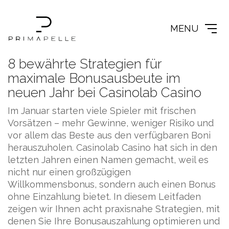
MENU
8 bewährte Strategien für
maximale Bonusausbeute im
neuen Jahr bei Casinolab Casino
Im Januar starten viele Spieler mit frischen
Vorsätzen – mehr Gewinne, weniger Risiko und
vor allem das Beste aus den verfügbaren Boni
herauszuholen. Casinolab Casino hat sich in den
letzten Jahren einen Namen gemacht, weil es
nicht nur einen großzügigen
Willkommensbonus, sondern auch einen Bonus
ohne Einzahlung bietet. In diesem Leitfaden
zeigen wir Ihnen acht praxisnahe Strategien, mit
denen Sie Ihre Bonusauszahlung optimieren und