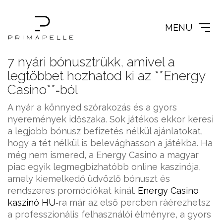
MENU
7 nyári bónusztrükk, amivel a
legtöbbet hozhatod ki az **Energy
Casino**‑ból
A nyár a könnyed szórakozás és a gyors
nyeremények időszaka. Sok játékos ekkor keresi
a legjobb bónusz befizetés nélkül ajánlatokat,
hogy a tét nélkül is belevághasson a játékba. Ha
még nem ismered, a Energy Casino a magyar
piac egyik legmegbízhatóbb online kaszinója,
amely kiemelkedő üdvözlő bónuszt és
rendszeres promóciókat kínál.
Energy Casino
kaszinó HU
‑ra már az első percben ráérezhetsz
a professzionális felhasználói élményre, a gyors