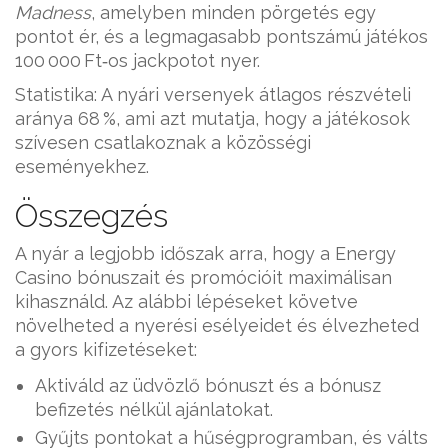
Madness
, amelyben minden pörgetés egy
pontot ér, és a legmagasabb pontszámú játékos
100 000 Ft‑os jackpotot nyer.
Statistika: A nyári versenyek átlagos részvételi
aránya 68 %, ami azt mutatja, hogy a játékosok
szívesen csatlakoznak a közösségi
eseményekhez.
Összegzés
A nyár a legjobb időszak arra, hogy a Energy
Casino bónuszait és promócióit maximálisan
kihasználd. Az alábbi lépéseket követve
növelheted a nyerési esélyeidet és élvezheted
a gyors kifizetéseket:
Aktiváld az üdvözlő bónuszt és a bónusz
befizetés nélkül ajánlatokat.
Gyűjts pontokat a hűségprogramban, és válts