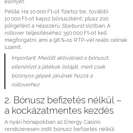
előnyét.
Példa: Ha 10 000 Ft‑ot fizetsz be, további
10 000 Ft‑ot kapsz bónuszként, plusz 200
pörgetést a népszerű
Starburst
slotban. A
rollover teljesítéséhez 350 000 Ft‑ot kell
megforgatni, ami a 96 %‑os RTP‑vel reális célnak
számít.
Important: Mielőtt aktiválnád a bónuszt,
ellenőrizd a játékok listáját, mert csak
bizonyos gépek járulnak hozzá a
rolloverhez.
2. Bónusz befizetés nélkül –
a kockázatmentes kezdés
A nyári hónapokban az Energy Casino
rendszeresen indít bónusz befizetés nélkül